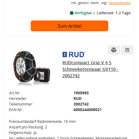
inkl. gesetzl. MwSt., zzgl.
Versandkosten
Verfügbar
Lieferzeit: 1-2 Tage
Zum Artikel
RUDcompact Grip V 4,5
Schneekettenpaar GV110 -
2002742
Art.Nr.:
1905893
Hersteller:
RUD
Teilenummer:
2002742
EAN-Nr.:
4008244009021
Freiraumbedarf Radinnenseite: 16 mm
Anzahl pro Packung: 2
Felgenschutz: Ja
Im Lieferumfang enthalten: 2 Stück Schneeketten, Montageanleitung