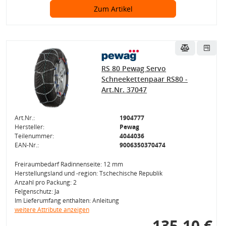
Zum Artikel
RS 80 Pewag Servo
Schneekettenpaar RS80 -
Art.Nr. 37047
Art.Nr.:
1904777
Hersteller:
Pewag
Teilenummer:
4044036
EAN-Nr.:
9006350370474
Freiraumbedarf Radinnenseite: 12 mm
Herstellungsland und -region: Tschechische Republik
Anzahl pro Packung: 2
Felgenschutz: Ja
Im Lieferumfang enthalten: Anleitung
weitere Attribute anzeigen
135,10 €