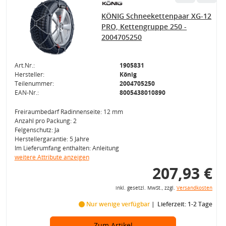
KÖNIG Schneekettenpaar XG-12
PRO, Kettengruppe 250 -
2004705250
Art.Nr.:
1905831
Hersteller:
König
Teilenummer:
2004705250
EAN-Nr.:
8005438010890
Freiraumbedarf Radinnenseite: 12 mm
Anzahl pro Packung: 2
Felgenschutz: Ja
Herstellergarantie: 5 Jahre
Im Lieferumfang enthalten: Anleitung
weitere Attribute anzeigen
207,93 €
inkl. gesetzl. MwSt., zzgl.
Versandkosten
Nur wenige verfügbar
Lieferzeit: 1-2 Tage
Zum Artikel