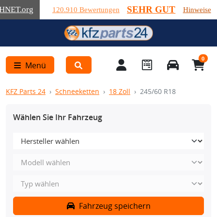
SEHR GUT
HNET
.org
120.910 Bewertungen
Hinweise
0
Menü
KFZ Parts 24
Schneeketten
18 Zoll
245/60 R18
Wählen Sie Ihr Fahrzeug
Fahrzeug speichern