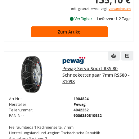
inkl. gesetzl. MwSt., zzgl.
Versandkosten
Verfügbar
Lieferzeit: 1-2 Tage
Zum Artikel
Pewag Servo Sport RSS 80
Schneekettenpaar 7mm RSS80 -
31098
Art.Nr.:
1904824
Hersteller:
Pewag
Teilenummer:
4042252
EAN-Nr.:
9006350310982
Freiraumbedarf Radinnenseite: 7 mm
Herstellungsland und -region: Tschechische Republik
Anzahl pro Packung: 2