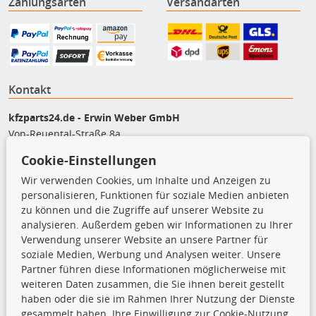
Zahlungsarten
Versandarten
Kontakt
kfzparts24.de - Erwin Weber GmbH
Von-Reuental-Straße 8a
85376 Hetzenhausen
Cookie-Einstellungen
+49 (0) 8165 / 948 77 24
Wir verwenden Cookies, um Inhalte und Anzeigen zu
shop@kfzparts24.de
personalisieren, Funktionen für soziale Medien anbieten
zu können und die Zugriffe auf unserer Website zu
Top Produkte
analysieren. Außerdem geben wir Informationen zu Ihrer
Verwendung unserer Website an unsere Partner für
Dachboxen
soziale Medien, Werbung und Analysen weiter. Unsere
Dachgrundträger
Partner führen diese Informationen möglicherweise mit
Ersatzteile
weiteren Daten zusammen, die Sie ihnen bereit gestellt
Fahrradträger
haben oder die sie im Rahmen Ihrer Nutzung der Dienste
Motoröle
gesammelt haben. Ihre Einwilligung zur Cookie-Nutzung
Pflege- & Wartungsmittel