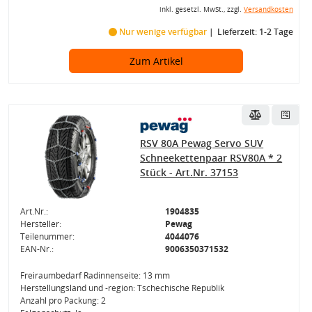
inkl. gesetzl. MwSt., zzgl.
Versandkosten
Nur wenige verfügbar
Lieferzeit: 1-2 Tage
Zum Artikel
RSV 80A Pewag Servo SUV
Schneekettenpaar RSV80A * 2
Stück - Art.Nr. 37153
Art.Nr.:
1904835
Hersteller:
Pewag
Teilenummer:
4044076
EAN-Nr.:
9006350371532
Freiraumbedarf Radinnenseite: 13 mm
Herstellungsland und -region: Tschechische Republik
Anzahl pro Packung: 2