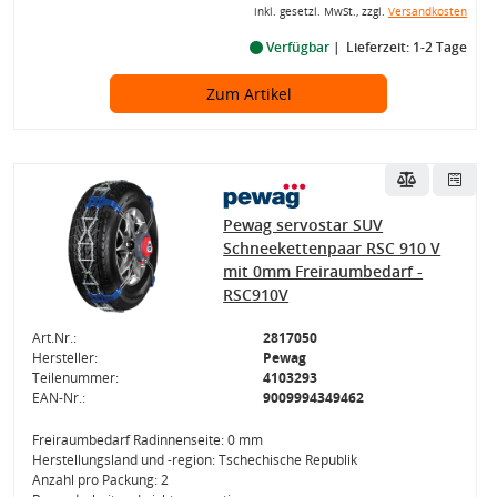
inkl. gesetzl. MwSt., zzgl.
Versandkosten
Verfügbar
Lieferzeit: 1-2 Tage
Zum Artikel
Pewag servostar SUV
Schneekettenpaar RSC 910 V
mit 0mm Freiraumbedarf -
RSC910V
Art.Nr.:
2817050
Hersteller:
Pewag
Teilenummer:
4103293
EAN-Nr.:
9009994349462
Freiraumbedarf Radinnenseite: 0 mm
Herstellungsland und -region: Tschechische Republik
Anzahl pro Packung: 2