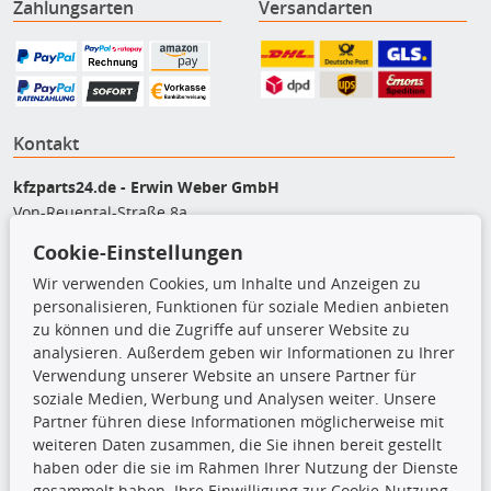
Zahlungsarten
Versandarten
Kontakt
kfzparts24.de - Erwin Weber GmbH
Von-Reuental-Straße 8a
85376 Hetzenhausen
Cookie-Einstellungen
+49 (0) 8165 / 948 77 24
Wir verwenden Cookies, um Inhalte und Anzeigen zu
shop@kfzparts24.de
personalisieren, Funktionen für soziale Medien anbieten
zu können und die Zugriffe auf unserer Website zu
Top Produkte
analysieren. Außerdem geben wir Informationen zu Ihrer
Verwendung unserer Website an unsere Partner für
Dachboxen
soziale Medien, Werbung und Analysen weiter. Unsere
Dachgrundträger
Partner führen diese Informationen möglicherweise mit
Ersatzteile
weiteren Daten zusammen, die Sie ihnen bereit gestellt
Fahrradträger
haben oder die sie im Rahmen Ihrer Nutzung der Dienste
Motoröle
gesammelt haben. Ihre Einwilligung zur Cookie-Nutzung