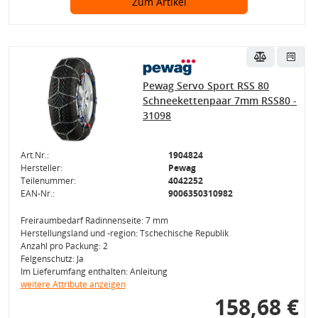
Zum Artikel
Pewag Servo Sport RSS 80
Schneekettenpaar 7mm RSS80 -
31098
Art.Nr.:
1904824
Hersteller:
Pewag
Teilenummer:
4042252
EAN-Nr.:
9006350310982
Freiraumbedarf Radinnenseite: 7 mm
Herstellungsland und -region: Tschechische Republik
Anzahl pro Packung: 2
Felgenschutz: Ja
Im Lieferumfang enthalten: Anleitung
weitere Attribute anzeigen
158,68 €