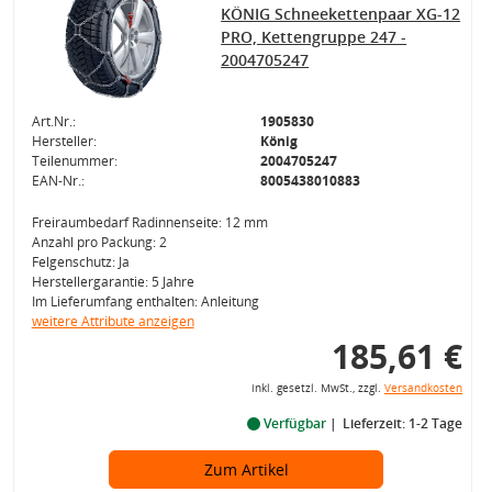
KÖNIG Schneekettenpaar XG-12
PRO, Kettengruppe 247 -
2004705247
Art.Nr.:
1905830
Hersteller:
König
Teilenummer:
2004705247
EAN-Nr.:
8005438010883
Freiraumbedarf Radinnenseite: 12 mm
Anzahl pro Packung: 2
Felgenschutz: Ja
Herstellergarantie: 5 Jahre
Im Lieferumfang enthalten: Anleitung
weitere Attribute anzeigen
185,61 €
inkl. gesetzl. MwSt., zzgl.
Versandkosten
Verfügbar
Lieferzeit: 1-2 Tage
Zum Artikel