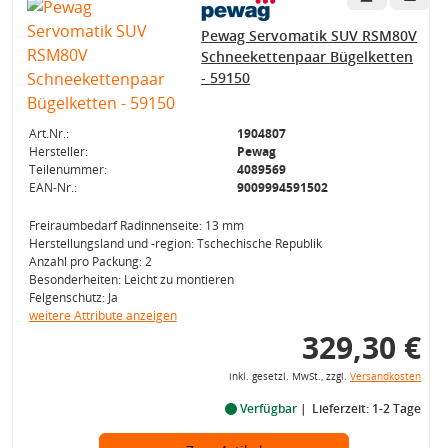
Pewag Servomatik SUV RSM80V
Schneekettenpaar Bügelketten
- 59150
Art.Nr.:
1904807
Hersteller:
Pewag
Teilenummer:
4089569
EAN-Nr.:
9009994591502
Freiraumbedarf Radinnenseite: 13 mm
Herstellungsland und -region: Tschechische Republik
Anzahl pro Packung: 2
Besonderheiten: Leicht zu montieren
Felgenschutz: Ja
weitere Attribute anzeigen
329,30 €
inkl. gesetzl. MwSt., zzgl.
Versandkosten
Verfügbar
Lieferzeit: 1-2 Tage