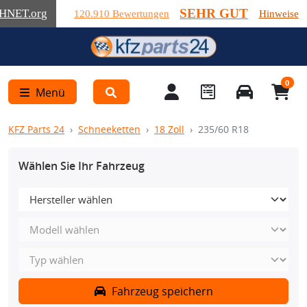
SEHR GUT
HNET
.org
120.910 Bewertungen
Hinweise
0
Menü
KFZ Parts 24
Schneeketten
18 Zoll
235/60 R18
Wählen Sie Ihr Fahrzeug
Fahrzeug speichern