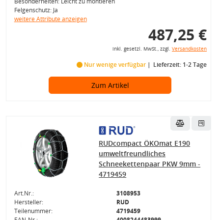
Besonderheiten: Leicht zu montieren
Felgenschutz: Ja
weitere Attribute anzeigen
487,25 €
inkl. gesetzl. MwSt., zzgl.
Versandkosten
Nur wenige verfügbar
Lieferzeit: 1-2 Tage
Zum Artikel
RUDcompact ÖKOmat E190
umweltfreundliches
Schneekettenpaar PKW 9mm -
4719459
Art.Nr.:
3108953
Hersteller:
RUD
Teilenummer:
4719459
EAN-Nr.:
4008244483999