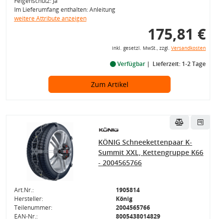
Felgenschutz: Ja
Im Lieferumfang enthalten: Anleitung
weitere Attribute anzeigen
175,81 €
inkl. gesetzl. MwSt., zzgl.
Versandkosten
Verfügbar
Lieferzeit: 1-2 Tage
Zum Artikel
KÖNIG Schneekettenpaar K-
Summit XXL, Kettengruppe K66
- 2004565766
Art.Nr.:
1905814
Hersteller:
König
Teilenummer:
2004565766
EAN-Nr.:
8005438014829