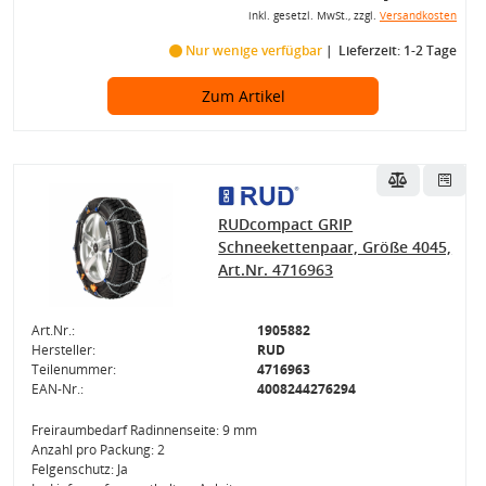
inkl. gesetzl. MwSt., zzgl.
Versandkosten
Nur wenige verfügbar
Lieferzeit: 1-2 Tage
Zum Artikel
RUDcompact GRIP
Schneekettenpaar, Größe 4045,
Art.Nr. 4716963
Art.Nr.:
1905882
Hersteller:
RUD
Teilenummer:
4716963
EAN-Nr.:
4008244276294
Freiraumbedarf Radinnenseite: 9 mm
Anzahl pro Packung: 2
Felgenschutz: Ja