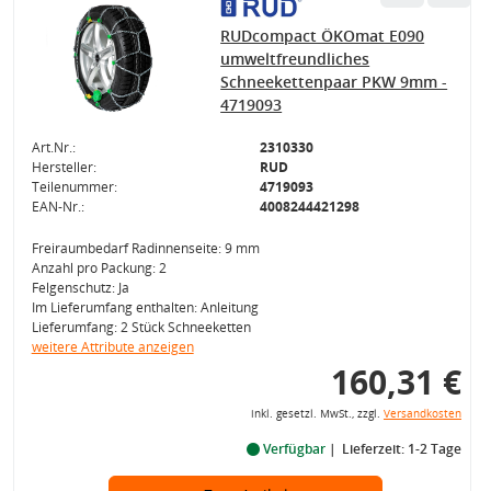
RUDcompact ÖKOmat E090
umweltfreundliches
Schneekettenpaar PKW 9mm -
4719093
Art.Nr.:
2310330
Hersteller:
RUD
Teilenummer:
4719093
EAN-Nr.:
4008244421298
Freiraumbedarf Radinnenseite: 9 mm
Anzahl pro Packung: 2
Felgenschutz: Ja
Im Lieferumfang enthalten: Anleitung
Lieferumfang: 2 Stück Schneeketten
weitere Attribute anzeigen
160,31 €
inkl. gesetzl. MwSt., zzgl.
Versandkosten
Verfügbar
Lieferzeit: 1-2 Tage