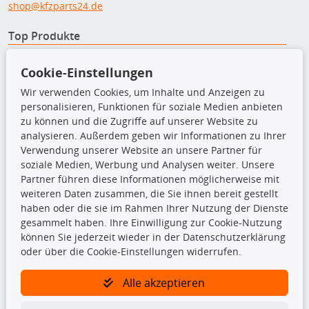
shop@kfzparts24.de
Top Produkte
Dachboxen
Cookie-Einstellungen
Dachgrundträger
Ersatzteile
Wir verwenden Cookies, um Inhalte und Anzeigen zu
Fahrradträger
personalisieren, Funktionen für soziale Medien anbieten
Motoröle
zu können und die Zugriffe auf unserer Website zu
Pflege- & Wartungsmittel
analysieren. Außerdem geben wir Informationen zu Ihrer
Schneeketten
Verwendung unserer Website an unsere Partner für
soziale Medien, Werbung und Analysen weiter. Unsere
Partner führen diese Informationen möglicherweise mit
TecDoc Inside
weiteren Daten zusammen, die Sie ihnen bereit gestellt
haben oder die sie im Rahmen Ihrer Nutzung der Dienste
gesammelt haben. Ihre Einwilligung zur Cookie-Nutzung
können Sie jederzeit wieder in der Datenschutzerklärung
oder über die Cookie-Einstellungen widerrufen.
Die hier angezeigten Daten insbesondere die gesamte Datenbank dürfen
nicht kopiert werden.
Alle akzeptieren
Es ist zu unterlassen, die Daten oder die gesamte Datenbank ohne