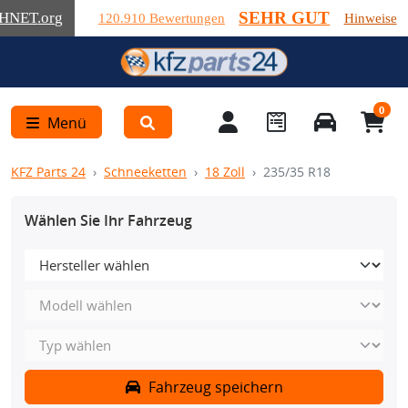
SEHR GUT
HNET
.org
120.910 Bewertungen
Hinweise
0
Menü
KFZ Parts 24
Schneeketten
18 Zoll
235/35 R18
Wählen Sie Ihr Fahrzeug
Fahrzeug speichern