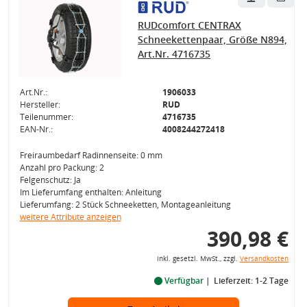
RUDcomfort CENTRAX
Schneekettenpaar, Größe N894,
Art.Nr. 4716735
Art.Nr.:
1906033
Hersteller:
RUD
Teilenummer:
4716735
EAN-Nr.:
4008244272418
Freiraumbedarf Radinnenseite: 0 mm
Anzahl pro Packung: 2
Felgenschutz: Ja
Im Lieferumfang enthalten: Anleitung
Lieferumfang: 2 Stück Schneeketten, Montageanleitung
weitere Attribute anzeigen
390,98 €
inkl. gesetzl. MwSt., zzgl.
Versandkosten
Verfügbar
Lieferzeit: 1-2 Tage