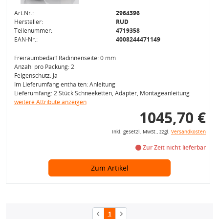
Art.Nr.:
2964396
Hersteller:
RUD
Teilenummer:
4719358
EAN-Nr.:
4008244471149
Freiraumbedarf Radinnenseite: 0 mm
Anzahl pro Packung: 2
Felgenschutz: Ja
Im Lieferumfang enthalten: Anleitung
Lieferumfang: 2 Stück Schneeketten, Adapter, Montageanleitung
weitere Attribute anzeigen
1045,70 €
inkl. gesetzl. MwSt., zzgl.
Versandkosten
Zur Zeit nicht lieferbar
Zum Artikel
1