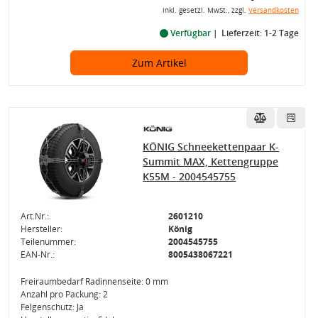
inkl. gesetzl. MwSt., zzgl.
Versandkosten
Verfügbar
Lieferzeit: 1-2 Tage
Zum Artikel
KÖNIG Schneekettenpaar K-
Summit MAX, Kettengruppe
K55M - 2004545755
Art.Nr.:
2601210
Hersteller:
König
Teilenummer:
2004545755
EAN-Nr.:
8005438067221
Freiraumbedarf Radinnenseite: 0 mm
Anzahl pro Packung: 2
Felgenschutz: Ja