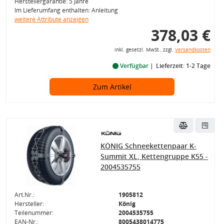
Herstellergarantie: 5 Jahre
Im Lieferumfang enthalten: Anleitung
weitere Attribute anzeigen
378,03 €
inkl. gesetzl. MwSt., zzgl.
Versandkosten
Verfügbar
Lieferzeit: 1-2 Tage
Zum Artikel
KÖNIG Schneekettenpaar K-
Summit XL, Kettengruppe K55 -
2004535755
Art.Nr.:
1905812
Hersteller:
König
Teilenummer:
2004535755
EAN-Nr.:
8005438014775