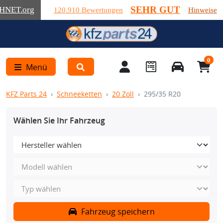
SEHR GUT
HNET
.org
120.910 Bewertungen
Hinweise
0
Menü
KFZ Parts 24
Schneeketten
20 Zoll
295/35 R20
Wählen Sie Ihr Fahrzeug
Fahrzeug speichern