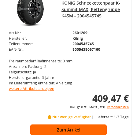
KÖNIG Schneekettenpaar K-
Summit MAX, Kettengruppe
K45M - 2004545745
Art.Nr.:
2601209
Hersteller:
König
Teilenummer:
2004545745
EAN-Nr.:
8005438067160
Freiraumbedarf Radinnenseite: 0 mm
Anzahl pro Packung: 2
Felgenschutz: Ja
Herstellergarantie: 5 Jahre
Im Lieferumfang enthalten: Anleitung
weitere Attribute anzeigen
409,47 €
inkl. gesetzl. MwSt., zzgl.
Versandkosten
Nur wenige verfügbar
Lieferzeit: 1-2 Tage
Zum Artikel