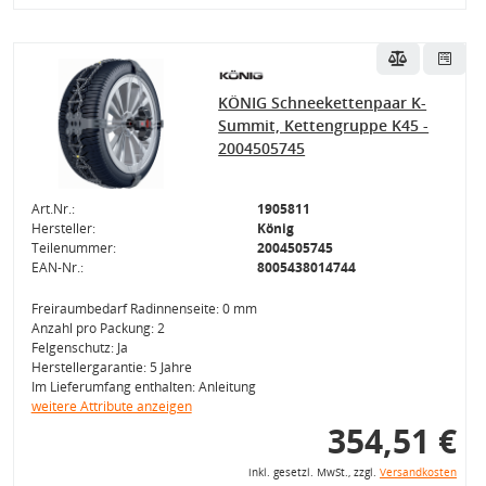
KÖNIG Schneekettenpaar K-
Summit, Kettengruppe K45 -
2004505745
Art.Nr.:
1905811
Hersteller:
König
Teilenummer:
2004505745
EAN-Nr.:
8005438014744
Freiraumbedarf Radinnenseite: 0 mm
Anzahl pro Packung: 2
Felgenschutz: Ja
Herstellergarantie: 5 Jahre
Im Lieferumfang enthalten: Anleitung
weitere Attribute anzeigen
354,51 €
inkl. gesetzl. MwSt., zzgl.
Versandkosten