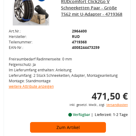
RUDcomfort Click2Go V
Schneeketten Paar - Größe
TS62 mit U-Adapter - 4719368
Art.Nr.:
2964400
Hersteller:
RUD
Teilenummer:
4719368
EAN-Nr.:
4008244473259
Freiraumbedarf Radinnenseite: 0 mm
Felgenschutz: Ja
Im Lieferumfang enthalten: Anleitung
Lieferumfang: 2 Stück Schneeketten, Adapter, Montageanleitung
Montage: Standmontage
weitere Attribute anzeigen
471,50 €
inkl. gesetzl. MwSt., zzgl.
Versandkosten
Verfügbar
Lieferzeit: 1-2 Tage
Zum Artikel