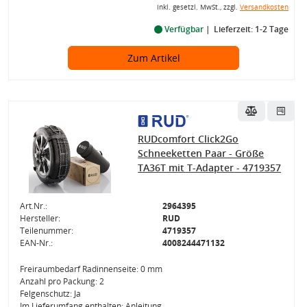
inkl. gesetzl. MwSt., zzgl.
Versandkosten
Verfügbar
Lieferzeit: 1-2 Tage
Zum Artikel
RUDcomfort Click2Go
Schneeketten Paar - Größe
TA36T mit T-Adapter - 4719357
Art.Nr.:
2964395
Hersteller:
RUD
Teilenummer:
4719357
EAN-Nr.:
4008244471132
Freiraumbedarf Radinnenseite: 0 mm
Anzahl pro Packung: 2
Felgenschutz: Ja
Im Lieferumfang enthalten: Anleitung