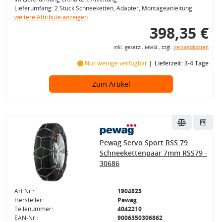
Lieferumfang: 2 Stück Schneeketten, Adapter, Montageanleitung
weitere Attribute anzeigen
398,35 €
inkl. gesetzl. MwSt., zzgl.
Versandkosten
Nur wenige verfügbar
Lieferzeit: 3-4 Tage
Zum Artikel
Pewag Servo Sport RSS 79
Schneekettenpaar 7mm RSS79 -
30686
Art.Nr.:
1904823
Hersteller:
Pewag
Teilenummer:
4042210
EAN-Nr.:
9006350306862