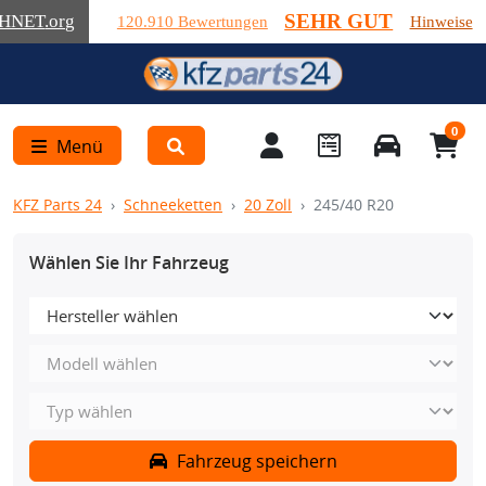
SEHR GUT
HNET
.org
120.910 Bewertungen
Hinweise
0
Menü
KFZ Parts 24
Schneeketten
20 Zoll
245/40 R20
Wählen Sie Ihr Fahrzeug
Fahrzeug speichern