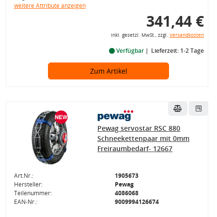
weitere Attribute anzeigen
341,44 €
inkl. gesetzl. MwSt., zzgl.
Versandkosten
Verfügbar
Lieferzeit: 1-2 Tage
Zum Artikel
Pewag servostar RSC 880
Schneekettenpaar mit 0mm
Freiraumbedarf- 12667
Art.Nr.:
1905673
Hersteller:
Pewag
Teilenummer:
4086068
EAN-Nr.:
9009994126674