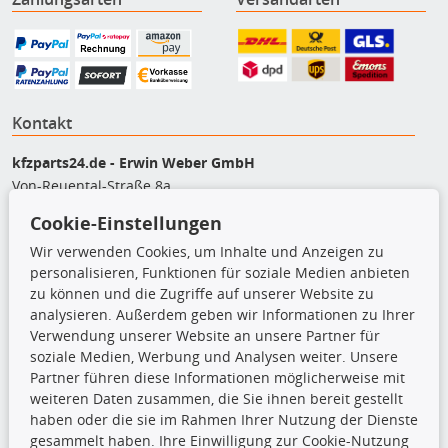
Kontakt
kfzparts24.de - Erwin Weber GmbH
Von-Reuental-Straße 8a
85376 Hetzenhausen
Cookie-Einstellungen
+49 (0) 8165 / 948 77 24
Wir verwenden Cookies, um Inhalte und Anzeigen zu
shop@kfzparts24.de
personalisieren, Funktionen für soziale Medien anbieten
zu können und die Zugriffe auf unserer Website zu
Top Produkte
analysieren. Außerdem geben wir Informationen zu Ihrer
Verwendung unserer Website an unsere Partner für
Dachboxen
soziale Medien, Werbung und Analysen weiter. Unsere
Dachgrundträger
Partner führen diese Informationen möglicherweise mit
Ersatzteile
weiteren Daten zusammen, die Sie ihnen bereit gestellt
Fahrradträger
haben oder die sie im Rahmen Ihrer Nutzung der Dienste
Motoröle
gesammelt haben. Ihre Einwilligung zur Cookie-Nutzung
Pflege- & Wartungsmittel