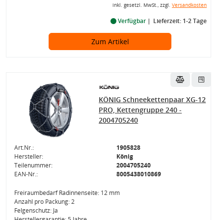
inkl. gesetzl. MwSt., zzgl.
Versandkosten
Verfügbar
Lieferzeit: 1-2 Tage
Zum Artikel
KÖNIG Schneekettenpaar XG-12
PRO, Kettengruppe 240 -
2004705240
Art.Nr.:
1905828
Hersteller:
König
Teilenummer:
2004705240
EAN-Nr.:
8005438010869
Freiraumbedarf Radinnenseite: 12 mm
Anzahl pro Packung: 2
Felgenschutz: Ja
Herstellergarantie: 5 Jahre