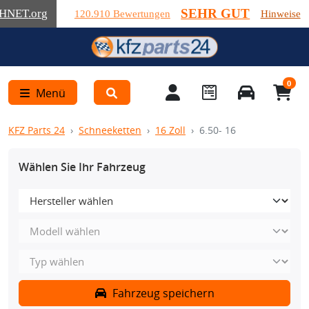
SEHR GUT
HNET
.org
120.910 Bewertungen
Hinweise
0
Menü
KFZ Parts 24
Schneeketten
16 Zoll
6.50- 16
Wählen Sie Ihr Fahrzeug
Fahrzeug speichern