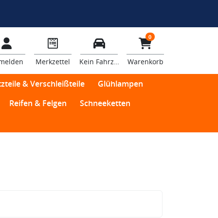
0
melden
Merkzettel
Kein Fahrzeug
Warenkorb
zteile & Verschleißteile
Glühlampen
Reifen & Felgen
Schneeketten