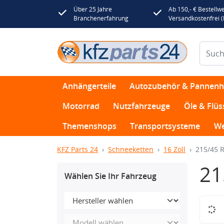
Über 25 Jahre
Ab 150,- € Bestellwe
Branchenerfahrung
Versandkostenfrei 
Anhängerteile
Autozubehör & Pannenhi
Motorrad
Nutzfahrzeuge
Öle & Flüs
Themenshops
Transportsysteme
We
KFZ Parts 24
Schneeketten
16 Zoll
215/45 
21
Wählen Sie Ihr Fahrzeug