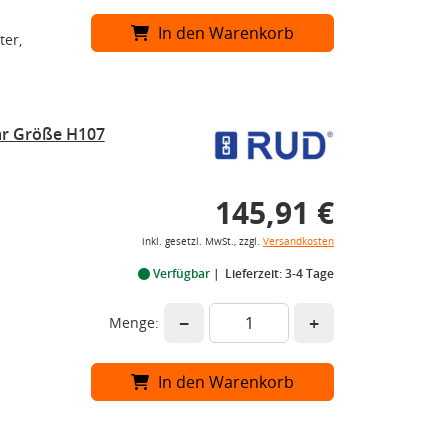
In den Warenkorb
ter,
r Größe H107
145,91 €
inkl. gesetzl. MwSt., zzgl.
Versandkosten
Verfügbar
Lieferzeit: 3-4 Tage
−
+
Menge:
In den Warenkorb