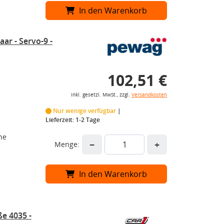
In den Warenkorb
ar - Servo-9 -
102,51 €
inkl. gesetzl. MwSt., zzgl.
Versandkosten
Nur wenige verfügbar
Lieferzeit: 1-2 Tage
he
−
+
Menge:
In den Warenkorb
e 4035 -