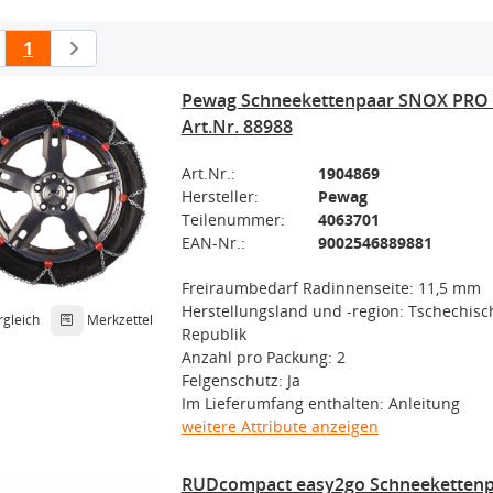
1
Pewag Schneekettenpaar SNOX PRO 5
Art.Nr. 88988
Art.Nr.:
1904869
Hersteller:
Pewag
Teilenummer:
4063701
EAN-Nr.:
9002546889881
Freiraumbedarf Radinnenseite: 11,5 mm
Herstellungsland und -region: Tschechisc
rgleich
Merkzettel
Republik
Anzahl pro Packung: 2
Felgenschutz: Ja
Im Lieferumfang enthalten: Anleitung
weitere Attribute anzeigen
RUDcompact easy2go Schneekettenp