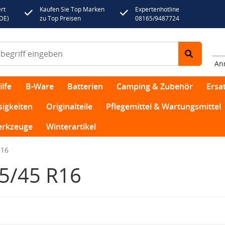
rt
Kaufen Sie Top Marken
Expertenhotline
(DE)
zu Top Preisen
08165/9487724
An
lfe
B-Ware
Batterien
Camping & Zubehör
Ersat
sigkeiten
Originalteile
Pflegemittel & Wartungsmittel
rkzeuge
Winterartikel
R16
5/45 R16