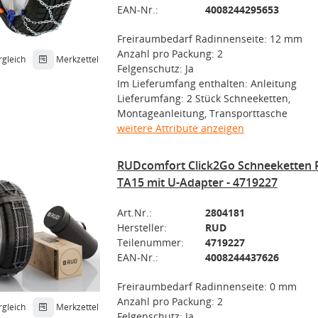
EAN-Nr.:
4008244295653
Freiraumbedarf Radinnenseite: 12 mm
Anzahl pro Packung: 2
rgleich
Merkzettel
Felgenschutz: Ja
Im Lieferumfang enthalten: Anleitung
Lieferumfang: 2 Stück Schneeketten,
Montageanleitung, Transporttasche
weitere Attribute anzeigen
RUDcomfort Click2Go Schneeketten 
TA15 mit U-Adapter - 4719227
Art.Nr.:
2804181
Hersteller:
RUD
Teilenummer:
4719227
EAN-Nr.:
4008244437626
Freiraumbedarf Radinnenseite: 0 mm
Anzahl pro Packung: 2
rgleich
Merkzettel
Felgenschutz: Ja