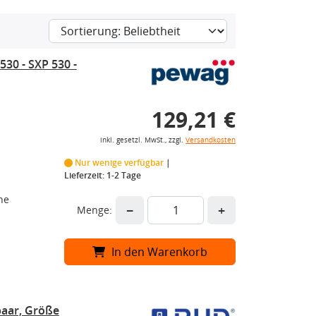
30 - SXP 530 -
129,21 €
inkl. gesetzl. MwSt., zzgl.
Versandkosten
Nur wenige verfügbar
Lieferzeit: 1-2 Tage
he
−
+
Menge:
In den Warenkorb
aar, Größe