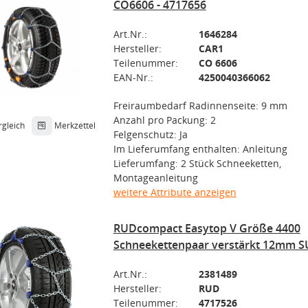
CO6606 - 4717656
Art.Nr.:
1646284
Hersteller:
CAR1
Teilenummer:
CO 6606
EAN-Nr.:
4250040366062
Freiraumbedarf Radinnenseite: 9 mm
Anzahl pro Packung: 2
rgleich
Merkzettel
Felgenschutz: Ja
Im Lieferumfang enthalten: Anleitung
Lieferumfang: 2 Stück Schneeketten,
Montageanleitung
weitere Attribute anzeigen
RUDcompact Easytop V Größe 4400
Schneekettenpaar verstärkt 12mm S
Art.Nr.:
2381489
Hersteller:
RUD
Teilenummer:
4717526