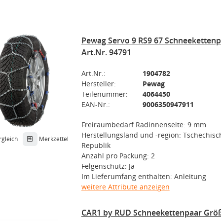
Pewag Servo 9 RS9 67 Schneekettenpa
Art.Nr. 94791
Art.Nr.:
1904782
Hersteller:
Pewag
Teilenummer:
4064450
EAN-Nr.:
9006350947911
Freiraumbedarf Radinnenseite: 9 mm
Herstellungsland und -region: Tschechisc
rgleich
Merkzettel
Republik
Anzahl pro Packung: 2
Felgenschutz: Ja
Im Lieferumfang enthalten: Anleitung
weitere Attribute anzeigen
CAR1 by RUD Schneekettenpaar Größ