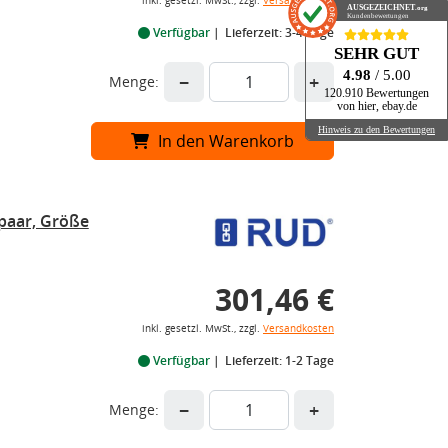
inkl. gesetzl. MwSt., zzgl.
Versandkosten
AUSGEZEICHNET
.org
Kundenbewertungen
Verfügbar
Lieferzeit: 3-4 Tage
SEHR GUT
4.98
/ 5.00
−
+
Menge:
120.910 Bewertungen
von hier, ebay.de
Hinweis zu den Bewertungen
In den Warenkorb
paar, Größe
301,46 €
inkl. gesetzl. MwSt., zzgl.
Versandkosten
Verfügbar
Lieferzeit: 1-2 Tage
−
+
Menge: