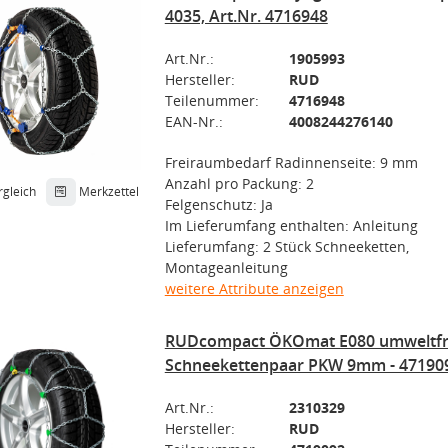
4035, Art.Nr. 4716948
Art.Nr.:
1905993
Hersteller:
RUD
Teilenummer:
4716948
EAN-Nr.:
4008244276140
Freiraumbedarf Radinnenseite: 9 mm
Anzahl pro Packung: 2
rgleich
Merkzettel
Felgenschutz: Ja
Im Lieferumfang enthalten: Anleitung
Lieferumfang: 2 Stück Schneeketten,
Montageanleitung
weitere Attribute anzeigen
RUDcompact ÖKOmat E080 umweltfr
Schneekettenpaar PKW 9mm - 47190
Art.Nr.:
2310329
Hersteller:
RUD