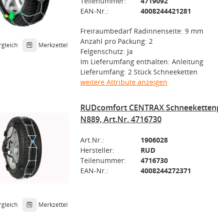
Teilenummer:
4719092
EAN-Nr.:
4008244421281
Freiraumbedarf Radinnenseite: 9 mm
Anzahl pro Packung: 2
rgleich
Merkzettel
Felgenschutz: Ja
Im Lieferumfang enthalten: Anleitung
Lieferumfang: 2 Stück Schneeketten
weitere Attribute anzeigen
RUDcomfort CENTRAX Schneeketten
N889, Art.Nr. 4716730
Art.Nr.:
1906028
Hersteller:
RUD
Teilenummer:
4716730
EAN-Nr.:
4008244272371
rgleich
Merkzettel