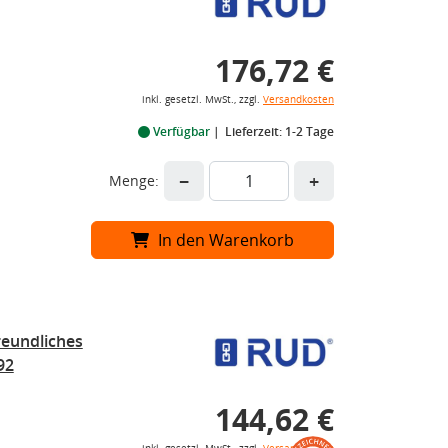
176,72 €
inkl. gesetzl. MwSt., zzgl.
Versandkosten
Verfügbar
Lieferzeit: 1-2 Tage
−
+
Menge:
In den Warenkorb
eundliches
92
144,62 €