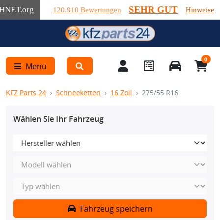
SEHR GUT
HNET
.org
120.910 Bewertungen
Hinweise
0
Menü
KFZ Parts 24
Schneeketten
16 Zoll
275/55 R16
Wählen Sie Ihr Fahrzeug
Fahrzeug speichern