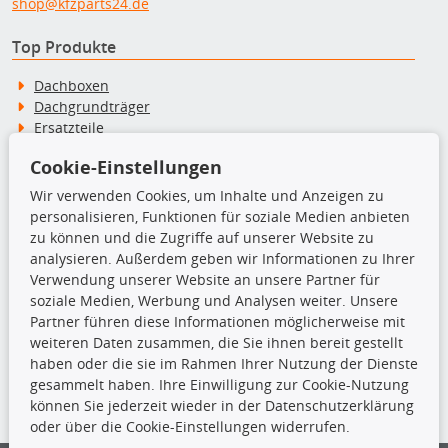
shop@kfzparts24.de
Top Produkte
Dachboxen
Dachgrundträger
Ersatzteile
Fahrradträger
Cookie-Einstellungen
Motoröle
Pflege- & Wartungsmittel
Wir verwenden Cookies, um Inhalte und Anzeigen zu
Schneeketten
personalisieren, Funktionen für soziale Medien anbieten
zu können und die Zugriffe auf unserer Website zu
analysieren. Außerdem geben wir Informationen zu Ihrer
TecDoc Inside
Verwendung unserer Website an unsere Partner für
soziale Medien, Werbung und Analysen weiter. Unsere
Partner führen diese Informationen möglicherweise mit
weiteren Daten zusammen, die Sie ihnen bereit gestellt
haben oder die sie im Rahmen Ihrer Nutzung der Dienste
Die hier angezeigten Daten insbesondere die gesamte Datenbank dürfen
gesammelt haben. Ihre Einwilligung zur Cookie-Nutzung
nicht kopiert werden.
können Sie jederzeit wieder in der Datenschutzerklärung
oder über die Cookie-Einstellungen widerrufen.
Es ist zu unterlassen, die Daten oder die gesamte Datenbank ohne