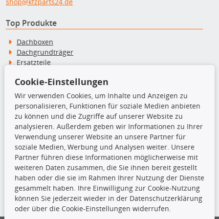
shop@kfzparts24.de
Top Produkte
Dachboxen
Dachgrundträger
Ersatzteile
Fahrradträger
Cookie-Einstellungen
Motoröle
Pflege- & Wartungsmittel
Wir verwenden Cookies, um Inhalte und Anzeigen zu
Schneeketten
personalisieren, Funktionen für soziale Medien anbieten
zu können und die Zugriffe auf unserer Website zu
analysieren. Außerdem geben wir Informationen zu Ihrer
TecDoc Inside
Verwendung unserer Website an unsere Partner für
soziale Medien, Werbung und Analysen weiter. Unsere
Partner führen diese Informationen möglicherweise mit
weiteren Daten zusammen, die Sie ihnen bereit gestellt
haben oder die sie im Rahmen Ihrer Nutzung der Dienste
Die hier angezeigten Daten insbesondere die gesamte Datenbank dürfen
gesammelt haben. Ihre Einwilligung zur Cookie-Nutzung
nicht kopiert werden.
können Sie jederzeit wieder in der Datenschutzerklärung
oder über die Cookie-Einstellungen widerrufen.
Es ist zu unterlassen, die Daten oder die gesamte Datenbank ohne