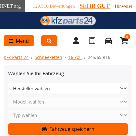
SEHR GUT
HNET
.org
120.910 Bewertungen
Hinweise
0
Menü
KFZ Parts 24
Schneeketten
16 Zoll
245/65 R16
Wählen Sie Ihr Fahrzeug
Fahrzeug speichern