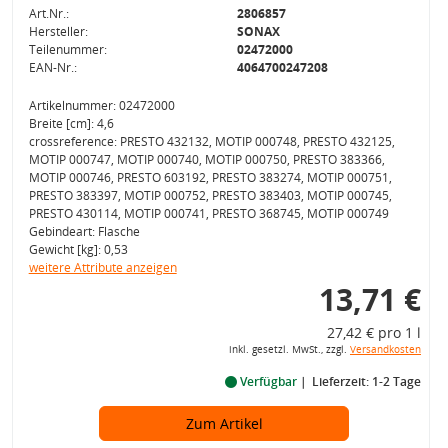
Art.Nr.:
2806857
Hersteller:
SONAX
Teilenummer:
02472000
EAN-Nr.:
4064700247208
Artikelnummer: 02472000
Breite [cm]: 4,6
crossreference: PRESTO 432132, MOTIP 000748, PRESTO 432125,
MOTIP 000747, MOTIP 000740, MOTIP 000750, PRESTO 383366,
MOTIP 000746, PRESTO 603192, PRESTO 383274, MOTIP 000751,
PRESTO 383397, MOTIP 000752, PRESTO 383403, MOTIP 000745,
PRESTO 430114, MOTIP 000741, PRESTO 368745, MOTIP 000749
Gebindeart: Flasche
Gewicht [kg]: 0,53
weitere Attribute anzeigen
13,71 €
27,42 € pro 1 l
inkl. gesetzl. MwSt., zzgl.
Versandkosten
Verfügbar
Lieferzeit: 1-2 Tage
Zum Artikel