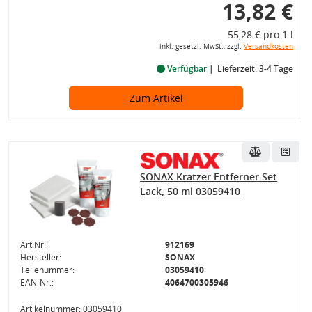
13,82 €
55,28 € pro 1 l
inkl. gesetzl. MwSt., zzgl.
Versandkosten
Verfügbar
Lieferzeit: 3-4 Tage
Zum Artikel
SONAX Kratzer Entferner Set
Lack, 50 ml 03059410
Art.Nr.:
912169
Hersteller:
SONAX
Teilenummer:
03059410
EAN-Nr.:
4064700305946
Artikelnummer: 03059410