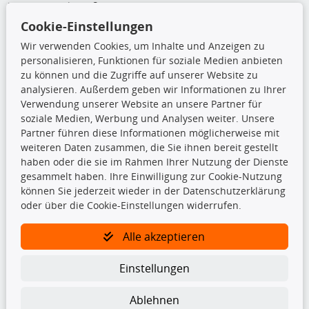
Von-Reuental-Straße 8a
85376 Hetzenhausen
Cookie-Einstellungen
+49 (0) 8165 / 948 77 24
Wir verwenden Cookies, um Inhalte und Anzeigen zu
shop@kfzparts24.de
personalisieren, Funktionen für soziale Medien anbieten
zu können und die Zugriffe auf unserer Website zu
Top Produkte
analysieren. Außerdem geben wir Informationen zu Ihrer
Verwendung unserer Website an unsere Partner für
Dachboxen
soziale Medien, Werbung und Analysen weiter. Unsere
Dachgrundträger
Partner führen diese Informationen möglicherweise mit
Ersatzteile
weiteren Daten zusammen, die Sie ihnen bereit gestellt
Fahrradträger
haben oder die sie im Rahmen Ihrer Nutzung der Dienste
Motoröle
gesammelt haben. Ihre Einwilligung zur Cookie-Nutzung
Pflege- & Wartungsmittel
können Sie jederzeit wieder in der Datenschutzerklärung
Schneeketten
oder über die Cookie-Einstellungen widerrufen.
Alle akzeptieren
TecDoc Inside
Einstellungen
Ablehnen