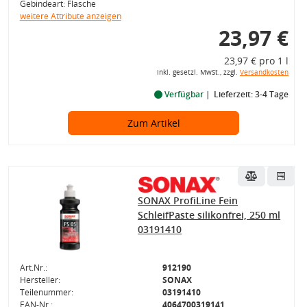
Gebindeart: Flasche
weitere Attribute anzeigen
23,97 €
23,97 € pro 1 l
inkl. gesetzl. MwSt., zzgl.
Versandkosten
Verfügbar
Lieferzeit: 3-4 Tage
Zum Artikel
SONAX ProfiLine Fein
SchleifPaste silikonfrei, 250 ml
03191410
Art.Nr.:
912190
Hersteller:
SONAX
Teilenummer:
03191410
EAN-Nr.:
4064700319141