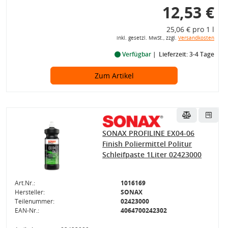
12,53 €
25,06 € pro 1 l
inkl. gesetzl. MwSt., zzgl.
Versandkosten
Verfügbar
Lieferzeit: 3-4 Tage
Zum Artikel
SONAX PROFILINE EX04-06
Finish Poliermittel Politur
Schleifpaste 1Liter 02423000
Art.Nr.:
1016169
Hersteller:
SONAX
Teilenummer:
02423000
EAN-Nr.:
4064700242302