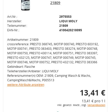
21809
Art.Nr.:
2975553
Hersteller:
LIQUI MOLY
Teilenummer:
21809
EAN-Nr.:
4100420218095
Artikelnummer: 21809
crossreference: PRESTO 368745, MOTIP 000740, PRESTO 603192,
MOTIP 000741, PRESTO 383403, PRESTO 383274, MOTIP 000748,
MOTIP 000750, PRESTO 430114, MOTIP 000751, PRESTO 383397,
PRESTO 432125, MOTIP 000747, MOTIP 000749, MOTIP 000745,
MOTIP 000746, MOTIP 000752, PRESTO 432132, PRESTO 383366
Gebindeart: Flasche
Teilehersteller/Anbieter: LIQUI MOLY
Referenznummer(n) OEM: 21809, Camping Wasch & Wachs,
CampingWasch&Wachs, P005513
weitere Attribute anzeigen
13,41 €
13,41 € pro 1 l
inkl. gesetzl. MwSt., zzgl.
Versandkosten