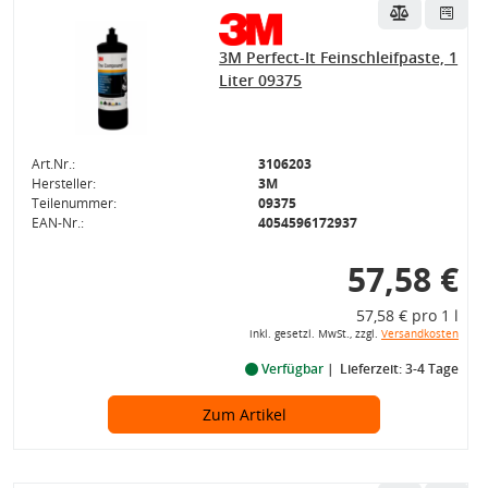
3M Perfect-It Feinschleifpaste, 1
Liter 09375
Art.Nr.:
3106203
Hersteller:
3M
Teilenummer:
09375
EAN-Nr.:
4054596172937
57,58 €
57,58 € pro 1 l
inkl. gesetzl. MwSt., zzgl.
Versandkosten
Verfügbar
Lieferzeit: 3-4 Tage
Zum Artikel