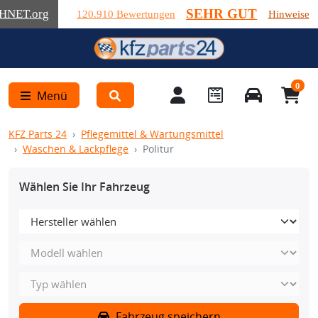
SEHR GUT
HNET
.org
120.910 Bewertungen
Hinweise
0
Menü
KFZ Parts 24
Pflegemittel & Wartungsmittel
Waschen & Lackpflege
Politur
Wählen Sie Ihr Fahrzeug
Fahrzeug speichern