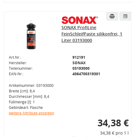
SONAX ProfiLine
FeinSchleifPaste silikonfrei, 1
Liter 03193000
Art.Nr.:
912191
Hersteller:
SONAX
Teilenummer:
03193000
EAN-Nr.:
4064700319301
Artikelnummer: 03193000
Breite [cm]: 8,4
Durchmesser [mm]: 8,4
Füllmenge [l]: 1
Gebindeart: Flasche
weitere Attribute anzeigen
34,38 €
34,38 € pro 1 l