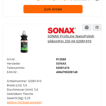
Zum Artikel
SONAX ProfiLine NanoPolish
silikonfrei 250 ml 02081410
Art.Nr.:
912088
Hersteller:
SONAX
Teilenummer:
02081410
EAN-Nr.:
4064700208148
Artikelnummer: 02081410
Breite [cm]: 5,6
Durchmesser [mm]: 5,6
Gebindeart: Flasche
Gewicht [kg]: 0,29
weitere Attribute anzeigen