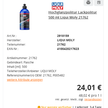
Hochglanzpolitur Lackpolitur
500 ml Liqui Moly 21762
Art.Nr.:
2918159
Hersteller:
LIQUI MOLY
Teilenummer:
21762
EAN-Nr.:
4100420217623
Artikelnummer: 21762
Gebindeart: Flasche
Inhalt [ml]: 500
Teilehersteller/Anbieter: LIQUI MOLY
Referenznummer(n) OEM: 21762, P005482
weitere Attribute anzeigen
24,01 €
48,02 € pro 1 l
inkl. gesetzl. MwSt., zzgl.
Versandkosten
Nur wenige verfügbar
Lieferzeit: 3-4 Tage