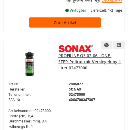
inkl. gesetzl. MwSt., zzgl.
Versandkosten
Verfügbar
Lieferzeit: 1-2 Tage
Zum Artikel
PROFILINE OS 02-06 - ONE-
STEP-Politur mit Versiegelung 1
Liter 02473000
Art.Nr.:
2806877
Hersteller:
SONAX
Teilenummer:
02473000
EAN-Nr.:
4064700247307
Artikelnummer: 02473000
Breite [cm]: 8,4
Durchmesser [mm]: 8,4
Füllmenge [l]: 1