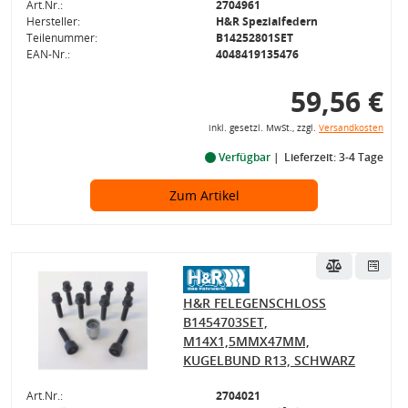
Art.Nr.:
2704961
Hersteller:
H&R Spezialfedern
Teilenummer:
B14252801SET
EAN-Nr.:
4048419135476
59,56 €
inkl. gesetzl. MwSt., zzgl.
Versandkosten
Verfügbar
Lieferzeit: 3-4 Tage
Zum Artikel
H&R FELEGENSCHLOSS
B1454703SET,
M14X1,5MMX47MM,
KUGELBUND R13, SCHWARZ
Art.Nr.:
2704021