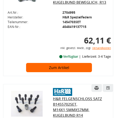
KUGELBUND BEWEGLICH, R13
Art.Nr.:
2704995
Hersteller:
H&R Spezialfedern
Teilenummer:
1454703SET
EAN-Nr.:
4048419137715
62,11 €
inkl. gesetzl. MwSt., zzgl.
Versandkosten
Verfügbar
Lieferzeit: 3-4 Tage
Zum Artikel
H&R FELGENSCHLOSS SATZ
B1455702SET,
M14X1,5MMX57MM,
KUGELBUND R14