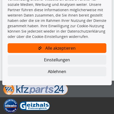
Ersatzteile
soziale Medien, Werbung und Analysen weiter. Unsere
Fahrradträger
Partner führen diese Informationen möglicherweise mit
Motoröle
weiteren Daten zusammen, die Sie ihnen bereit gestellt
Pflege- & Wartungsmittel
haben oder die sie im Rahmen Ihrer Nutzung der Dienste
Schneeketten
gesammelt haben. Ihre Einwilligung zur Cookie-Nutzung
können Sie jederzeit wieder in der Datenschutzerklärung
TecDoc Inside
oder über die Cookie-Einstellungen widerrufen.
Alle akzeptieren
Einstellungen
Die hier angezeigten Daten insbesondere die gesamte Datenbank dürfen
nicht kopiert werden.
Ablehnen
Es ist zu unterlassen, die Daten oder die gesamte Datenbank ohne
vorherige Zustimmung von TecDoc zu vervielfältigen, zu verbreiten
und/oder diese Handlungen durch Dritte ausführen zu lassen. Ein
Zuwiderhandeln stellt eine Urheberrechtsverletzung dar und wird verfolgt.
Bitte prüfen Sie, ob das über unseren Onlineshop identifizierte Ersatzteil
auch tatsächlich dem gesuchten Ersatzteil entspricht.