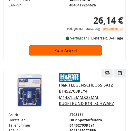
EAN-Nr.:
4048419264626
26,14 €
inkl. gesetzl. MwSt., zzgl.
Versandkosten
Verfügbar
Lieferzeit: 3-4 Tage
Zum Artikel
H&R FELGENSCHLOSS SATZ
B1452703KEY4
M14X1,5MMX27MM,
KUGELBUND R13, SCHWARZ
Art.Nr.:
2703151
Hersteller:
H&R Spezialfedern
Teilenummer:
B1452703KEY4
EAN-Nr.:
4048419272539