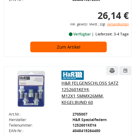
26,14 €
inkl. gesetzl. MwSt., zzgl.
Versandkosten
Verfügbar
Lieferzeit: 3-4 Tage
Zum Artikel
H&R FELGENSCHLOSS SATZ
1252601KEY4,
M12X1,5MMX26MM,
KEGELBUND 60
Art.Nr.:
2705007
Hersteller:
H&R Spezialfedern
Teilenummer:
1252601KEY4
EAN-Nr.:
4048419264480