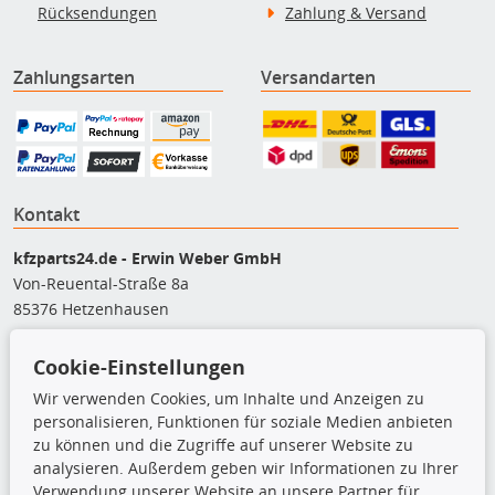
Rücksendungen
Zahlung & Versand
Zahlungsarten
Versandarten
Kontakt
kfzparts24.de - Erwin Weber GmbH
Von-Reuental-Straße 8a
85376 Hetzenhausen
+49 (0) 8165 / 948 77 24
shop@kfzparts24.de
Cookie-Einstellungen
Wir verwenden Cookies, um Inhalte und Anzeigen zu
Top Produkte
personalisieren, Funktionen für soziale Medien anbieten
zu können und die Zugriffe auf unserer Website zu
Dachboxen
analysieren. Außerdem geben wir Informationen zu Ihrer
Dachgrundträger
Verwendung unserer Website an unsere Partner für