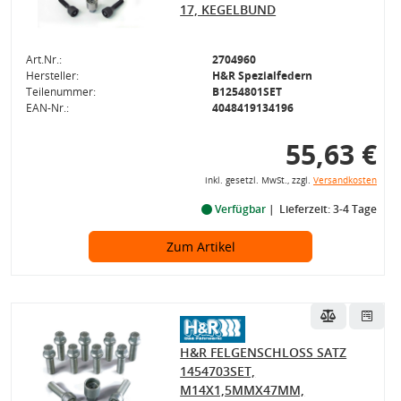
17, KEGELBUND
Art.Nr.:
2704960
Hersteller:
H&R Spezialfedern
Teilenummer:
B1254801SET
EAN-Nr.:
4048419134196
55,63 €
inkl. gesetzl. MwSt., zzgl.
Versandkosten
Verfügbar
Lieferzeit: 3-4 Tage
Zum Artikel
H&R FELGENSCHLOSS SATZ
1454703SET,
M14X1,5MMX47MM,