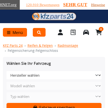
SEHR GUT
HNET
.org
120.910 Bewertungen
Hinweise
0
Menü
KFZ Parts 24
Reifen & Felgen
Radmontage
Felgensicherung-Felgenschloss
Wählen Sie Ihr Fahrzeug
Fahrzeug speichern