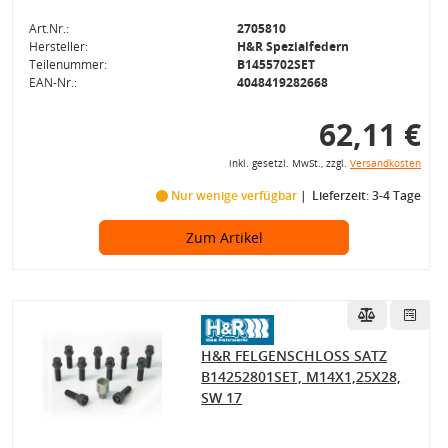
Art.Nr.:
2705810
Hersteller:
H&R Spezialfedern
Teilenummer:
B1455702SET
EAN-Nr.:
4048419282668
62,11 €
inkl. gesetzl. MwSt., zzgl.
Versandkosten
Nur wenige verfügbar
Lieferzeit: 3-4 Tage
Zum Artikel
H&R FELGENSCHLOSS SATZ
B14252801SET, M14X1,25X28,
SW 17