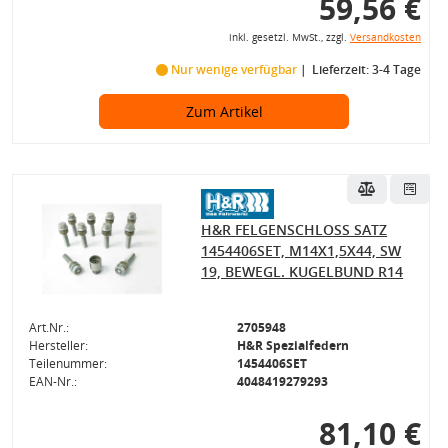
59,56 €
inkl. gesetzl. MwSt., zzgl.
Versandkosten
Nur wenige verfügbar
Lieferzeit: 3-4 Tage
Zum Artikel
H&R FELGENSCHLOSS SATZ
1454406SET, M14X1,5X44, SW
19, BEWEGL. KUGELBUND R14
Art.Nr.:
2705948
Hersteller:
H&R Spezialfedern
Teilenummer:
1454406SET
EAN-Nr.:
4048419279293
81,10 €