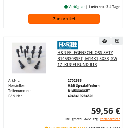
Verfügbar
Lieferzeit: 3-4 Tage
Zum Artikel
H&R FELEGENSCHLOSS SATZ
B1453303SET, M14X1,5X33, SW
17, KUGELBUND R13
Art.Nr.:
2702583
Hersteller:
H&R Spezialfedern
Teilenummer:
B1453303SET
EAN-Nr.:
4048419284501
59,56 €
inkl. gesetzl. MwSt., zzgl.
Versandkosten