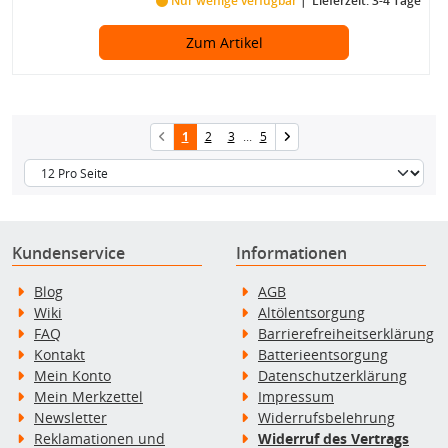
Nur wenige verfügbar
Lieferzeit: 3-4 Tage
Zum Artikel
1
2
3
...
5
Kundenservice
Informationen
Blog
AGB
Wiki
Altölentsorgung
FAQ
Barrierefreiheitserklärung
Kontakt
Batterieentsorgung
Mein Konto
Datenschutzerklärung
Mein Merkzettel
Impressum
Newsletter
Widerrufsbelehrung
Reklamationen und
Widerruf des Vertrags