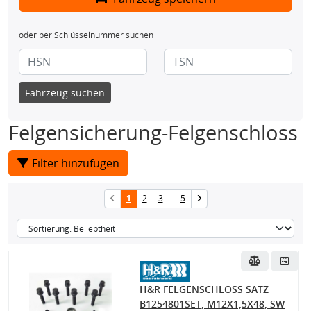
oder per Schlüsselnummer suchen
Fahrzeug suchen
Felgensicherung-Felgenschloss
Filter hinzufügen
1
2
3
...
5
H&R FELGENSCHLOSS SATZ
B1254801SET, M12X1,5X48, SW