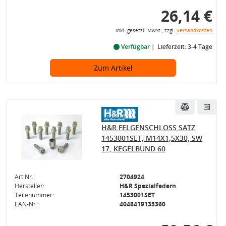
26,14 €
inkl. gesetzl. MwSt., zzgl.
Versandkosten
Verfügbar
Lieferzeit: 3-4 Tage
Zum Artikel
H&R FELGENSCHLOSS SATZ
1453001SET, M14X1,5X30, SW
17, KEGELBUND 60
Art.Nr.:
2704924
Hersteller:
H&R Spezialfedern
Teilenummer:
1453001SET
EAN-Nr.:
4048419135360