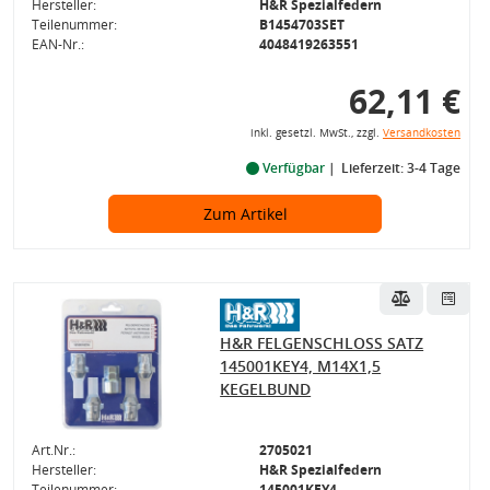
Hersteller:
H&R Spezialfedern
Teilenummer:
B1454703SET
EAN-Nr.:
4048419263551
62,11 €
inkl. gesetzl. MwSt., zzgl.
Versandkosten
Verfügbar
Lieferzeit: 3-4 Tage
Zum Artikel
H&R FELGENSCHLOSS SATZ
145001KEY4, M14X1,5
KEGELBUND
Art.Nr.:
2705021
Hersteller:
H&R Spezialfedern
Teilenummer:
145001KEY4