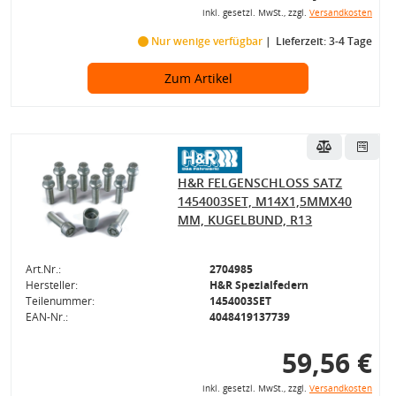
inkl. gesetzl. MwSt., zzgl.
Versandkosten
Nur wenige verfügbar
Lieferzeit: 3-4 Tage
Zum Artikel
H&R FELGENSCHLOSS SATZ
1454003SET, M14X1,5MMX40
MM, KUGELBUND, R13
Art.Nr.:
2704985
Hersteller:
H&R Spezialfedern
Teilenummer:
1454003SET
EAN-Nr.:
4048419137739
59,56 €
inkl. gesetzl. MwSt., zzgl.
Versandkosten