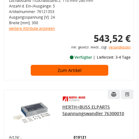
Lochabstand 1/Lochabstand 2: 110 mm/ 280 mm
Anzahl d. Ein-/Ausgänge: 5
Artikelnummer: 76121353
Ausgangsspannung [V]: 24
Breite [mm]: 300
weitere Attribute anzeigen
543,52 €
inkl. gesetzl. MwSt., zzgl.
Versandkosten
Verfügbar
Lieferzeit: 3-4 Tage
Zum Artikel
HERTH+BUSS ELPARTS
Spannungswandler 76300010
Art.Nr.:
819131