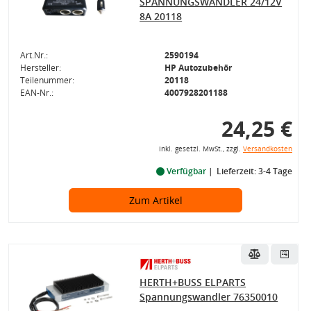
SPANNUNGSWANDLER 24/12V
8A 20118
Art.Nr.:
2590194
Hersteller:
HP Autozubehör
Teilenummer:
20118
EAN-Nr.:
4007928201188
24,25 €
inkl. gesetzl. MwSt., zzgl.
Versandkosten
Verfügbar
Lieferzeit: 3-4 Tage
Zum Artikel
HERTH+BUSS ELPARTS
Spannungswandler 76350010