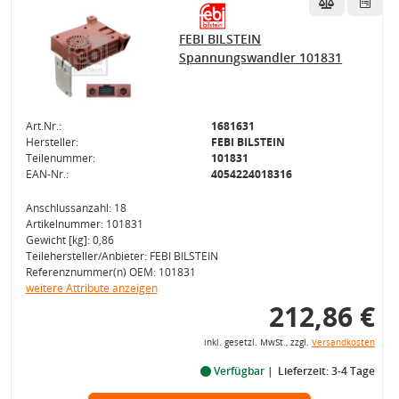
FEBI BILSTEIN
Spannungswandler 101831
Art.Nr.:
1681631
Hersteller:
FEBI BILSTEIN
Teilenummer:
101831
EAN-Nr.:
4054224018316
Anschlussanzahl: 18
Artikelnummer: 101831
Gewicht [kg]: 0,86
Teilehersteller/Anbieter: FEBI BILSTEIN
Referenznummer(n) OEM: 101831
weitere Attribute anzeigen
212,86 €
inkl. gesetzl. MwSt., zzgl.
Versandkosten
Verfügbar
Lieferzeit: 3-4 Tage