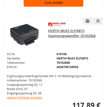
Zum Artikel
HERTH+BUSS ELPARTS
Spannungswandler 76102068
Art.Nr.:
819106
Hersteller:
HERTH+BUSS ELPARTS
Teilenummer:
76102068
EAN-Nr.:
4026736138554
Ergänzungsartikel/Ergänzende Info 2: mit Befestigungsmaterial
Artikelnummer: 76102068
Ausgangsspannung [V]: 12
Breite [mm]: 87
Eingangsspannung [V]: 48
weitere Attribute anzeigen
117,89 €