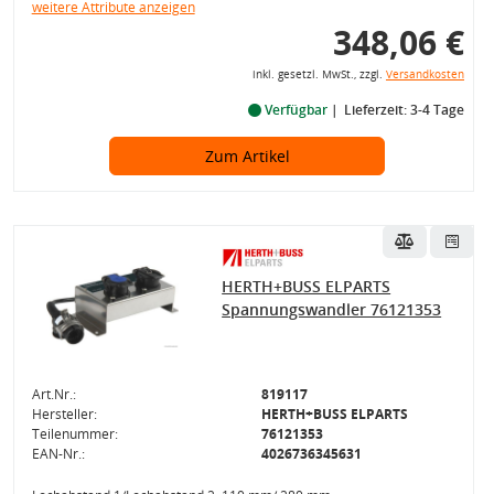
weitere Attribute anzeigen
348,06 €
inkl. gesetzl. MwSt., zzgl.
Versandkosten
Verfügbar
Lieferzeit: 3-4 Tage
Zum Artikel
HERTH+BUSS ELPARTS
Spannungswandler 76121353
Art.Nr.:
819117
Hersteller:
HERTH+BUSS ELPARTS
Teilenummer:
76121353
EAN-Nr.:
4026736345631