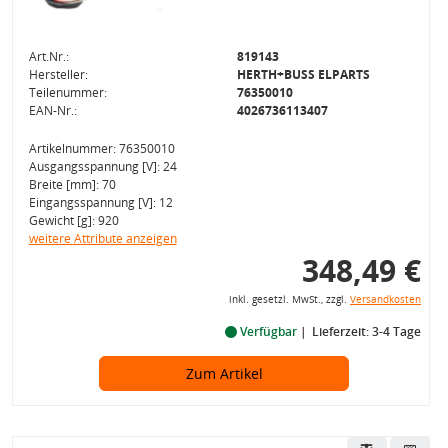
Art.Nr.:
819143
Hersteller:
HERTH+BUSS ELPARTS
Teilenummer:
76350010
EAN-Nr.:
4026736113407
Artikelnummer: 76350010
Ausgangsspannung [V]: 24
Breite [mm]: 70
Eingangsspannung [V]: 12
Gewicht [g]: 920
weitere Attribute anzeigen
348,49 €
inkl. gesetzl. MwSt., zzgl.
Versandkosten
Verfügbar
Lieferzeit: 3-4 Tage
Zum Artikel