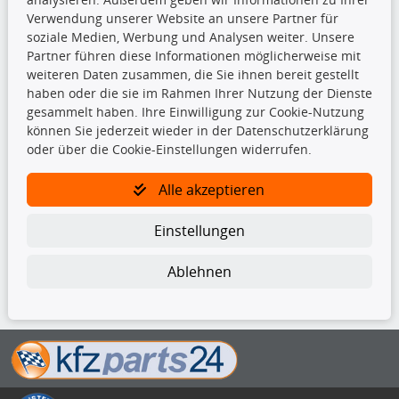
Dachboxen
Verwendung unserer Website an unsere Partner für
Dachgrundträger
soziale Medien, Werbung und Analysen weiter. Unsere
Ersatzteile
Partner führen diese Informationen möglicherweise mit
Fahrradträger
weiteren Daten zusammen, die Sie ihnen bereit gestellt
Motoröle
haben oder die sie im Rahmen Ihrer Nutzung der Dienste
Pflege- & Wartungsmittel
gesammelt haben. Ihre Einwilligung zur Cookie-Nutzung
Schneeketten
können Sie jederzeit wieder in der Datenschutzerklärung
oder über die Cookie-Einstellungen widerrufen.
TecDoc Inside
Alle akzeptieren
Einstellungen
Ablehnen
Die hier angezeigten Daten insbesondere die gesamte Datenbank dürfen
nicht kopiert werden.
Es ist zu unterlassen, die Daten oder die gesamte Datenbank ohne
vorherige Zustimmung von TecDoc zu vervielfältigen, zu verbreiten
und/oder diese Handlungen durch Dritte ausführen zu lassen. Ein
Zuwiderhandeln stellt eine Urheberrechtsverletzung dar und wird verfolgt.