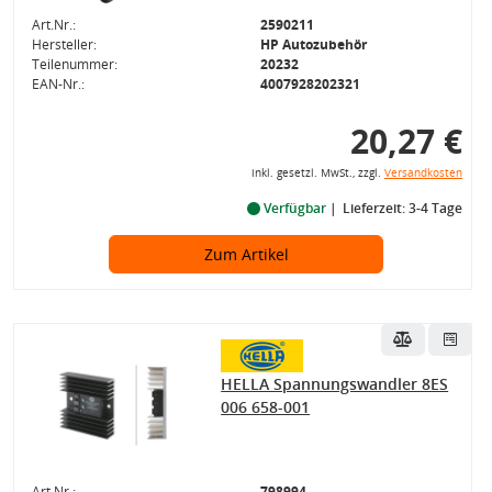
Art.Nr.:
2590211
Hersteller:
HP Autozubehör
Teilenummer:
20232
EAN-Nr.:
4007928202321
20,27 €
inkl. gesetzl. MwSt., zzgl.
Versandkosten
Verfügbar
Lieferzeit: 3-4 Tage
Zum Artikel
HELLA Spannungswandler 8ES
006 658-001
Art.Nr.:
798994