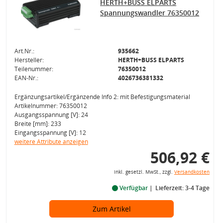
HERTH+BUSS ELPARTS
Spannungswandler 76350012
Art.Nr.:
935662
Hersteller:
HERTH+BUSS ELPARTS
Teilenummer:
76350012
EAN-Nr.:
4026736381332
Ergänzungsartikel/Ergänzende Info 2: mit Befestigungsmaterial
Artikelnummer: 76350012
Ausgangsspannung [V]: 24
Breite [mm]: 233
Eingangsspannung [V]: 12
weitere Attribute anzeigen
506,92 €
inkl. gesetzl. MwSt., zzgl.
Versandkosten
Verfügbar
Lieferzeit: 3-4 Tage
Zum Artikel