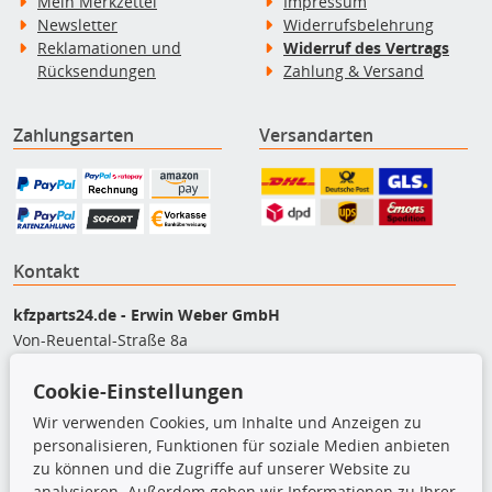
Mein Merkzettel
Impressum
Newsletter
Widerrufsbelehrung
Reklamationen und
Widerruf des Vertrags
Rücksendungen
Zahlung & Versand
Zahlungsarten
Versandarten
Kontakt
kfzparts24.de - Erwin Weber GmbH
Von-Reuental-Straße 8a
85376 Hetzenhausen
Cookie-Einstellungen
+49 (0) 8165 / 948 77 24
shop@kfzparts24.de
Wir verwenden Cookies, um Inhalte und Anzeigen zu
personalisieren, Funktionen für soziale Medien anbieten
Top Produkte
zu können und die Zugriffe auf unserer Website zu
analysieren. Außerdem geben wir Informationen zu Ihrer