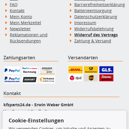
FAQ
Barrierefreiheitserklärung
Kontakt
Batterieentsorgung
Mein Konto
Datenschutzerklärung
Mein Merkzettel
Impressum
Newsletter
Widerrufsbelehrung
Reklamationen und
Widerruf des Vertrags
Rücksendungen
Zahlung & Versand
Zahlungsarten
Versandarten
Kontakt
kfzparts24.de - Erwin Weber GmbH
Von-Reuental-Straße 8a
85376 Hetzenhausen
Cookie-Einstellungen
+49 (0) 8165 / 948 77 24
Wir verwenden Cookies, um Inhalte und Anzeigen zu