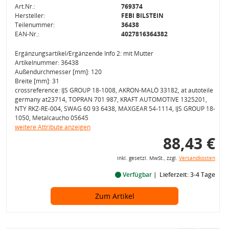
Art.Nr.:
769374
Hersteller:
FEBI BILSTEIN
Teilenummer:
36438
EAN-Nr.:
4027816364382
Ergänzungsartikel/Ergänzende Info 2: mit Mutter
Artikelnummer: 36438
Außendurchmesser [mm]: 120
Breite [mm]: 31
crossreference: IJS GROUP 18-1008, AKRON-MALÒ 33182, at autoteile
germany at23714, TOPRAN 701 987, KRAFT AUTOMOTIVE 1325201,
NTY RKZ-RE-004, SWAG 60 93 6438, MAXGEAR 54-1114, IJS GROUP 18-
1050, Metalcaucho 05645
weitere Attribute anzeigen
88,43 €
inkl. gesetzl. MwSt., zzgl.
Versandkosten
Verfügbar
Lieferzeit: 3-4 Tage
Zum Artikel