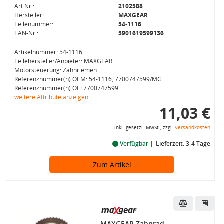
Art.Nr.:
2102588
Hersteller:
MAXGEAR
Teilenummer:
54-1116
EAN-Nr.:
5901619599136
Artikelnummer: 54-1116
Teilehersteller/Anbieter: MAXGEAR
Motorsteuerung: Zahnriemen
Referenznummer(n) OEM: 54-1116, 7700747599/MG
Referenznummer(n) OE: 7700747599
weitere Attribute anzeigen
11,03 €
inkl. gesetzl. MwSt., zzgl.
Versandkosten
Verfügbar
Lieferzeit: 3-4 Tage
Zum Artikel
MAXGEAR Zahnrad,