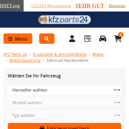
SEHR GUT
HNET
.org
120.910 Bewertungen
Hinweise
0
Menü
KFZ Parts 24
Ersatzteile & Verschleißteile
Motor
Motorsteuerung
Zahnrad-Nockenwelle
Wählen Sie Ihr Fahrzeug
Fahrzeug speichern