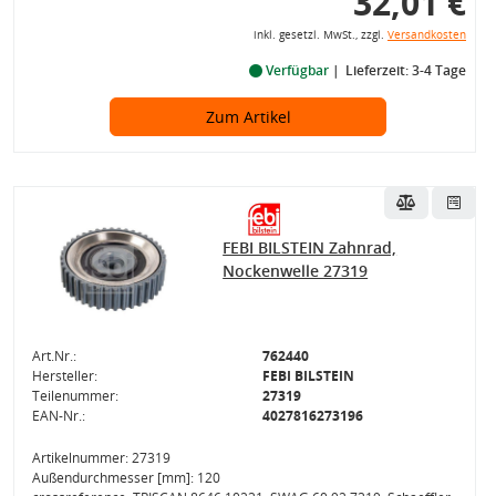
32,01 €
inkl. gesetzl. MwSt., zzgl.
Versandkosten
Verfügbar
Lieferzeit: 3-4 Tage
Zum Artikel
FEBI BILSTEIN Zahnrad,
Nockenwelle 27319
Art.Nr.:
762440
Hersteller:
FEBI BILSTEIN
Teilenummer:
27319
EAN-Nr.:
4027816273196
Artikelnummer: 27319
Außendurchmesser [mm]: 120