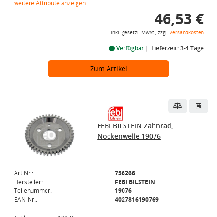
weitere Attribute anzeigen
46,53 €
inkl. gesetzl. MwSt., zzgl.
Versandkosten
Verfügbar
Lieferzeit: 3-4 Tage
Zum Artikel
FEBI BILSTEIN Zahnrad,
Nockenwelle 19076
Art.Nr.:
756266
Hersteller:
FEBI BILSTEIN
Teilenummer:
19076
EAN-Nr.:
4027816190769