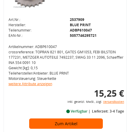
Art.Nr.:
2537909
Hersteller:
BLUE PRINT
Teilenummer:
ADBP610047
EAN-Nr.:
5057746295721
Artikelnummer: ADBP610047
crossreference: TOPRAN 821 801, GATES GM1053, FEBI BILSTEIN
177231, METZGER AUTOTEILE 7492237, SWAG 33 11 2096, Schaeffler
INA 554 0091 10
Gewicht [kg]: 0,15
Teilehersteller/Anbieter: BLUE PRINT
Motorsteuerung: Steuerkette
weitere Attribute anzeigen
15,25 €
inkl. gesetzl. MwSt., zzgl.
Versandkosten
Verfügbar
Lieferzeit: 3-4 Tage
Zum Artikel