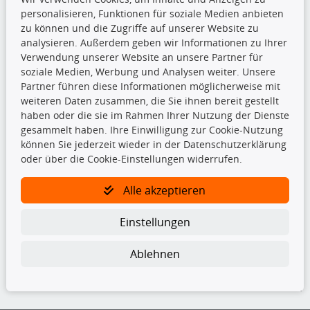
shop@kfzparts24.de
personalisieren, Funktionen für soziale Medien anbieten
zu können und die Zugriffe auf unserer Website zu
Top Produkte
analysieren. Außerdem geben wir Informationen zu Ihrer
Verwendung unserer Website an unsere Partner für
Dachboxen
soziale Medien, Werbung und Analysen weiter. Unsere
Dachgrundträger
Partner führen diese Informationen möglicherweise mit
Ersatzteile
weiteren Daten zusammen, die Sie ihnen bereit gestellt
Fahrradträger
haben oder die sie im Rahmen Ihrer Nutzung der Dienste
Motoröle
gesammelt haben. Ihre Einwilligung zur Cookie-Nutzung
Pflege- & Wartungsmittel
können Sie jederzeit wieder in der Datenschutzerklärung
Schneeketten
oder über die Cookie-Einstellungen widerrufen.
TecDoc Inside
Alle akzeptieren
Einstellungen
Ablehnen
Die hier angezeigten Daten insbesondere die gesamte Datenbank dürfen
nicht kopiert werden.
Es ist zu unterlassen, die Daten oder die gesamte Datenbank ohne