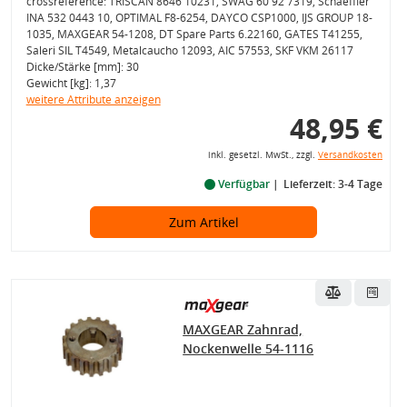
crossreference: TRISCAN 8646 10231, SWAG 60 92 7319, Schaeffler
INA 532 0443 10, OPTIMAL F8-6254, DAYCO CSP1000, IJS GROUP 18-
1035, MAXGEAR 54-1208, DT Spare Parts 6.22160, GATES T41255,
Saleri SIL T4549, Metalcaucho 12093, AIC 57553, SKF VKM 26117
Dicke/Stärke [mm]: 30
Gewicht [kg]: 1,37
weitere Attribute anzeigen
48,95 €
inkl. gesetzl. MwSt., zzgl.
Versandkosten
Verfügbar
Lieferzeit: 3-4 Tage
Zum Artikel
MAXGEAR Zahnrad,
Nockenwelle 54-1116