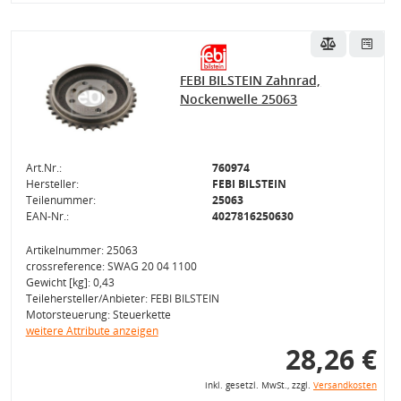
FEBI BILSTEIN Zahnrad,
Nockenwelle 25063
Art.Nr.:
760974
Hersteller:
FEBI BILSTEIN
Teilenummer:
25063
EAN-Nr.:
4027816250630
Artikelnummer: 25063
crossreference: SWAG 20 04 1100
Gewicht [kg]: 0,43
Teilehersteller/Anbieter: FEBI BILSTEIN
Motorsteuerung: Steuerkette
weitere Attribute anzeigen
28,26 €
inkl. gesetzl. MwSt., zzgl.
Versandkosten