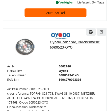
Verfügbar
Lieferzeit: 3-4 Tage
Zum Artikel
Oyodo Zahnrad, Nockenwelle
60R0523-OYO
Art.Nr.:
3062746
Hersteller:
Oyodo
Teilenummer:
60R0523-OYO
EAN-Nr.:
5904270093395
Artikelnummer: 60R0523-OYO
crossreference: TOPRAN 821 773, SWAG 33 10 0937, METZGER
AUTOTEILE 7492274, BLUE PRINT ADBP610166, FEBI BILSTEIN
171463, Oyodo 60R0523-OYO
Einbauposition: Auslassseite