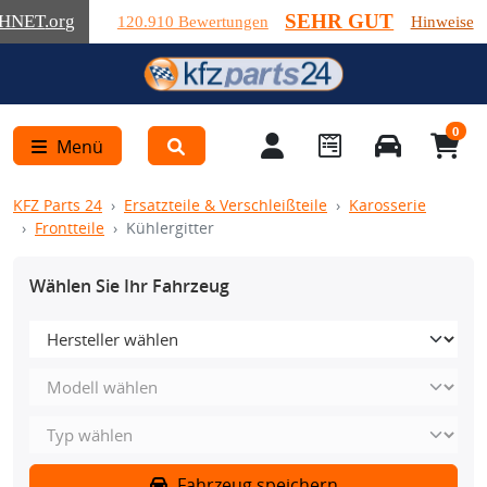
SEHR GUT
HNET
.org
120.910 Bewertungen
Hinweise
0
Menü
KFZ Parts 24
Ersatzteile & Verschleißteile
Karosserie
Frontteile
Kühlergitter
Wählen Sie Ihr Fahrzeug
Fahrzeug speichern