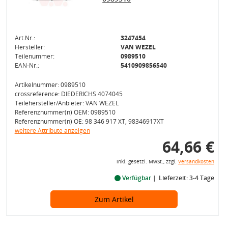
Art.Nr.:
3247454
Hersteller:
VAN WEZEL
Teilenummer:
0989510
EAN-Nr.:
5410909856540
Artikelnummer: 0989510
crossreference: DIEDERICHS 4074045
Teilehersteller/Anbieter: VAN WEZEL
Referenznummer(n) OEM: 0989510
Referenznummer(n) OE: 98 346 917 XT, 98346917XT
weitere Attribute anzeigen
64,66 €
inkl. gesetzl. MwSt., zzgl.
Versandkosten
Verfügbar
Lieferzeit: 3-4 Tage
Zum Artikel