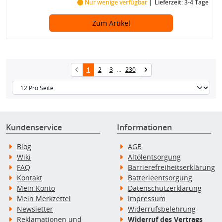
Nur wenige verfügbar
Lieferzeit: 3-4 Tage
Zum Artikel
1
2
3
...
230
Kundenservice
Informationen
Blog
AGB
Wiki
Altölentsorgung
FAQ
Barrierefreiheitserklärung
Kontakt
Batterieentsorgung
Mein Konto
Datenschutzerklärung
Mein Merkzettel
Impressum
Newsletter
Widerrufsbelehrung
Reklamationen und
Widerruf des Vertrags