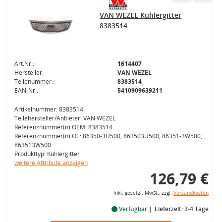
VAN WEZEL Kühlergitter
8383514
Art.Nr.:
1614407
Hersteller:
VAN WEZEL
Teilenummer:
8383514
EAN-Nr.:
5410909639211
Artikelnummer: 8383514
Teilehersteller/Anbieter: VAN WEZEL
Referenznummer(n) OEM: 8383514
Referenznummer(n) OE: 86350-3U500, 863503U500, 86351-3W500,
863513W500
Produkttyp: Kühlergitter
weitere Attribute anzeigen
126,79 €
inkl. gesetzl. MwSt., zzgl.
Versandkosten
Verfügbar
Lieferzeit: 3-4 Tage