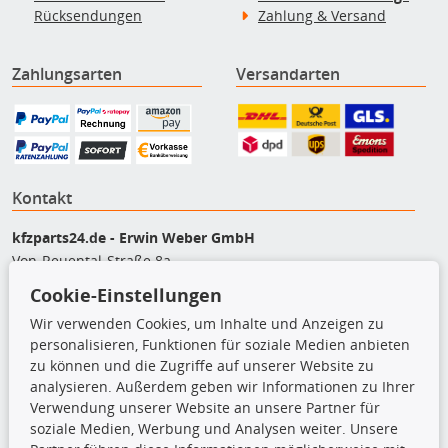
Rücksendungen
Zahlung & Versand
Zahlungsarten
Versandarten
Kontakt
kfzparts24.de - Erwin Weber GmbH
Von-Reuental-Straße 8a
85376 Hetzenhausen
Cookie-Einstellungen
+49 (0) 8165 / 948 77 24
Wir verwenden Cookies, um Inhalte und Anzeigen zu
shop@kfzparts24.de
personalisieren, Funktionen für soziale Medien anbieten
zu können und die Zugriffe auf unserer Website zu
Top Produkte
analysieren. Außerdem geben wir Informationen zu Ihrer
Verwendung unserer Website an unsere Partner für
Dachboxen
soziale Medien, Werbung und Analysen weiter. Unsere
Dachgrundträger