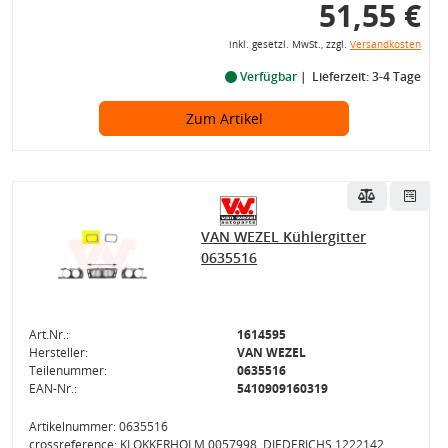
51,55 €
inkl. gesetzl. MwSt., zzgl.
Versandkosten
Verfügbar
Lieferzeit: 3-4 Tage
Zum Artikel
VAN WEZEL Kühlergitter
0635516
Art.Nr.:
1614595
Hersteller:
VAN WEZEL
Teilenummer:
0635516
EAN-Nr.:
5410909160319
Artikelnummer: 0635516
crossreference: KLOKKERHOLM 0057998, DIEDERICHS 1222142,