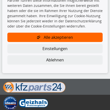
Partner führen diese Informationen möglicherweise mit
Ersatzteile
weiteren Daten zusammen, die Sie ihnen bereit gestellt
Fahrradträger
haben oder die sie im Rahmen Ihrer Nutzung der Dienste
Motoröle
gesammelt haben. Ihre Einwilligung zur Cookie-Nutzung
Pflege- & Wartungsmittel
können Sie jederzeit wieder in der Datenschutzerklärung
Schneeketten
oder über die Cookie-Einstellungen widerrufen.
TecDoc Inside
Alle akzeptieren
Einstellungen
Ablehnen
Die hier angezeigten Daten insbesondere die gesamte Datenbank dürfen
nicht kopiert werden.
Es ist zu unterlassen, die Daten oder die gesamte Datenbank ohne
vorherige Zustimmung von TecDoc zu vervielfältigen, zu verbreiten
und/oder diese Handlungen durch Dritte ausführen zu lassen. Ein
Zuwiderhandeln stellt eine Urheberrechtsverletzung dar und wird verfolgt.
Bitte prüfen Sie, ob das über unseren Onlineshop identifizierte Ersatzteil
auch tatsächlich dem gesuchten Ersatzteil entspricht.