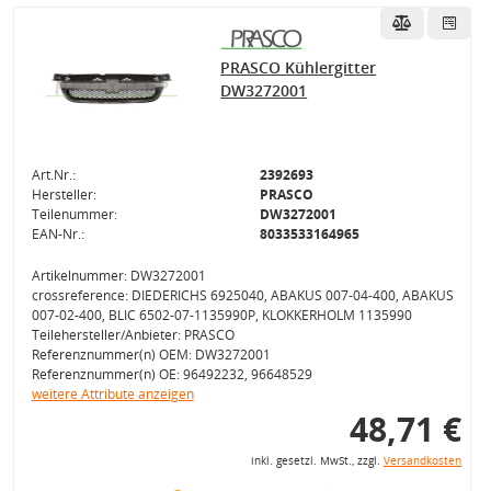
PRASCO Kühlergitter
DW3272001
Art.Nr.:
2392693
Hersteller:
PRASCO
Teilenummer:
DW3272001
EAN-Nr.:
8033533164965
Artikelnummer: DW3272001
crossreference: DIEDERICHS 6925040, ABAKUS 007-04-400, ABAKUS
007-02-400, BLIC 6502-07-1135990P, KLOKKERHOLM 1135990
Teilehersteller/Anbieter: PRASCO
Referenznummer(n) OEM: DW3272001
Referenznummer(n) OE: 96492232, 96648529
weitere Attribute anzeigen
48,71 €
inkl. gesetzl. MwSt., zzgl.
Versandkosten