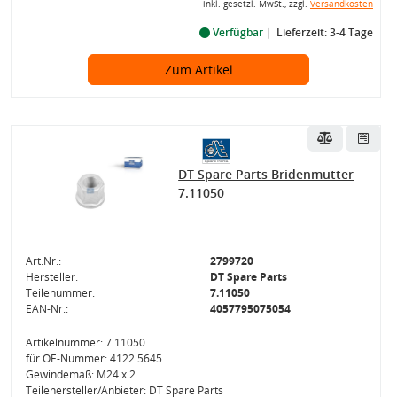
inkl. gesetzl. MwSt., zzgl.
Versandkosten
Verfügbar
Lieferzeit: 3-4 Tage
Zum Artikel
DT Spare Parts Bridenmutter
7.11050
Art.Nr.:
2799720
Hersteller:
DT Spare Parts
Teilenummer:
7.11050
EAN-Nr.:
4057795075054
Artikelnummer: 7.11050
für OE-Nummer: 4122 5645
Gewindemaß: M24 x 2
Teilehersteller/Anbieter: DT Spare Parts