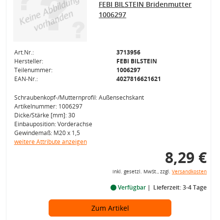
FEBI BILSTEIN Bridenmutter
1006297
Art.Nr.:
3713956
Hersteller:
FEBI BILSTEIN
Teilenummer:
1006297
EAN-Nr.:
4027816621621
Schraubenkopf-/Mutternprofil: Außensechskant
Artikelnummer: 1006297
Dicke/Stärke [mm]: 30
Einbauposition: Vorderachse
Gewindemaß: M20 x 1,5
weitere Attribute anzeigen
8,29 €
inkl. gesetzl. MwSt., zzgl.
Versandkosten
Verfügbar
Lieferzeit: 3-4 Tage
Zum Artikel