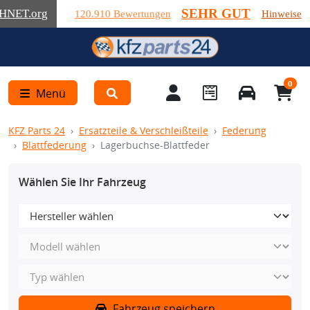
SEHR GUT
HNET
.org
120.910 Bewertungen
Hinweise
0
Menü
KFZ Parts 24
Ersatzteile & Verschleißteile
Federung
Blattfederung
Lagerbuchse-Blattfeder
Wählen Sie Ihr Fahrzeug
Fahrzeug speichern