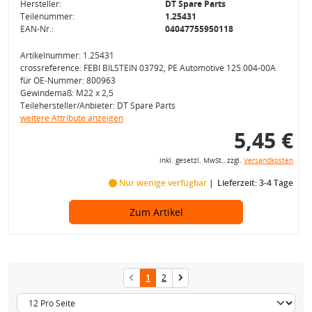
Hersteller:
DT Spare Parts
Teilenummer:
1.25431
EAN-Nr.:
04047755950118
Artikelnummer: 1.25431
crossreference: FEBI BILSTEIN 03792, PE Automotive 125.004-00A
für OE-Nummer: 800963
Gewindemaß: M22 x 2,5
Teilehersteller/Anbieter: DT Spare Parts
weitere Attribute anzeigen
5,45 €
inkl. gesetzl. MwSt., zzgl.
Versandkosten
Nur wenige verfügbar
Lieferzeit: 3-4 Tage
Zum Artikel
1
2