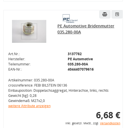
PE Automotive Bridenmutter
035.280-00A
Art.Nr.:
3137782
Hersteller:
PE Automotive
Teilenummer:
035.280-00A
EAN-Nr.:
4044407079616
Artikelnummer: 035.280-00A
crossreference: FEBI BILSTEIN 06136
Einbauposition: Doppelachsaggregat, Hinterachse, links, rechts
Gewicht [kg]: 0,28
Gewindemaß: M27x2,0
weitere Attribute anzeigen
6,68 €
inkl. gesetzl. MwSt., zzgl.
Versandkosten