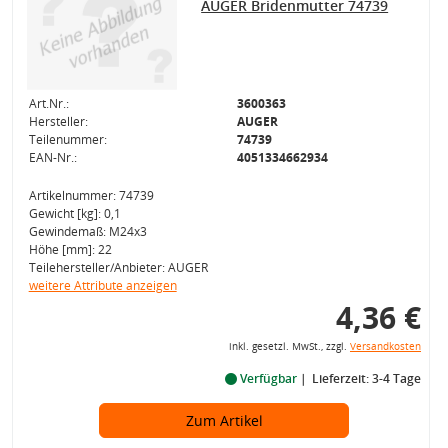
AUGER Bridenmutter 74739
Art.Nr.:
3600363
Hersteller:
AUGER
Teilenummer:
74739
EAN-Nr.:
4051334662934
Artikelnummer: 74739
Gewicht [kg]: 0,1
Gewindemaß: M24x3
Höhe [mm]: 22
Teilehersteller/Anbieter: AUGER
weitere Attribute anzeigen
4,36 €
inkl. gesetzl. MwSt., zzgl.
Versandkosten
Verfügbar
Lieferzeit: 3-4 Tage
Zum Artikel