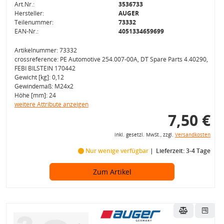
Art.Nr.:
3536733
Hersteller:
AUGER
Teilenummer:
73332
EAN-Nr.:
4051334659699
Artikelnummer: 73332
crossreference: PE Automotive 254.007-00A, DT Spare Parts 4.40290,
FEBI BILSTEIN 170442
Gewicht [kg]: 0,12
Gewindemaß: M24x2
Höhe [mm]: 24
weitere Attribute anzeigen
7,50 €
inkl. gesetzl. MwSt., zzgl.
Versandkosten
Nur wenige verfügbar
Lieferzeit: 3-4 Tage
Zum Artikel