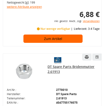
Nettogewicht [g]: 199
weitere Attribute anzeigen
6,88 €
inkl. gesetzl. MwSt., zzgl.
Versandkosten
Nur wenige verfügbar
Lieferzeit: 3-4 Tage
Zum Artikel
DT Spare Parts Bridenmutter
2.61913
Art.Nr.:
2778010
Hersteller:
DT Spare Parts
Teilenummer:
2.61913
EAN-Nr.:
4047755176075