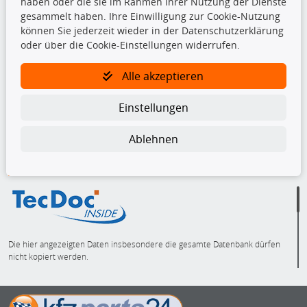
haben oder die sie im Rahmen Ihrer Nutzung der Dienste
Top Produkte
gesammelt haben. Ihre Einwilligung zur Cookie-Nutzung
können Sie jederzeit wieder in der Datenschutzerklärung
Dachboxen
oder über die Cookie-Einstellungen widerrufen.
Dachgrundträger
Ersatzteile
Alle akzeptieren
Fahrradträger
Motoröle
Einstellungen
Pflege- & Wartungsmittel
Schneeketten
Ablehnen
TecDoc Inside
Die hier angezeigten Daten insbesondere die gesamte Datenbank dürfen
nicht kopiert werden.
Es ist zu unterlassen, die Daten oder die gesamte Datenbank ohne
vorherige Zustimmung von TecDoc zu vervielfältigen, zu verbreiten
und/oder diese Handlungen durch Dritte ausführen zu lassen. Ein