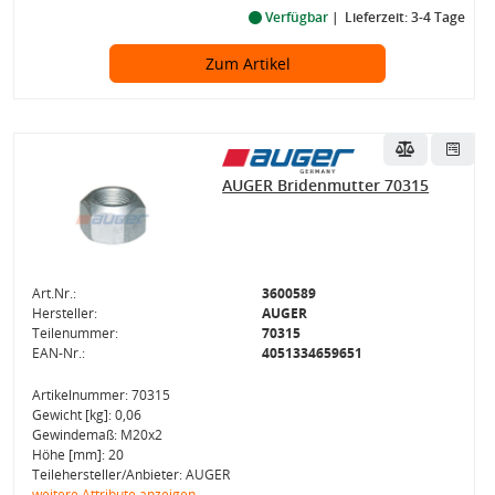
Verfügbar
Lieferzeit: 3-4 Tage
Zum Artikel
AUGER Bridenmutter 70315
Art.Nr.:
3600589
Hersteller:
AUGER
Teilenummer:
70315
EAN-Nr.:
4051334659651
Artikelnummer: 70315
Gewicht [kg]: 0,06
Gewindemaß: M20x2
Höhe [mm]: 20
Teilehersteller/Anbieter: AUGER
weitere Attribute anzeigen