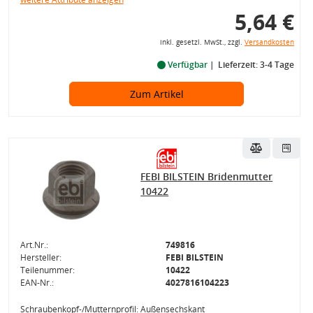
5,64 €
inkl. gesetzl. MwSt., zzgl.
Versandkosten
Verfügbar
Lieferzeit: 3-4 Tage
Zum Artikel
FEBI BILSTEIN Bridenmutter
10422
Art.Nr.:
749816
Hersteller:
FEBI BILSTEIN
Teilenummer:
10422
EAN-Nr.:
4027816104223
Schraubenkopf-/Mutternprofil: Außensechskant