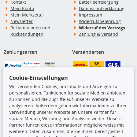
Kontakt
Batterieentsorgung
Mein Konto
Datenschutzerklärung
Mein Merkzettel
Impressum
Newsletter
Widerrufsbelehrung
Reklamationen und
Widerruf des Vertrags
Rücksendungen
Zahlung & Versand
Zahlungsarten
Versandarten
Cookie-Einstellungen
Wir verwenden Cookies, um Inhalte und Anzeigen zu
Kontakt
personalisieren, Funktionen für soziale Medien anbieten
zu können und die Zugriffe auf unserer Website zu
kfzparts24.de - Erwin Weber GmbH
analysieren. Außerdem geben wir Informationen zu Ihrer
Von-Reuental-Straße 8a
Verwendung unserer Website an unsere Partner für
85376 Hetzenhausen
soziale Medien, Werbung und Analysen weiter. Unsere
+49 (0) 8165 / 948 77 24
Partner führen diese Informationen möglicherweise mit
shop@kfzparts24.de
weiteren Daten zusammen, die Sie ihnen bereit gestellt