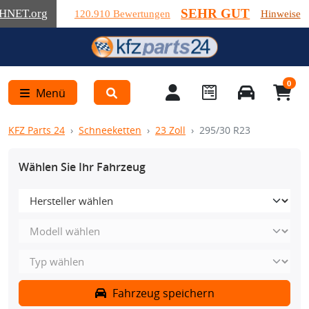
SEHR GUT
HNET
.org
120.910 Bewertungen
Hinweise
0
Menü
KFZ Parts 24
Schneeketten
23 Zoll
295/30 R23
Wählen Sie Ihr Fahrzeug
Fahrzeug speichern