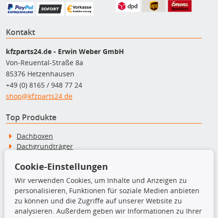
Kontakt
kfzparts24.de - Erwin Weber GmbH
Von-Reuental-Straße 8a
85376 Hetzenhausen
+49 (0) 8165 / 948 77 24
shop@kfzparts24.de
Top Produkte
Dachboxen
Dachgrundträger
Ersatzteile
Cookie-Einstellungen
Fahrradträger
Motoröle
Wir verwenden Cookies, um Inhalte und Anzeigen zu
Pflege- & Wartungsmittel
personalisieren, Funktionen für soziale Medien anbieten
Schneeketten
zu können und die Zugriffe auf unserer Website zu
analysieren. Außerdem geben wir Informationen zu Ihrer