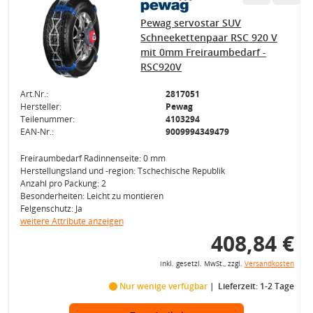
Pewag servostar SUV
Schneekettenpaar RSC 920 V
mit 0mm Freiraumbedarf -
RSC920V
Art.Nr.:
2817051
Hersteller:
Pewag
Teilenummer:
4103294
EAN-Nr.:
9009994349479
Freiraumbedarf Radinnenseite: 0 mm
Herstellungsland und -region: Tschechische Republik
Anzahl pro Packung: 2
Besonderheiten: Leicht zu montieren
Felgenschutz: Ja
weitere Attribute anzeigen
408,84 €
inkl. gesetzl. MwSt., zzgl.
Versandkosten
Nur wenige verfügbar
Lieferzeit: 1-2 Tage