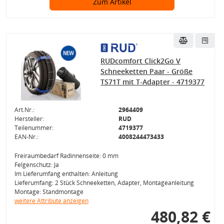
Zum Artikel
RUDcomfort Click2Go V
Schneeketten Paar - Größe
TS71T mit T-Adapter - 4719377
Art.Nr.:
2964409
Hersteller:
RUD
Teilenummer:
4719377
EAN-Nr.:
4008244473433
Freiraumbedarf Radinnenseite: 0 mm
Felgenschutz: Ja
Im Lieferumfang enthalten: Anleitung
Lieferumfang: 2 Stück Schneeketten, Adapter, Montageanleitung
Montage: Standmontage
weitere Attribute anzeigen
480,82 €