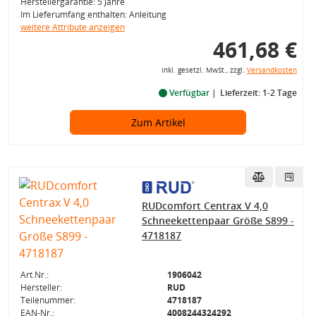
Herstellergarantie: 5 Jahre
Im Lieferumfang enthalten: Anleitung
weitere Attribute anzeigen
461,68 €
inkl. gesetzl. MwSt., zzgl.
Versandkosten
Verfügbar
Lieferzeit: 1-2 Tage
Zum Artikel
RUDcomfort Centrax V 4,0
Schneekettenpaar Größe S899 -
4718187
Art.Nr.:
1906042
Hersteller:
RUD
Teilenummer:
4718187
EAN-Nr.:
4008244324292