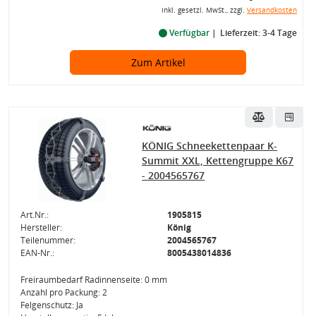
inkl. gesetzl. MwSt., zzgl.
Versandkosten
Verfügbar
Lieferzeit: 3-4 Tage
Zum Artikel
KÖNIG Schneekettenpaar K-
Summit XXL, Kettengruppe K67
- 2004565767
Art.Nr.:
1905815
Hersteller:
König
Teilenummer:
2004565767
EAN-Nr.:
8005438014836
Freiraumbedarf Radinnenseite: 0 mm
Anzahl pro Packung: 2
Felgenschutz: Ja