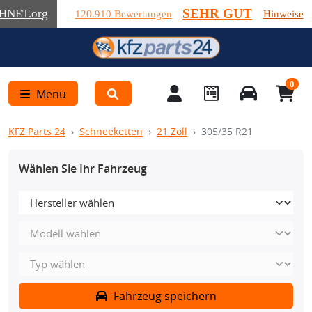
SEHR GUT
HNET
.org
120.910 Bewertungen
Hinweise
0
Menü
KFZ Parts 24
Schneeketten
21 Zoll
305/35 R21
Wählen Sie Ihr Fahrzeug
Fahrzeug speichern