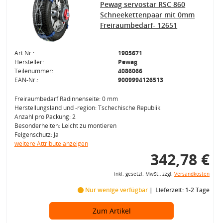
Pewag servostar RSC 860
Schneekettenpaar mit 0mm
Freiraumbedarf- 12651
Art.Nr.:
1905671
Hersteller:
Pewag
Teilenummer:
4086066
EAN-Nr.:
9009994126513
Freiraumbedarf Radinnenseite: 0 mm
Herstellungsland und -region: Tschechische Republik
Anzahl pro Packung: 2
Besonderheiten: Leicht zu montieren
Felgenschutz: Ja
weitere Attribute anzeigen
342,78 €
inkl. gesetzl. MwSt., zzgl.
Versandkosten
Nur wenige verfügbar
Lieferzeit: 1-2 Tage
Zum Artikel