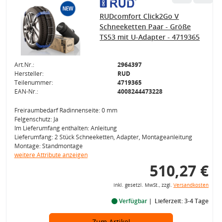
RUDcomfort Click2Go V
Schneeketten Paar - Größe
TS53 mit U-Adapter - 4719365
Art.Nr.:
2964397
Hersteller:
RUD
Teilenummer:
4719365
EAN-Nr.:
4008244473228
Freiraumbedarf Radinnenseite: 0 mm
Felgenschutz: Ja
Im Lieferumfang enthalten: Anleitung
Lieferumfang: 2 Stück Schneeketten, Adapter, Montageanleitung
Montage: Standmontage
weitere Attribute anzeigen
510,27 €
inkl. gesetzl. MwSt., zzgl.
Versandkosten
Verfügbar
Lieferzeit: 3-4 Tage
Zum Artikel