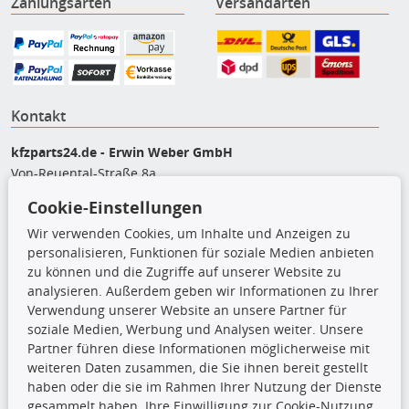
Zahlungsarten
Versandarten
Kontakt
kfzparts24.de - Erwin Weber GmbH
Von-Reuental-Straße 8a
85376 Hetzenhausen
Cookie-Einstellungen
+49 (0) 8165 / 948 77 24
Wir verwenden Cookies, um Inhalte und Anzeigen zu
shop@kfzparts24.de
personalisieren, Funktionen für soziale Medien anbieten
zu können und die Zugriffe auf unserer Website zu
Top Produkte
analysieren. Außerdem geben wir Informationen zu Ihrer
Verwendung unserer Website an unsere Partner für
Dachboxen
soziale Medien, Werbung und Analysen weiter. Unsere
Dachgrundträger
Partner führen diese Informationen möglicherweise mit
Ersatzteile
weiteren Daten zusammen, die Sie ihnen bereit gestellt
Fahrradträger
haben oder die sie im Rahmen Ihrer Nutzung der Dienste
Motoröle
gesammelt haben. Ihre Einwilligung zur Cookie-Nutzung
Pflege- & Wartungsmittel