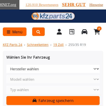
SEHR GUT
HNET
.org
120.910 Bewertungen
Hinweise
0
Menü
KFZ Parts 24
Schneeketten
19 Zoll
255/35 R19
Wählen Sie Ihr Fahrzeug
Fahrzeug speichern