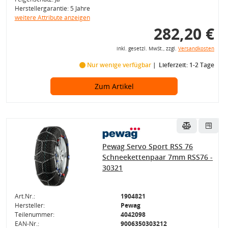
Herstellergarantie: 5 Jahre
weitere Attribute anzeigen
282,20 €
inkl. gesetzl. MwSt., zzgl.
Versandkosten
Nur wenige verfügbar
Lieferzeit: 1-2 Tage
Zum Artikel
Pewag Servo Sport RSS 76
Schneekettenpaar 7mm RSS76 -
30321
Art.Nr.:
1904821
Hersteller:
Pewag
Teilenummer:
4042098
EAN-Nr.:
9006350303212