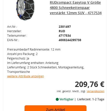
RUDcompact Easytop V Größe
4800 Schneekettenpaar
verstärkt 12mm SUV - 4717534
Art.Nr.:
2381497
Hersteller:
RUD
Teilenummer:
4717534
EAN-Nr.:
4008244295738
Freiraumbedarf Radinnenseite: 12 mm
Anzahl pro Packung: 2
Felgenschutz: Ja
Im Lieferumfang enthalten: Anleitung
Lieferumfang: 2 Stück Schneeketten, Montageanleitung,
Transporttasche
weitere Attribute anzeigen
209,76 €
inkl. gesetzl. MwSt., zzgl.
Versandkosten
Verfügbar
Lieferzeit: 1-2 Tage
Zum Artikel