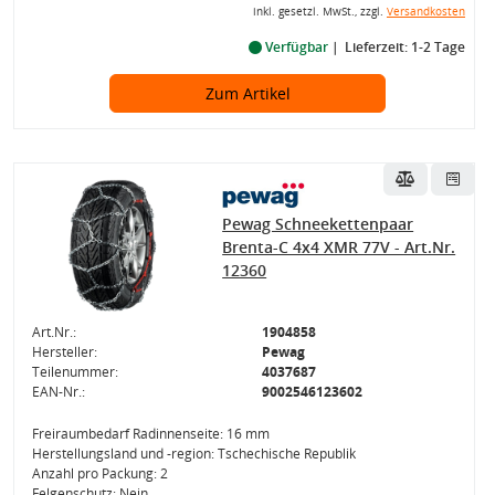
inkl. gesetzl. MwSt., zzgl.
Versandkosten
Verfügbar
Lieferzeit: 1-2 Tage
Zum Artikel
Pewag Schneekettenpaar
Brenta-C 4x4 XMR 77V - Art.Nr.
12360
Art.Nr.:
1904858
Hersteller:
Pewag
Teilenummer:
4037687
EAN-Nr.:
9002546123602
Freiraumbedarf Radinnenseite: 16 mm
Herstellungsland und -region: Tschechische Republik
Anzahl pro Packung: 2
Felgenschutz: Nein