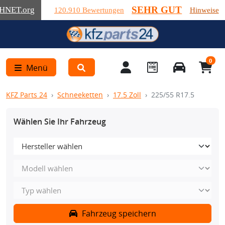
SEHR GUT
HNET
.org
120.910 Bewertungen
Hinweise
0
Menü
KFZ Parts 24
Schneeketten
17.5 Zoll
225/55 R17.5
Wählen Sie Ihr Fahrzeug
Fahrzeug speichern