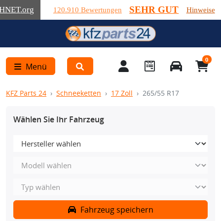
SEHR GUT
HNET
.org
120.910 Bewertungen
Hinweise
0
Menü
KFZ Parts 24
Schneeketten
17 Zoll
265/55 R17
Wählen Sie Ihr Fahrzeug
Fahrzeug speichern