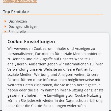
shop@kfzparts24.de
Top Produkte
Dachboxen
Dachgrundträger
Ersatzteile
Fahrradträger
Cookie-Einstellungen
Motoröle
Pflege- & Wartungsmittel
Wir verwenden Cookies, um Inhalte und Anzeigen zu
Schneeketten
personalisieren, Funktionen für soziale Medien anbieten
zu können und die Zugriffe auf unserer Website zu
analysieren. Außerdem geben wir Informationen zu Ihrer
TecDoc Inside
Verwendung unserer Website an unsere Partner für
soziale Medien, Werbung und Analysen weiter. Unsere
Partner führen diese Informationen möglicherweise mit
weiteren Daten zusammen, die Sie ihnen bereit gestellt
haben oder die sie im Rahmen Ihrer Nutzung der Dienste
Die hier angezeigten Daten insbesondere die gesamte Datenbank dürfen
gesammelt haben. Ihre Einwilligung zur Cookie-Nutzung
nicht kopiert werden.
können Sie jederzeit wieder in der Datenschutzerklärung
oder über die Cookie-Einstellungen widerrufen.
Es ist zu unterlassen, die Daten oder die gesamte Datenbank ohne