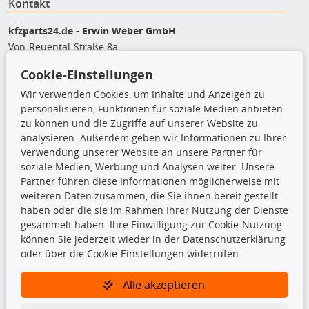
Kontakt
kfzparts24.de - Erwin Weber GmbH
Von-Reuental-Straße 8a
85376 Hetzenhausen
Cookie-Einstellungen
+49 (0) 8165 / 948 77 24
shop@kfzparts24.de
Wir verwenden Cookies, um Inhalte und Anzeigen zu
personalisieren, Funktionen für soziale Medien anbieten
Top Produkte
zu können und die Zugriffe auf unserer Website zu
analysieren. Außerdem geben wir Informationen zu Ihrer
Dachboxen
Verwendung unserer Website an unsere Partner für
Dachgrundträger
soziale Medien, Werbung und Analysen weiter. Unsere
Ersatzteile
Partner führen diese Informationen möglicherweise mit
Fahrradträger
weiteren Daten zusammen, die Sie ihnen bereit gestellt
Motoröle
haben oder die sie im Rahmen Ihrer Nutzung der Dienste
Pflege- & Wartungsmittel
gesammelt haben. Ihre Einwilligung zur Cookie-Nutzung
Schneeketten
können Sie jederzeit wieder in der Datenschutzerklärung
oder über die Cookie-Einstellungen widerrufen.
TecDoc Inside
Alle akzeptieren