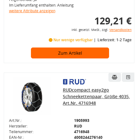
Im Lieferumfang enthalten: Anleitung
weitere Attribute anzeigen
129,21 €
inkl. gesetzl. MwSt., zzgl.
Versandkosten
Nur wenige verfügbar
Lieferzeit: 1-2 Tage
Zum Artikel
RUDcompact easy2go
Schneekettenpaar, Größe 4035,
Art.Nr. 4716948
Art.Nr.:
1905993
Hersteller:
RUD
Teilenummer:
4716948
EAN-Nr.:
4008244276140