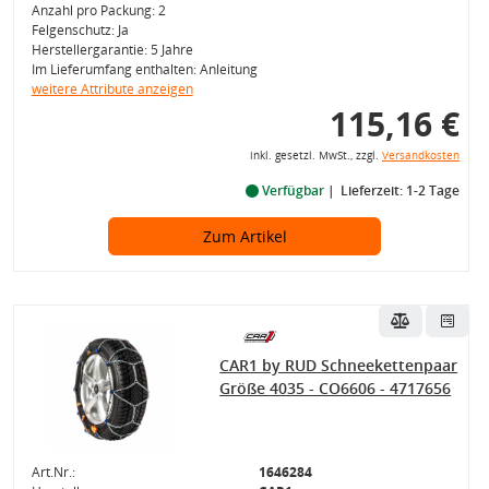
Anzahl pro Packung: 2
Felgenschutz: Ja
Herstellergarantie: 5 Jahre
Im Lieferumfang enthalten: Anleitung
weitere Attribute anzeigen
115,16 €
inkl. gesetzl. MwSt., zzgl.
Versandkosten
Verfügbar
Lieferzeit: 1-2 Tage
Zum Artikel
CAR1 by RUD Schneekettenpaar
Größe 4035 - CO6606 - 4717656
Art.Nr.:
1646284