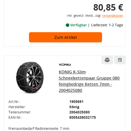
80,85 €
inkl. gesetzl. MwSt., zzgl.
Versandkosten
Verfügbar
Lieferzeit: 1-2 Tage
Zum Artikel
KÖNIG K-Slim
Schneekettenpaar Gruppe 080
feingliedrige Ketten 7mm -
2004025080
Art.Nr.:
1905691
Hersteller:
König
Teilenummer:
2004025080
EAN-Nr.:
8005438032175
Freiraumbedarf Radinnenseite: 7 mm