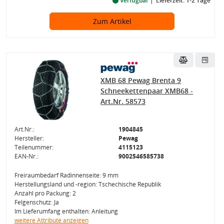
Verfügbar
Lieferzeit: 1-2 Tage
Zum Artikel
XMB 68 Pewag Brenta 9
Schneekettenpaar XMB68 -
Art.Nr. 58573
Art.Nr.:
1904845
Hersteller:
Pewag
Teilenummer:
4115123
EAN-Nr.:
9002546585738
Freiraumbedarf Radinnenseite: 9 mm
Herstellungsland und -region: Tschechische Republik
Anzahl pro Packung: 2
Felgenschutz: Ja
Im Lieferumfang enthalten: Anleitung
weitere Attribute anzeigen