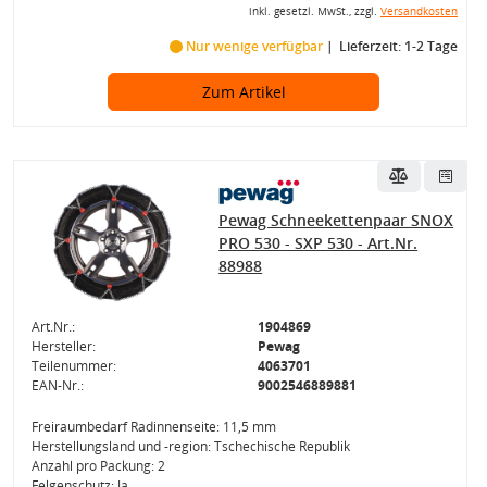
inkl. gesetzl. MwSt., zzgl.
Versandkosten
Nur wenige verfügbar
Lieferzeit: 1-2 Tage
Zum Artikel
Pewag Schneekettenpaar SNOX
PRO 530 - SXP 530 - Art.Nr.
88988
Art.Nr.:
1904869
Hersteller:
Pewag
Teilenummer:
4063701
EAN-Nr.:
9002546889881
Freiraumbedarf Radinnenseite: 11,5 mm
Herstellungsland und -region: Tschechische Republik
Anzahl pro Packung: 2
Felgenschutz: Ja