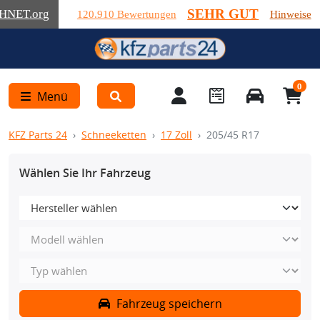
SEHR GUT
HNET
.org
120.910 Bewertungen
Hinweise
0
Menü
KFZ Parts 24
Schneeketten
17 Zoll
205/45 R17
Wählen Sie Ihr Fahrzeug
Fahrzeug speichern