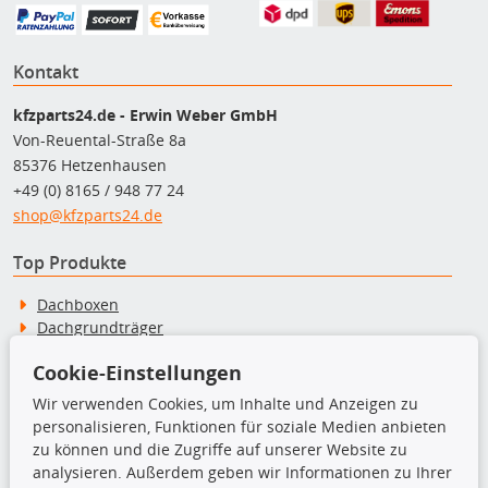
Kontakt
kfzparts24.de - Erwin Weber GmbH
Von-Reuental-Straße 8a
85376 Hetzenhausen
+49 (0) 8165 / 948 77 24
shop@kfzparts24.de
Top Produkte
Dachboxen
Dachgrundträger
Ersatzteile
Cookie-Einstellungen
Fahrradträger
Motoröle
Wir verwenden Cookies, um Inhalte und Anzeigen zu
Pflege- & Wartungsmittel
personalisieren, Funktionen für soziale Medien anbieten
Schneeketten
zu können und die Zugriffe auf unserer Website zu
analysieren. Außerdem geben wir Informationen zu Ihrer