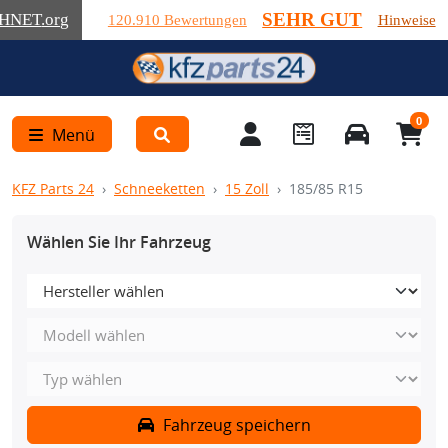
SEHR GUT
HNET
.org
120.910 Bewertungen
Hinweise
0
Menü
KFZ Parts 24
Schneeketten
15 Zoll
185/85 R15
Wählen Sie Ihr Fahrzeug
Fahrzeug speichern