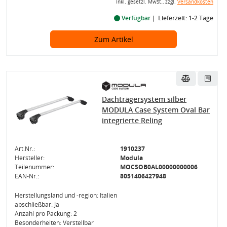
inkl. gesetzl. MwSt., zzgl.
Versandkosten
Verfügbar
Lieferzeit: 1-2 Tage
Zum Artikel
Dachträgersystem silber
MODULA Case System Oval Bar
integrierte Reling
Art.Nr.:
1910237
Hersteller:
Modula
Teilenummer:
MOCSOB0AL00000000006
EAN-Nr.:
8051406427948
Herstellungsland und -region: Italien
abschließbar: Ja
Anzahl pro Packung: 2
Besonderheiten: Verstellbar