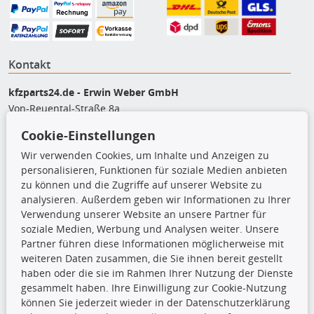
Kontakt
kfzparts24.de - Erwin Weber GmbH
Von-Reuental-Straße 8a
85376 Hetzenhausen
Cookie-Einstellungen
+49 (0) 8165 / 948 77 24
Wir verwenden Cookies, um Inhalte und Anzeigen zu
shop@kfzparts24.de
personalisieren, Funktionen für soziale Medien anbieten
zu können und die Zugriffe auf unserer Website zu
Top Produkte
analysieren. Außerdem geben wir Informationen zu Ihrer
Verwendung unserer Website an unsere Partner für
Dachboxen
soziale Medien, Werbung und Analysen weiter. Unsere
Dachgrundträger
Partner führen diese Informationen möglicherweise mit
Ersatzteile
weiteren Daten zusammen, die Sie ihnen bereit gestellt
Fahrradträger
haben oder die sie im Rahmen Ihrer Nutzung der Dienste
Motoröle
gesammelt haben. Ihre Einwilligung zur Cookie-Nutzung
Pflege- & Wartungsmittel
können Sie jederzeit wieder in der Datenschutzerklärung
Schneeketten