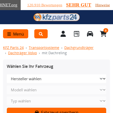
SEHR GUT
HNET
.org
120.910 Bewertungen
Hinweise
0
Menü
KFZ Parts 24
Transportsysteme
Dachgrundträger
Dachträger Volvo
mit Dachreling
Wählen Sie Ihr Fahrzeug
Fahrzeug speichern