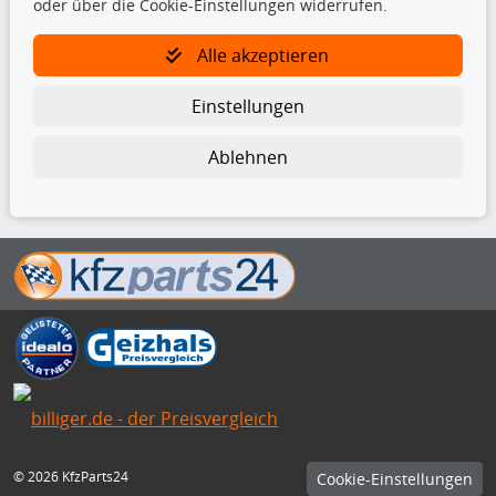
oder über die Cookie-Einstellungen widerrufen.
TecDoc Inside
Alle akzeptieren
Einstellungen
Ablehnen
Die hier angezeigten Daten insbesondere die gesamte Datenbank dürfen
nicht kopiert werden.
Es ist zu unterlassen, die Daten oder die gesamte Datenbank ohne
vorherige Zustimmung von TecDoc zu vervielfältigen, zu verbreiten
und/oder diese Handlungen durch Dritte ausführen zu lassen. Ein
Zuwiderhandeln stellt eine Urheberrechtsverletzung dar und wird verfolgt.
Bitte prüfen Sie, ob das über unseren Onlineshop identifizierte Ersatzteil
auch tatsächlich dem gesuchten Ersatzteil entspricht.
Gegebenenfalls sind ergänzende Informationen notwendig, um
sicherzustellen, dass das gewählte Ersatzteil auch in das gewünschte
Kraftfahrzeug passt.
Für Fragen stehen wir Ihnen gerne zur Verfügung.
© 2026 KfzParts24
Cookie-Einstellungen