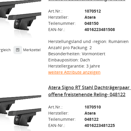
Art.Nr.:
1070512
Hersteller:
Atera
Teilenummer:
048150
EAN-Nr.:
4016223481508
Herstellungsland und -region: Rumänien
Anzahl pro Packung: 2
rgleich
Merkzettel
Besonderheiten: Vormontiert
Einbauposition: Dach
Herstellergarantie: 3 Jahre
weitere Attribute anzeigen
Atera Signo RT Stahl Dachträgerpaar
offene freistehende Reling- 048122
Art.Nr.:
1070510
Hersteller:
Atera
Teilenummer:
048122
EAN-Nr.:
4016223481225