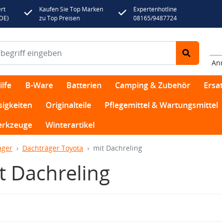
rt
Kaufen Sie Top Marken
Expertenhotline
(DE)
zu Top Preisen
08165/9487724
An
lfe
B-Ware
Batterien
Camping & Zubehör
Ersat
sigkeiten
Originalteile
Pflegemittel & Wartungsmittel
rkzeuge
Winterartikel
äger
Dachträger Toyota
mit Dachreling
t Dachreling