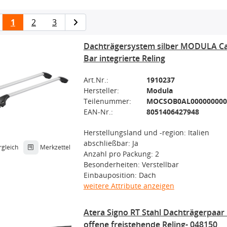
1
2
3
Dachträgersystem silber MODULA Ca
Bar integrierte Reling
Art.Nr.:
1910237
Hersteller:
Modula
Teilenummer:
MOCSOB0AL000000000
EAN-Nr.:
8051406427948
Herstellungsland und -region: Italien
abschließbar: Ja
rgleich
Merkzettel
Anzahl pro Packung: 2
Besonderheiten: Verstellbar
Einbauposition: Dach
weitere Attribute anzeigen
Atera Signo RT Stahl Dachträgerpaar
offene freistehende Reling- 048150