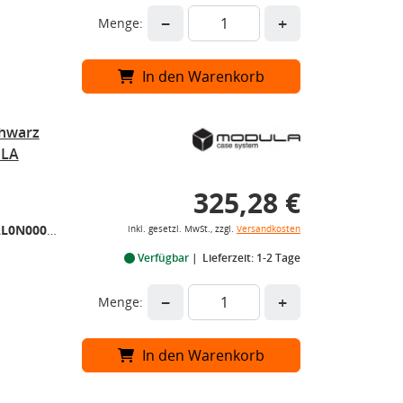
−
+
Menge:
In den Warenkorb
chwarz
ULA
325,28 €
MOCS0332+MOCSOB0AL0N000000008
inkl. gesetzl. MwSt., zzgl.
Versandkosten
Verfügbar
Lieferzeit: 1-2 Tage
−
+
Menge:
In den Warenkorb