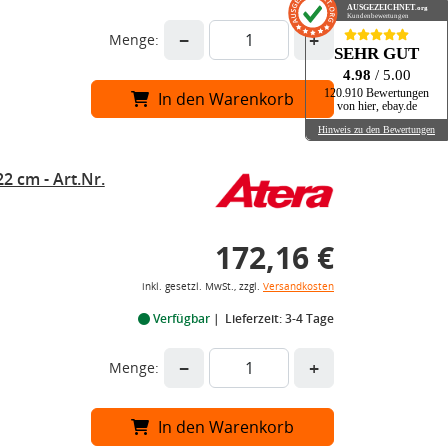
AUSGEZEICHNET
.org
Kundenbewertungen
−
+
Menge:
SEHR GUT
4.98
/ 5.00
120.910 Bewertungen
In den Warenkorb
von hier, ebay.de
Hinweis zu den Bewertungen
2 cm - Art.Nr.
172,16 €
inkl. gesetzl. MwSt., zzgl.
Versandkosten
Verfügbar
Lieferzeit: 3-4 Tage
−
+
Menge:
In den Warenkorb