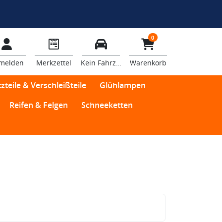
0
melden
Merkzettel
Kein Fahrzeug
Warenkorb
zteile & Verschleißteile
Glühlampen
Reifen & Felgen
Schneeketten