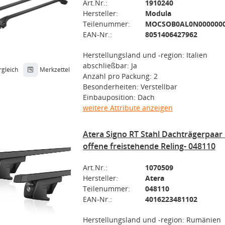
Art.Nr.:
1910240
Hersteller:
Modula
Teilenummer:
MOCSOB0AL0N000000
EAN-Nr.:
8051406427962
Herstellungsland und -region: Italien
abschließbar: Ja
rgleich
Merkzettel
Anzahl pro Packung: 2
Besonderheiten: Verstellbar
Einbauposition: Dach
weitere Attribute anzeigen
Atera Signo RT Stahl Dachträgerpaar
offene freistehende Reling- 048110
Art.Nr.:
1070509
Hersteller:
Atera
Teilenummer:
048110
EAN-Nr.:
4016223481102
Herstellungsland und -region: Rumänien