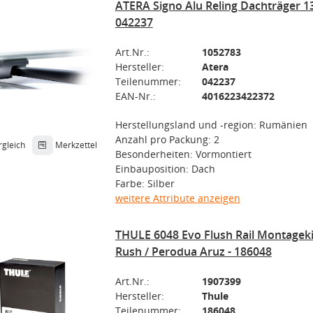
ATERA Signo Alu Reling Dachträger 13
042237
Art.Nr.:
1052783
Hersteller:
Atera
Teilenummer:
042237
EAN-Nr.:
4016223422372
Herstellungsland und -region: Rumänien
Anzahl pro Packung: 2
rgleich
Merkzettel
Besonderheiten: Vormontiert
Einbauposition: Dach
Farbe: Silber
weitere Attribute anzeigen
THULE 6048 Evo Flush Rail Montageki
Rush / Perodua Aruz - 186048
Art.Nr.:
1907399
Hersteller:
Thule
Teilenummer:
186048