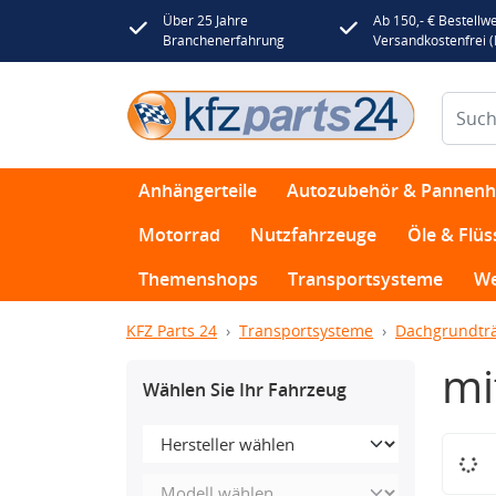
Über 25 Jahre
Ab 150,- € Bestellwe
Branchenerfahrung
Versandkostenfrei 
Anhängerteile
Autozubehör & Pannenhi
Motorrad
Nutzfahrzeuge
Öle & Flüs
Themenshops
Transportsysteme
We
KFZ Parts 24
Transportsysteme
Dachgrundtr
mi
Wählen Sie Ihr Fahrzeug