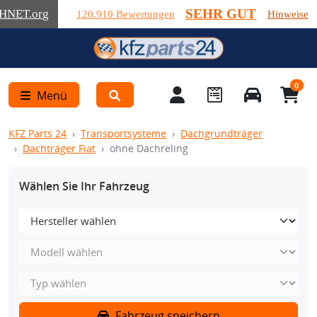
SEHR GUT
HNET
.org
120.910 Bewertungen
Hinweise
0
Menü
KFZ Parts 24
Transportsysteme
Dachgrundträger
Dachträger Fiat
ohne Dachreling
Wählen Sie Ihr Fahrzeug
Fahrzeug speichern