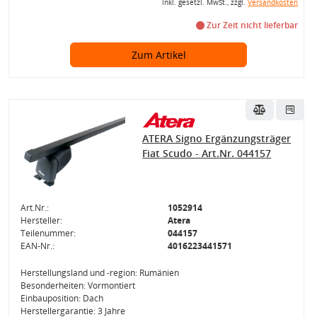
inkl. gesetzl. MwSt., zzgl.
Versandkosten
Zur Zeit nicht lieferbar
Zum Artikel
ATERA Signo Ergänzungsträger
Fiat Scudo - Art.Nr. 044157
Art.Nr.:
1052914
Hersteller:
Atera
Teilenummer:
044157
EAN-Nr.:
4016223441571
Herstellungsland und -region: Rumänien
Besonderheiten: Vormontiert
Einbauposition: Dach
Herstellergarantie: 3 Jahre