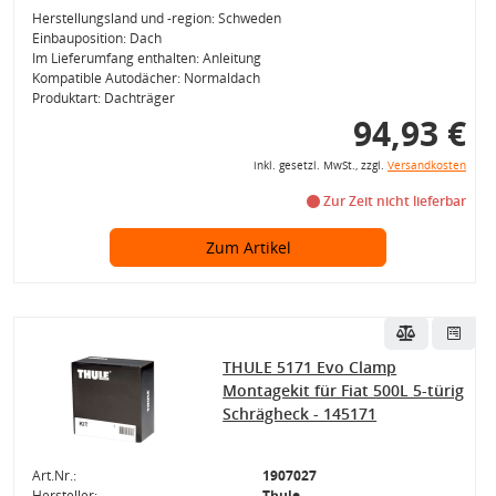
Herstellungsland und -region: Schweden
Einbauposition: Dach
Im Lieferumfang enthalten: Anleitung
Kompatible Autodächer: Normaldach
Produktart: Dachträger
94,93 €
inkl. gesetzl. MwSt., zzgl.
Versandkosten
Zur Zeit nicht lieferbar
Zum Artikel
THULE 5171 Evo Clamp
Montagekit für Fiat 500L 5-türig
Schrägheck - 145171
Art.Nr.:
1907027
Hersteller:
Thule