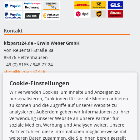
Kontakt
kfzparts24.de - Erwin Weber GmbH
Von-Reuental-Straße 8a
85376 Hetzenhausen
+49 (0) 8165 / 948 77 24
shop@kfzparts24.de
Cookie-Einstellungen
Top Produkte
Wir verwenden Cookies, um Inhalte und Anzeigen zu
Dachboxen
personalisieren, Funktionen für soziale Medien anbieten
Dachgrundträger
zu können und die Zugriffe auf unserer Website zu
Ersatzteile
analysieren. Außerdem geben wir Informationen zu Ihrer
Fahrradträger
Verwendung unserer Website an unsere Partner für
Motoröle
soziale Medien, Werbung und Analysen weiter. Unsere
Pflege- & Wartungsmittel
Partner führen diese Informationen möglicherweise mit
Schneeketten
weiteren Daten zusammen, die Sie ihnen bereit gestellt