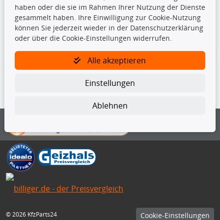
haben oder die sie im Rahmen Ihrer Nutzung der Dienste
gesammelt haben. Ihre Einwilligung zur Cookie-Nutzung
TecDoc Inside
können Sie jederzeit wieder in der Datenschutzerklärung
oder über die Cookie-Einstellungen widerrufen.
Alle akzeptieren
Die hier angezeigten Daten insbesondere die gesamte Datenbank dürfen
Einstellungen
nicht kopiert werden.
Ablehnen
Es ist zu unterlassen, die Daten oder die gesamte Datenbank ohne
vorherige Zustimmung von TecDoc zu vervielfältigen, zu verbreiten
und/oder diese Handlungen durch Dritte ausführen zu lassen. Ein
Zuwiderhandeln stellt eine Urheberrechtsverletzung dar und wird verfolgt.
Bitte prüfen Sie, ob das über unseren Onlineshop identifizierte Ersatzteil
auch tatsächlich dem gesuchten Ersatzteil entspricht.
Gegebenenfalls sind ergänzende Informationen notwendig, um
sicherzustellen, dass das gewählte Ersatzteil auch in das gewünschte
Kraftfahrzeug passt.
Für Fragen stehen wir Ihnen gerne zur Verfügung.
© 2026 KfzParts24
Cookie-Einstellungen