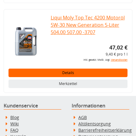
Liqui Moly Top Tec 4200 Motoröl
5W-30 New Generation 5-Liter
504.00 507.00 -3707
47,02 €
9,40 € pro 1 l
inkl. gesetzl. MwSt., zzgl.
Versandkosten
Details
Merkzettel
Kundenservice
Informationen
Blog
AGB
Wiki
Altölentsorgung
FAQ
Barrierefreiheitserklärung