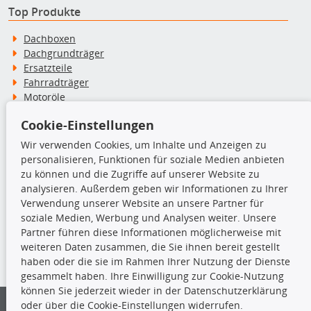
Top Produkte
Dachboxen
Dachgrundträger
Ersatzteile
Fahrradträger
Motoröle
Pflege- & Wartungsmittel
Cookie-Einstellungen
Schneeketten
Wir verwenden Cookies, um Inhalte und Anzeigen zu
personalisieren, Funktionen für soziale Medien anbieten
TecDoc Inside
zu können und die Zugriffe auf unserer Website zu
analysieren. Außerdem geben wir Informationen zu Ihrer
Verwendung unserer Website an unsere Partner für
soziale Medien, Werbung und Analysen weiter. Unsere
Partner führen diese Informationen möglicherweise mit
Die hier angezeigten Daten insbesondere die gesamte Datenbank dürfen
weiteren Daten zusammen, die Sie ihnen bereit gestellt
nicht kopiert werden.
haben oder die sie im Rahmen Ihrer Nutzung der Dienste
gesammelt haben. Ihre Einwilligung zur Cookie-Nutzung
Es ist zu unterlassen, die Daten oder die gesamte Datenbank ohne
können Sie jederzeit wieder in der Datenschutzerklärung
vorherige Zustimmung von TecDoc zu vervielfältigen, zu verbreiten
oder über die Cookie-Einstellungen widerrufen.
und/oder diese Handlungen durch Dritte ausführen zu lassen. Ein