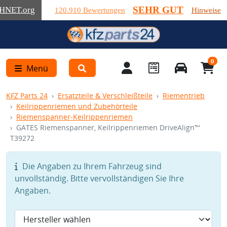
SEHR GUT
HNET
.org
120.910 Bewertungen
Hinweise
0
Menü
KFZ Parts 24
Ersatzteile & Verschleißteile
Riementrieb
Keilrippenriemen und Zubehörteile
Riemenspanner-Keilrippenriemen
GATES Riemenspanner, Keilrippenriemen DriveAlign™
T39272
Die Angaben zu Ihrem Fahrzeug sind
unvollständig. Bitte vervollständigen Sie Ihre
Angaben.