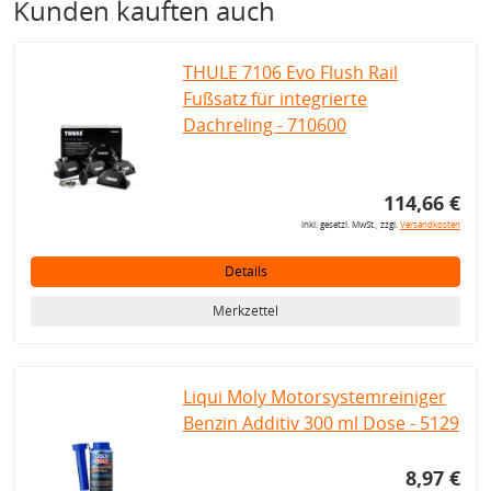
Kunden kauften auch
THULE 7106 Evo Flush Rail
Fußsatz für integrierte
Dachreling - 710600
114,66 €
inkl. gesetzl. MwSt., zzgl.
Versandkosten
Details
Merkzettel
Liqui Moly Motorsystemreiniger
Benzin Additiv 300 ml Dose - 5129
8,97 €