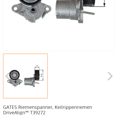
GATES Riemenspanner, Keilrippenriemen
DriveAlign™ T39272