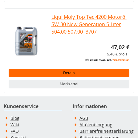
Liqui Moly Top Tec 4200 Motoröl
5W-30 New Generation 5-Liter
504.00 507.00 -3707
47,02 €
9,40 € pro 1 l
inkl. gesetzl. MwSt., zzgl.
Versandkosten
Details
Merkzettel
Kundenservice
Informationen
Blog
AGB
Wiki
Altölentsorgung
FAQ
Barrierefreiheitserklärung
Kontakt
Batterieentsorgung