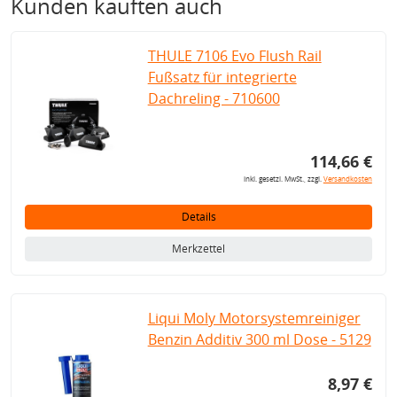
Kunden kauften auch
THULE 7106 Evo Flush Rail
Fußsatz für integrierte
Dachreling - 710600
114,66 €
inkl. gesetzl. MwSt., zzgl.
Versandkosten
Details
Merkzettel
Liqui Moly Motorsystemreiniger
Benzin Additiv 300 ml Dose - 5129
8,97 €