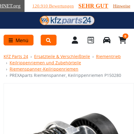
SEHR GUT
HNET
.org
120.910 Bewertungen
Hinweise
0
Menü
KFZ Parts 24
Ersatzteile & Verschleißteile
Riementrieb
Keilrippenriemen und Zubehörteile
Riemenspanner-Keilrippenriemen
PREXAparts Riemenspanner, Keilrippenriemen P150280