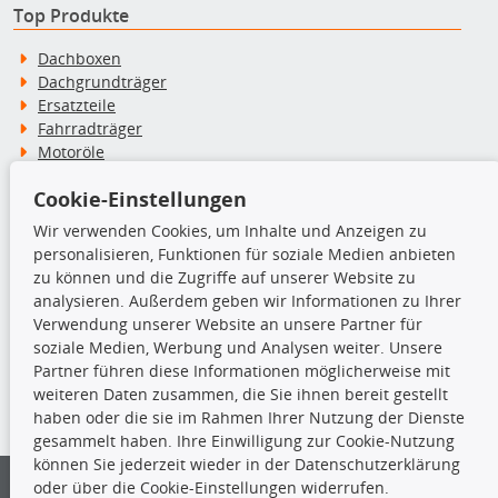
Top Produkte
Dachboxen
Dachgrundträger
Ersatzteile
Fahrradträger
Motoröle
Pflege- & Wartungsmittel
Cookie-Einstellungen
Schneeketten
Wir verwenden Cookies, um Inhalte und Anzeigen zu
personalisieren, Funktionen für soziale Medien anbieten
TecDoc Inside
zu können und die Zugriffe auf unserer Website zu
analysieren. Außerdem geben wir Informationen zu Ihrer
Verwendung unserer Website an unsere Partner für
soziale Medien, Werbung und Analysen weiter. Unsere
Partner führen diese Informationen möglicherweise mit
Die hier angezeigten Daten insbesondere die gesamte Datenbank dürfen
weiteren Daten zusammen, die Sie ihnen bereit gestellt
nicht kopiert werden.
haben oder die sie im Rahmen Ihrer Nutzung der Dienste
gesammelt haben. Ihre Einwilligung zur Cookie-Nutzung
Es ist zu unterlassen, die Daten oder die gesamte Datenbank ohne
können Sie jederzeit wieder in der Datenschutzerklärung
vorherige Zustimmung von TecDoc zu vervielfältigen, zu verbreiten
und/oder diese Handlungen durch Dritte ausführen zu lassen. Ein
oder über die Cookie-Einstellungen widerrufen.