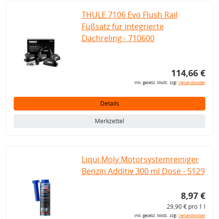
THULE 7106 Evo Flush Rail
Fußsatz für integrierte
Dachreling - 710600
114,66 €
inkl. gesetzl. MwSt., zzgl.
Versandkosten
Details
Merkzettel
Liqui Moly Motorsystemreiniger
Benzin Additiv 300 ml Dose - 5129
8,97 €
29,90 € pro 1 l
inkl. gesetzl. MwSt., zzgl.
Versandkosten