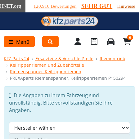
SEHR GUT
HNET
.org
120.910 Bewertungen
Hinweise
0
Menü
KFZ Parts 24
Ersatzteile & Verschleißteile
Riementrieb
Keilrippenriemen und Zubehörteile
Riemenspanner-Keilrippenriemen
PREXAparts Riemenspanner, Keilrippenriemen P150294
Die Angaben zu Ihrem Fahrzeug sind
unvollständig. Bitte vervollständigen Sie Ihre
Angaben.