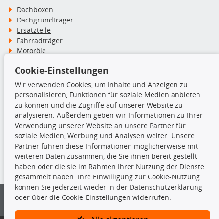
Dachboxen
Dachgrundträger
Ersatzteile
Fahrradträger
Motoröle
Pflege- & Wartungsmittel
Cookie-Einstellungen
Schneeketten
Wir verwenden Cookies, um Inhalte und Anzeigen zu
personalisieren, Funktionen für soziale Medien anbieten
TecDoc Inside
zu können und die Zugriffe auf unserer Website zu
analysieren. Außerdem geben wir Informationen zu Ihrer
Verwendung unserer Website an unsere Partner für
soziale Medien, Werbung und Analysen weiter. Unsere
Partner führen diese Informationen möglicherweise mit
Die hier angezeigten Daten insbesondere die gesamte Datenbank dürfen
weiteren Daten zusammen, die Sie ihnen bereit gestellt
nicht kopiert werden.
haben oder die sie im Rahmen Ihrer Nutzung der Dienste
gesammelt haben. Ihre Einwilligung zur Cookie-Nutzung
Es ist zu unterlassen, die Daten oder die gesamte Datenbank ohne
können Sie jederzeit wieder in der Datenschutzerklärung
vorherige Zustimmung von TecDoc zu vervielfältigen, zu verbreiten
oder über die Cookie-Einstellungen widerrufen.
und/oder diese Handlungen durch Dritte ausführen zu lassen. Ein
Zuwiderhandeln stellt eine Urheberrechtsverletzung dar und wird verfolgt.