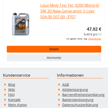
Liqui Moly Top Tec 4200 Motoröl
5W-30 New Generation 5-Liter
504.00 507.00 -3707
47,02 €
9,40 € pro 1 l
inkl. gesetzl. MwSt., zzgl.
Versandkosten
Details
Merkzettel
Kundenservice
Informationen
Blog
AGB
Wiki
Altölentsorgung
FAQ
Barrierefreiheitserklärung
Kontakt
Batterieentsorgung
Mein Konto
Datenschutzerklärung