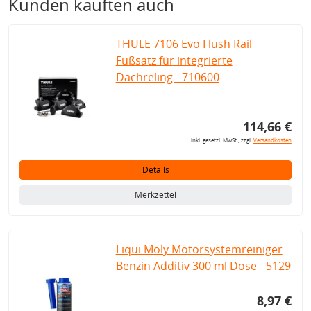
Kunden kauften auch
THULE 7106 Evo Flush Rail
Fußsatz für integrierte
Dachreling - 710600
114,66 €
inkl. gesetzl. MwSt., zzgl.
Versandkosten
Details
Merkzettel
Liqui Moly Motorsystemreiniger
Benzin Additiv 300 ml Dose - 5129
8,97 €