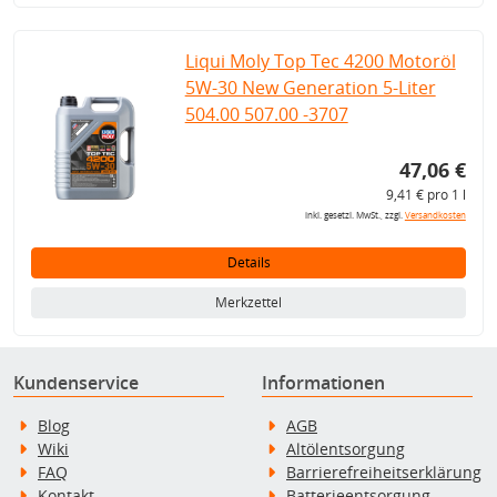
Liqui Moly Top Tec 4200 Motoröl
5W-30 New Generation 5-Liter
504.00 507.00 -3707
47,06 €
9,41 € pro 1 l
inkl. gesetzl. MwSt., zzgl.
Versandkosten
Details
Merkzettel
Kundenservice
Informationen
Blog
AGB
Wiki
Altölentsorgung
FAQ
Barrierefreiheitserklärung
Kontakt
Batterieentsorgung