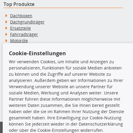
Top Produkte
Dachboxen
Dachgrundträger
Ersatzteile
Fahrradträger
Motoröle
Pflege- & Wartungsmittel
Cookie-Einstellungen
Schneeketten
Wir verwenden Cookies, um Inhalte und Anzeigen zu
personalisieren, Funktionen für soziale Medien anbieten
TecDoc Inside
zu können und die Zugriffe auf unserer Website zu
analysieren. Außerdem geben wir Informationen zu Ihrer
Verwendung unserer Website an unsere Partner für
soziale Medien, Werbung und Analysen weiter. Unsere
Partner führen diese Informationen möglicherweise mit
Die hier angezeigten Daten insbesondere die gesamte Datenbank dürfen
weiteren Daten zusammen, die Sie ihnen bereit gestellt
nicht kopiert werden.
haben oder die sie im Rahmen Ihrer Nutzung der Dienste
gesammelt haben. Ihre Einwilligung zur Cookie-Nutzung
Es ist zu unterlassen, die Daten oder die gesamte Datenbank ohne
können Sie jederzeit wieder in der Datenschutzerklärung
vorherige Zustimmung von TecDoc zu vervielfältigen, zu verbreiten
und/oder diese Handlungen durch Dritte ausführen zu lassen. Ein
oder über die Cookie-Einstellungen widerrufen.