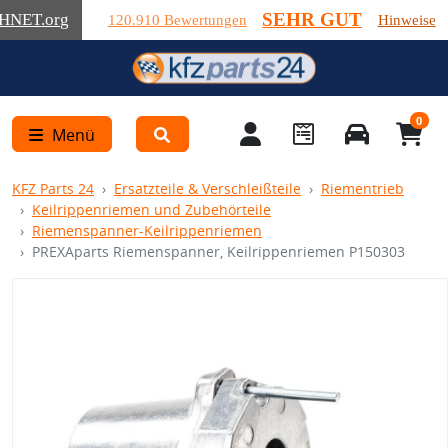
SEHR GUT
HNET
.org
120.910 Bewertungen
Hinweise
0
Menü
KFZ Parts 24
Ersatzteile & Verschleißteile
Riementrieb
Keilrippenriemen und Zubehörteile
Riemenspanner-Keilrippenriemen
PREXAparts Riemenspanner, Keilrippenriemen P150303