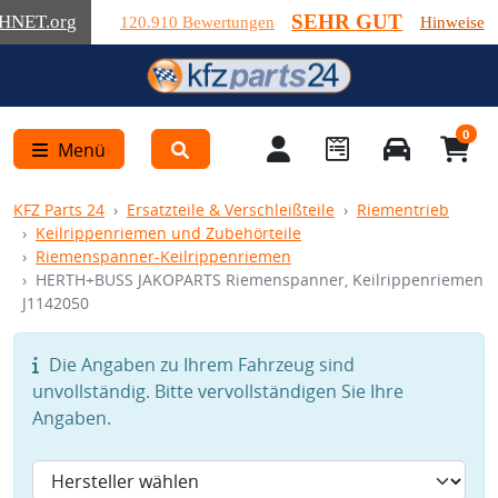
SEHR GUT
HNET
.org
120.910 Bewertungen
Hinweise
0
Menü
KFZ Parts 24
Ersatzteile & Verschleißteile
Riementrieb
Keilrippenriemen und Zubehörteile
Riemenspanner-Keilrippenriemen
HERTH+BUSS JAKOPARTS Riemenspanner, Keilrippenriemen
J1142050
Die Angaben zu Ihrem Fahrzeug sind
unvollständig. Bitte vervollständigen Sie Ihre
Angaben.