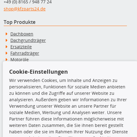
+49 (0) 8165 / 948 77 24
shop@kfzparts24.de
Top Produkte
Dachboxen
Dachgrundträger
Ersatzteile
Fahrradträger
Motoröle
Pflege- & Wartungsmittel
Cookie-Einstellungen
Schneeketten
Wir verwenden Cookies, um Inhalte und Anzeigen zu
personalisieren, Funktionen für soziale Medien anbieten
TecDoc Inside
zu können und die Zugriffe auf unserer Website zu
analysieren. Außerdem geben wir Informationen zu Ihrer
Verwendung unserer Website an unsere Partner für
soziale Medien, Werbung und Analysen weiter. Unsere
Partner führen diese Informationen möglicherweise mit
Die hier angezeigten Daten insbesondere die gesamte Datenbank dürfen
weiteren Daten zusammen, die Sie ihnen bereit gestellt
nicht kopiert werden.
haben oder die sie im Rahmen Ihrer Nutzung der Dienste