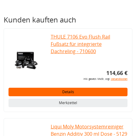
Kunden kauften auch
THULE 7106 Evo Flush Rail
Fußsatz für integrierte
Dachreling - 710600
114,66 €
inkl. gesetzl. MwSt., zzgl.
Versandkosten
Details
Merkzettel
Liqui Moly Motorsystemreiniger
Benzin Additiv 300 ml Dose - 5129