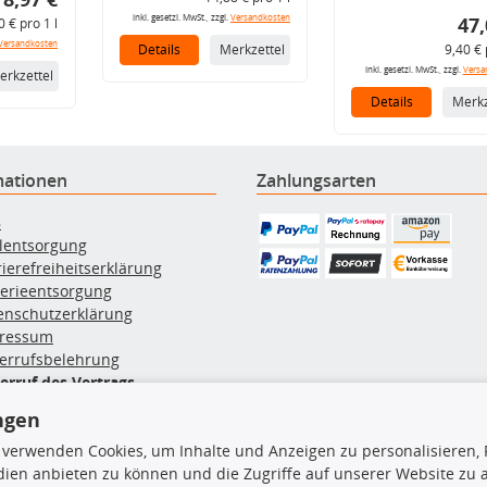
inkl. gesetzl. MwSt., zzgl.
Versandkosten
47,
0 € pro 1 l
Versandkosten
Details
Merkzettel
9,40 € 
inkl. gesetzl. MwSt., zzgl.
Versa
erkzettel
Details
Merkz
mationen
Zahlungsarten
B
ölentsorgung
rierefreiheitserklärung
terieentsorgung
enschutzerklärung
ressum
errufsbelehrung
erruf des Vertrags
lung & Versand
ngen
 verwenden Cookies, um Inhalte und Anzeigen zu personalisieren, 
rodukte
TecDoc Inside
ien anbieten zu können und die Zugriffe auf unserer Website zu