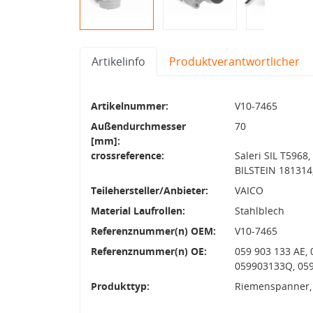
Artikelinfo
Produktverantwortlicher
Artikelnummer:
V10-7465
Außendurchmesser
70
[mm]:
crossreference:
Saleri SIL T5968
BILSTEIN 181314
Teilehersteller/Anbieter:
VAICO
Material Laufrollen:
Stahlblech
Referenznummer(n) OEM:
V10-7465
Referenznummer(n) OE:
059 903 133 AE,
059903133Q, 05
Produkttyp:
Riemenspanner,