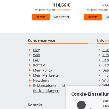
114,66 €
29,9
inkl. gesetzl. MwSt., zzgl.
Versandkosten
inkl. gesetzl. MwSt., zzgl.
Details
Merkzettel
Details
M
Kundenservice
Infor
Blog
AG
Wiki
Alt
FAQ
Bar
Kontakt
Bat
Mein Konto
Dat
Mein Merkzettel
Imp
Newsletter
Wid
Reklamationen und
Wid
Rücksendungen
Zah
Cookie-Einstellu
Wir
Kontakt
Top P
Med