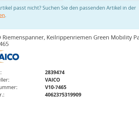
rtikel passt nicht? Suchen Sie den passenden Artikel in der
en
.
 Riemenspanner, Keilrippenriemen Green Mobility Pa
465
:
2839474
ller:
VAICO
nummer:
V10-7465
.:
4062375319909