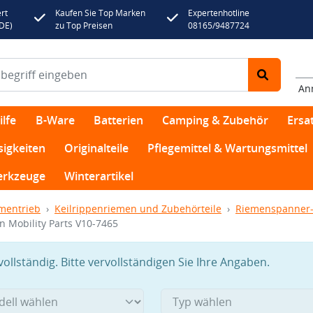
rt
Kaufen Sie Top Marken
Expertenhotline
(DE)
zu Top Preisen
08165/9487724
An
lfe
B-Ware
Batterien
Camping & Zubehör
Ersat
sigkeiten
Originalteile
Pflegemittel & Wartungsmittel
rkzeuge
Winterartikel
mentrieb
Keilrippenriemen und Zubehörteile
Riemenspanner-
 Mobility Parts V10-7465
llständig. Bitte vervollständigen Sie Ihre Angaben.