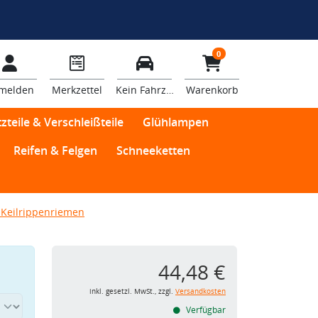
0
melden
Merkzettel
Kein Fahrzeug
Warenkorb
zteile & Verschleißteile
Glühlampen
Reifen & Felgen
Schneeketten
Keilrippenriemen
44,48 €
inkl. gesetzl. MwSt., zzgl.
Versandkosten
Verfügbar