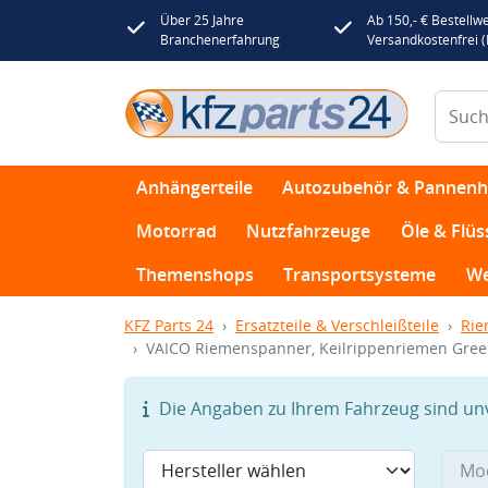
Über 25 Jahre
Ab 150,- € Bestellwe
Branchenerfahrung
Versandkostenfrei 
Anhängerteile
Autozubehör & Pannenhi
Motorrad
Nutzfahrzeuge
Öle & Flüs
Themenshops
Transportsysteme
We
KFZ Parts 24
Ersatzteile & Verschleißteile
Rie
VAICO Riemenspanner, Keilrippenriemen Green
Die Angaben zu Ihrem Fahrzeug sind unvo