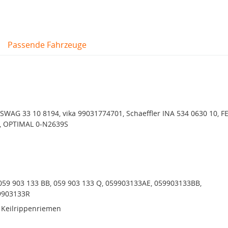
Passende Fahrzeuge
, SWAG 33 10 8194, vika 99031774701, Schaeffler INA 534 0630 10, F
, OPTIMAL 0-N2639S
 059 903 133 BB, 059 903 133 Q, 059903133AE, 059903133BB,
9903133R
 Keilrippenriemen