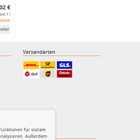
02 €
pro 1 l
ndkosten
ettel
Versandarten
Funktionen für soziale
 analysieren. Außerdem