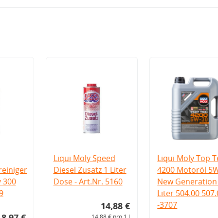
Liqui Moly Speed
Liqui Moly Top T
einiger
Diesel Zusatz 1 Liter
4200 Motoröl 5
v 300
Dose - Art.Nr. 5160
New Generation 
9
Liter 504.00 507
-3707
14,88 €
8,97 €
14,88 € pro 1 l