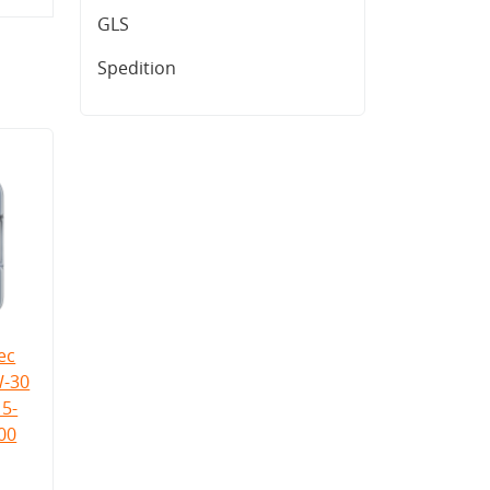
GLS
Spedition
ec
W-30
5-
.00