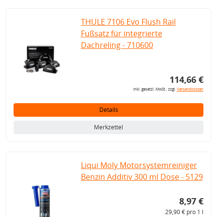
THULE 7106 Evo Flush Rail
Fußsatz für integrierte
Dachreling - 710600
114,66 €
inkl. gesetzl. MwSt., zzgl.
Versandkosten
Details
Merkzettel
Liqui Moly Motorsystemreiniger
Benzin Additiv 300 ml Dose - 5129
8,97 €
29,90 € pro 1 l