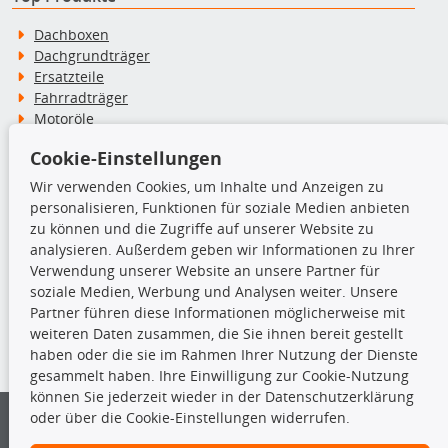
Dachboxen
Dachgrundträger
Ersatzteile
Fahrradträger
Motoröle
Pflege- & Wartungsmittel
Cookie-Einstellungen
Schneeketten
Wir verwenden Cookies, um Inhalte und Anzeigen zu
personalisieren, Funktionen für soziale Medien anbieten
TecDoc Inside
zu können und die Zugriffe auf unserer Website zu
analysieren. Außerdem geben wir Informationen zu Ihrer
Verwendung unserer Website an unsere Partner für
soziale Medien, Werbung und Analysen weiter. Unsere
Partner führen diese Informationen möglicherweise mit
Die hier angezeigten Daten insbesondere die gesamte Datenbank dürfen
weiteren Daten zusammen, die Sie ihnen bereit gestellt
nicht kopiert werden.
haben oder die sie im Rahmen Ihrer Nutzung der Dienste
gesammelt haben. Ihre Einwilligung zur Cookie-Nutzung
Es ist zu unterlassen, die Daten oder die gesamte Datenbank ohne
können Sie jederzeit wieder in der Datenschutzerklärung
vorherige Zustimmung von TecDoc zu vervielfältigen, zu verbreiten
oder über die Cookie-Einstellungen widerrufen.
und/oder diese Handlungen durch Dritte ausführen zu lassen. Ein
Zuwiderhandeln stellt eine Urheberrechtsverletzung dar und wird verfolgt.