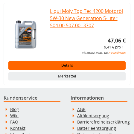
Liqui Moly Top Tec 4200 Motoröl
5W-30 New Generation 5-Liter
504.00 507.00 -3707
47,06 €
9,41 € pro 1 l
inkl. gesetzl. MwSt., zzgl.
Versandkosten
Details
Merkzettel
Kundenservice
Informationen
Blog
AGB
Wiki
Altölentsorgung
FAQ
Barrierefreiheitserklärung
Kontakt
Batterieentsorgung