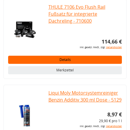
THULE 7106 Evo Flush Rail
Fußsatz für integrierte
Dachreling - 710600
114,66 €
inkl. gesetzl. MwSt., zzgl.
Versandkosten
Details
Merkzettel
Liqui Moly Motorsystemreiniger
Benzin Additiv 300 ml Dose - 5129
8,97 €
29,90 € pro 1 l
inkl. gesetzl. MwSt., zzgl.
Versandkosten