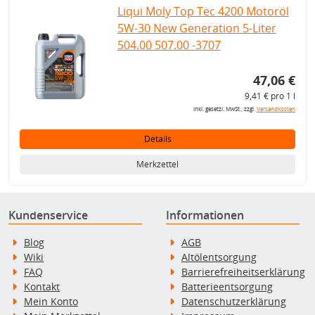
Liqui Moly Top Tec 4200 Motoröl
5W-30 New Generation 5-Liter
504.00 507.00 -3707
47,06 €
9,41 € pro 1 l
inkl. gesetzl. MwSt., zzgl.
Versandkosten
Details
Merkzettel
Kundenservice
Informationen
Blog
AGB
Wiki
Altölentsorgung
FAQ
Barrierefreiheitserklärung
Kontakt
Batterieentsorgung
Mein Konto
Datenschutzerklärung