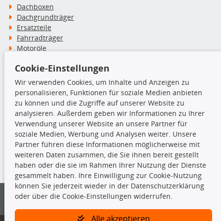
Dachboxen
Dachgrundträger
Ersatzteile
Fahrradträger
Motoröle
Pflege- & Wartungsmittel
Cookie-Einstellungen
Schneeketten
Wir verwenden Cookies, um Inhalte und Anzeigen zu
personalisieren, Funktionen für soziale Medien anbieten
TecDoc Inside
zu können und die Zugriffe auf unserer Website zu
analysieren. Außerdem geben wir Informationen zu Ihrer
Verwendung unserer Website an unsere Partner für
soziale Medien, Werbung und Analysen weiter. Unsere
Partner führen diese Informationen möglicherweise mit
Die hier angezeigten Daten insbesondere die gesamte Datenbank dürfen
weiteren Daten zusammen, die Sie ihnen bereit gestellt
nicht kopiert werden.
haben oder die sie im Rahmen Ihrer Nutzung der Dienste
gesammelt haben. Ihre Einwilligung zur Cookie-Nutzung
Es ist zu unterlassen, die Daten oder die gesamte Datenbank ohne
können Sie jederzeit wieder in der Datenschutzerklärung
vorherige Zustimmung von TecDoc zu vervielfältigen, zu verbreiten
oder über die Cookie-Einstellungen widerrufen.
und/oder diese Handlungen durch Dritte ausführen zu lassen. Ein
Zuwiderhandeln stellt eine Urheberrechtsverletzung dar und wird verfolgt.
Alle akzeptieren