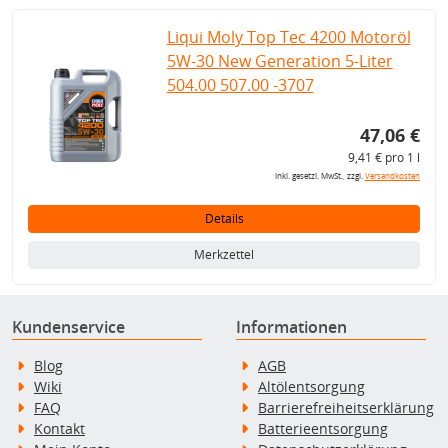
Liqui Moly Top Tec 4200 Motoröl
5W-30 New Generation 5-Liter
504.00 507.00 -3707
47,06 €
9,41 € pro 1 l
inkl. gesetzl. MwSt., zzgl.
Versandkosten
Details
Merkzettel
Kundenservice
Informationen
Blog
AGB
Wiki
Altölentsorgung
FAQ
Barrierefreiheitserklärung
Kontakt
Batterieentsorgung