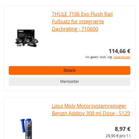
THULE 7106 Evo Flush Rail
Fußsatz für integrierte
Dachreling - 710600
114,66 €
inkl. gesetzl. MwSt., zzgl.
Versandkosten
Details
Merkzettel
Liqui Moly Motorsystemreiniger
Benzin Additiv 300 ml Dose - 5129
8,97 €
29,90 € pro 1 l