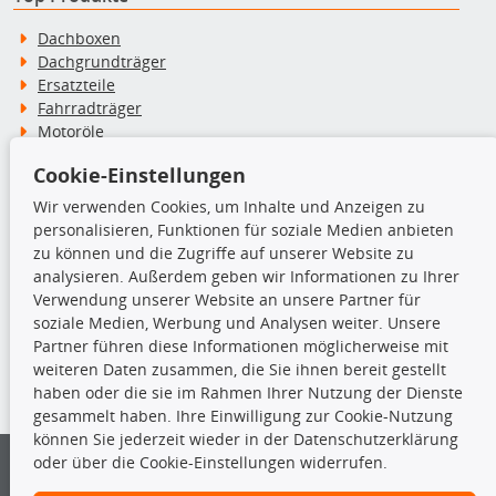
Dachboxen
Dachgrundträger
Ersatzteile
Fahrradträger
Motoröle
Pflege- & Wartungsmittel
Cookie-Einstellungen
Schneeketten
Wir verwenden Cookies, um Inhalte und Anzeigen zu
personalisieren, Funktionen für soziale Medien anbieten
TecDoc Inside
zu können und die Zugriffe auf unserer Website zu
analysieren. Außerdem geben wir Informationen zu Ihrer
Verwendung unserer Website an unsere Partner für
soziale Medien, Werbung und Analysen weiter. Unsere
Partner führen diese Informationen möglicherweise mit
Die hier angezeigten Daten insbesondere die gesamte Datenbank dürfen
weiteren Daten zusammen, die Sie ihnen bereit gestellt
nicht kopiert werden.
haben oder die sie im Rahmen Ihrer Nutzung der Dienste
gesammelt haben. Ihre Einwilligung zur Cookie-Nutzung
Es ist zu unterlassen, die Daten oder die gesamte Datenbank ohne
können Sie jederzeit wieder in der Datenschutzerklärung
vorherige Zustimmung von TecDoc zu vervielfältigen, zu verbreiten
oder über die Cookie-Einstellungen widerrufen.
und/oder diese Handlungen durch Dritte ausführen zu lassen. Ein
Zuwiderhandeln stellt eine Urheberrechtsverletzung dar und wird verfolgt.