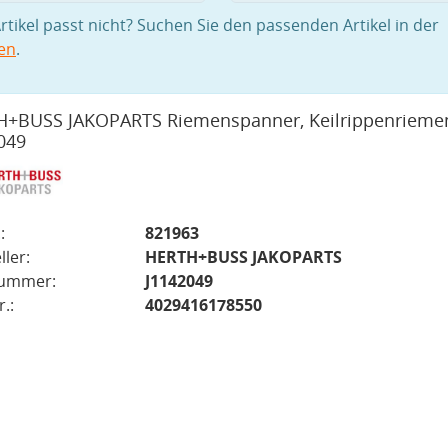
rtikel passt nicht? Suchen Sie den passenden Artikel in der
en
.
+BUSS JAKOPARTS Riemenspanner, Keilrippenrieme
049
:
821963
ller:
HERTH+BUSS JAKOPARTS
nummer:
J1142049
.:
4029416178550