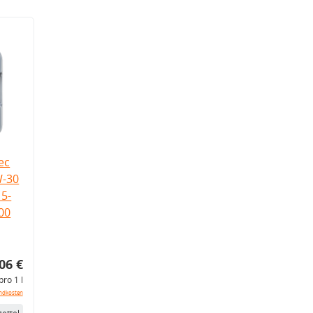
ec
W-30
5-
.00
06 €
pro 1 l
ndkosten