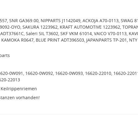
7557, SNR GA369.00, NIPPARTS J1142049, ACKOJA A70-0113, SWAG 8
R9092-OYO, SAKURA 1223962, KRAFT AUTOMOTIVE 1223962, TOPRA
 ADT37661C, Saleri SIL T3602, SKF VKM 61014, VAICO V70-0113, KAV
, KAMOKA R0647, BLUE PRINT ADT396503, JAPANPARTS TP-201, NTY
parts
620-0W091, 16620-0W092, 16620-0W093, 16620-22010, 16620-2201
620-22013
 Keilrippenriemen
stanzen vorhanden!