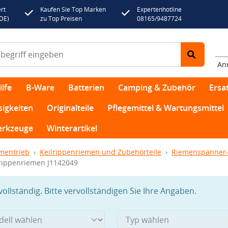
rt
Kaufen Sie Top Marken
Expertenhotline
(DE)
zu Top Preisen
08165/9487724
An
lfe
B-Ware
Batterien
Camping & Zubehör
Ersat
sigkeiten
Originalteile
Pflegemittel & Wartungsmittel
rkzeuge
Winterartikel
mentrieb
Keilrippenriemen und Zubehörteile
Riemenspanner-
ippenriemen J1142049
llständig. Bitte vervollständigen Sie Ihre Angaben.