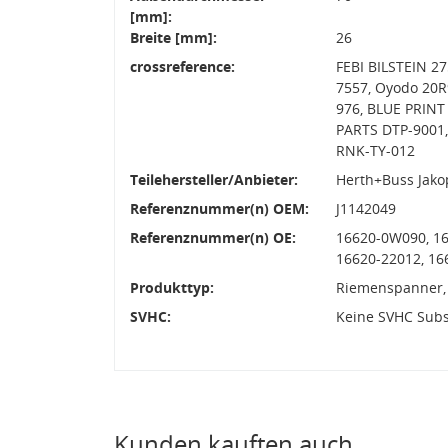
[mm]:
Breite [mm]:
26
crossreference:
FEBI BILSTEIN 2
7557, Oyodo 20
976, BLUE PRINT
PARTS DTP-9001
RNK-TY-012
Teilehersteller/Anbieter:
Herth+Buss Jako
Referenznummer(n) OEM:
J1142049
Referenznummer(n) OE:
16620-0W090, 16
16620-22012, 16
Produkttyp:
Riemenspanner,
SVHC:
Keine SVHC Sub
Kunden kauften auch