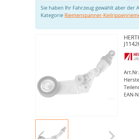
Sie haben Ihr Fahrzeug gewählt aber der A
Kategorie
Riemenspanner-Keilrippenriem
HERTH
J1142
Art.Nr.
Herste
Teile
EAN-Nr