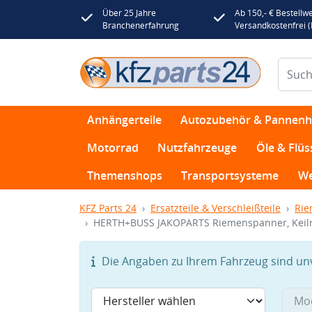
Über 25 Jahre
Ab 150,- € Bestellwe
Branchenerfahrung
Versandkostenfrei 
Anhängerteile
Autozubehör & Pannenhi
Motorrad
Nutzfahrzeuge
Öle & Flüs
Themenshops
Transportsysteme
We
KFZ Parts 24
Ersatzteile & Verschleißteile
Rie
HERTH+BUSS JAKOPARTS Riemenspanner, Keilr
Die Angaben zu Ihrem Fahrzeug sind unvo