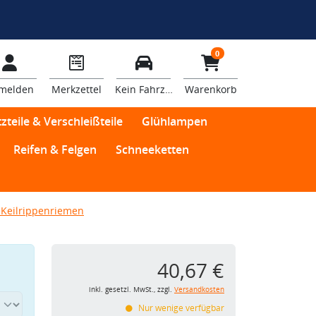
0
melden
Merkzettel
Kein Fahrzeug
Warenkorb
zteile & Verschleißteile
Glühlampen
Reifen & Felgen
Schneeketten
Keilrippenriemen
40,67 €
inkl. gesetzl. MwSt., zzgl.
Versandkosten
Nur wenige verfügbar