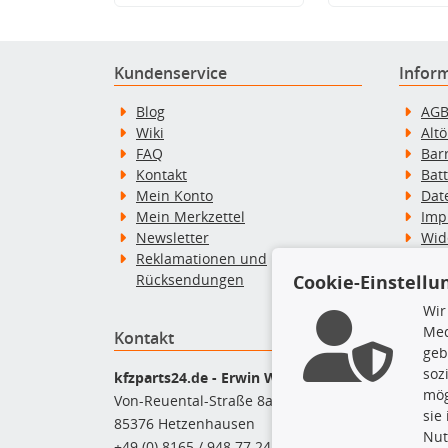
Kundenservice
Infor
Blog
AG
Wiki
Alt
FAQ
Bar
Kontakt
Bat
Mein Konto
Dat
Mein Merkzettel
Imp
Newsletter
Wid
Reklamationen und
Wid
Rücksendungen
Zah
Cookie-Einstellu
Wir
Med
Kontakt
Top P
geb
soz
Dac
kfzparts24.de - Erwin Weber GmbH
mög
Dac
Von-Reuental-Straße 8a
sie
Ersa
85376 Hetzenhausen
Nut
Fah
+49 (0) 8165 / 948 77 24