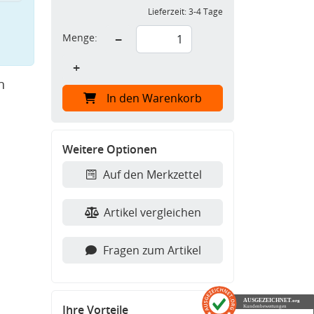
Lieferzeit:
3-4 Tage
Menge:
−
+
n
In den Warenkorb
Weitere Optionen
Auf den Merkzettel
Artikel vergleichen
Fragen zum Artikel
AUSGEZEICHNET
.org
Ihre Vorteile
Kundenbewertungen