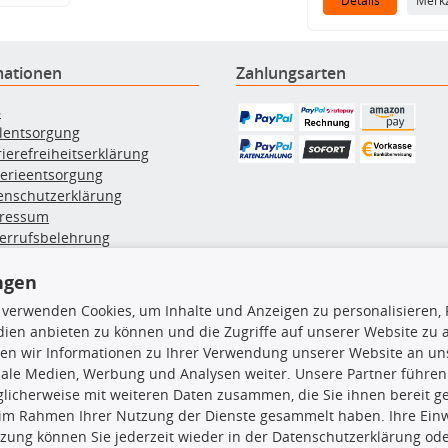
Details
Merkz
mationen
Zahlungsarten
B
ölentsorgung
rierefreiheitserklärung
terieentsorgung
enschutzerklärung
ressum
errufsbelehrung
erruf des Vertrags
lung & Versand
ngen
 verwenden Cookies, um Inhalte und Anzeigen zu personalisieren, 
ien anbieten zu können und die Zugriffe auf unserer Website zu
rodukte
TecDoc Inside
en wir Informationen zu Ihrer Verwendung unserer Website an uns
iale Medien, Werbung und Analysen weiter. Unsere Partner führen
hboxen
licherweise mit weiteren Daten zusammen, die Sie ihnen bereit ge
hgrundträger
 im Rahmen Ihrer Nutzung der Dienste gesammelt haben. Ihre Einwi
tzteile
zung können Sie jederzeit wieder in der Datenschutzerklärung ode
rradträger