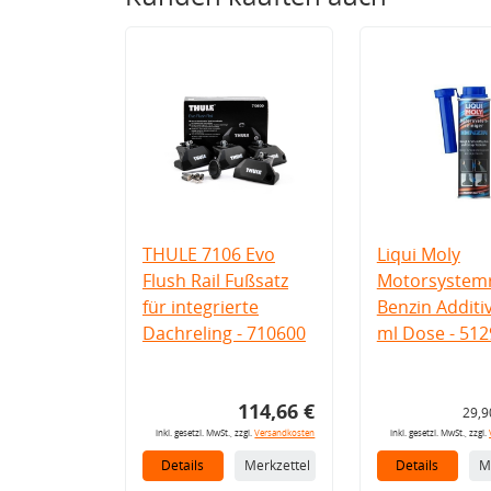
THULE 7106 Evo
Liqui Moly
Flush Rail Fußsatz
Motorsystemr
für integrierte
Benzin Additi
Dachreling - 710600
ml Dose - 512
114,66 €
29,9
inkl. gesetzl. MwSt., zzgl.
Versandkosten
inkl. gesetzl. MwSt., zzgl.
Details
Merkzettel
Details
M