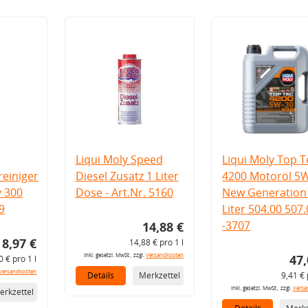
Liqui Moly Speed
Liqui Moly Top T
einiger
Diesel Zusatz 1 Liter
4200 Motoröl 5
v 300
Dose - Art.Nr. 5160
New Generation 
9
Liter 504.00 507
-3707
14,88 €
8,97 €
14,88 € pro 1 l
inkl. gesetzl. MwSt., zzgl.
Versandkosten
47,
0 € pro 1 l
Versandkosten
Details
Merkzettel
9,41 € 
inkl. gesetzl. MwSt., zzgl.
Versa
erkzettel