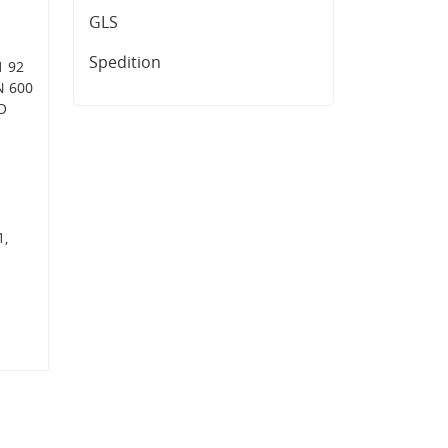
GLS
Spedition
1 92
N 600
O
1,