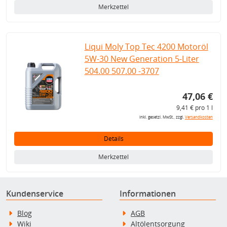
Merkzettel
Liqui Moly Top Tec 4200 Motoröl
5W-30 New Generation 5-Liter
504.00 507.00 -3707
47,06 €
9,41 € pro 1 l
inkl. gesetzl. MwSt., zzgl.
Versandkosten
Details
Merkzettel
Kundenservice
Informationen
Blog
AGB
Wiki
Altölentsorgung