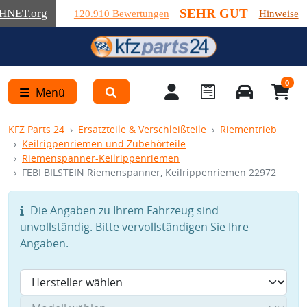
SEHR GUT
HNET
.org
120.910 Bewertungen
Hinweise
0
Menü
KFZ Parts 24
Ersatzteile & Verschleißteile
Riementrieb
Keilrippenriemen und Zubehörteile
Riemenspanner-Keilrippenriemen
FEBI BILSTEIN Riemenspanner, Keilrippenriemen 22972
Die Angaben zu Ihrem Fahrzeug sind
unvollständig. Bitte vervollständigen Sie Ihre
Angaben.