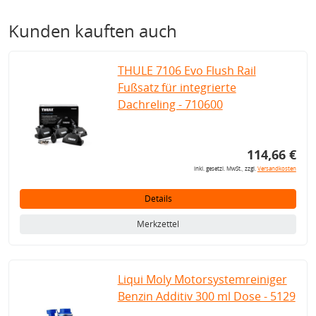
Kunden kauften auch
THULE 7106 Evo Flush Rail
Fußsatz für integrierte
Dachreling - 710600
114,66 €
inkl. gesetzl. MwSt., zzgl.
Versandkosten
Details
Merkzettel
Liqui Moly Motorsystemreiniger
Benzin Additiv 300 ml Dose - 5129