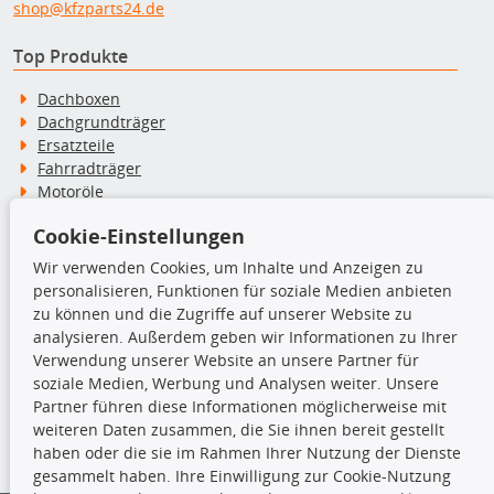
shop@kfzparts24.de
Top Produkte
Dachboxen
Dachgrundträger
Ersatzteile
Fahrradträger
Motoröle
Pflege- & Wartungsmittel
Cookie-Einstellungen
Schneeketten
Wir verwenden Cookies, um Inhalte und Anzeigen zu
personalisieren, Funktionen für soziale Medien anbieten
TecDoc Inside
zu können und die Zugriffe auf unserer Website zu
analysieren. Außerdem geben wir Informationen zu Ihrer
Verwendung unserer Website an unsere Partner für
soziale Medien, Werbung und Analysen weiter. Unsere
Partner führen diese Informationen möglicherweise mit
Die hier angezeigten Daten insbesondere die gesamte Datenbank dürfen
weiteren Daten zusammen, die Sie ihnen bereit gestellt
nicht kopiert werden.
haben oder die sie im Rahmen Ihrer Nutzung der Dienste
gesammelt haben. Ihre Einwilligung zur Cookie-Nutzung
Es ist zu unterlassen, die Daten oder die gesamte Datenbank ohne