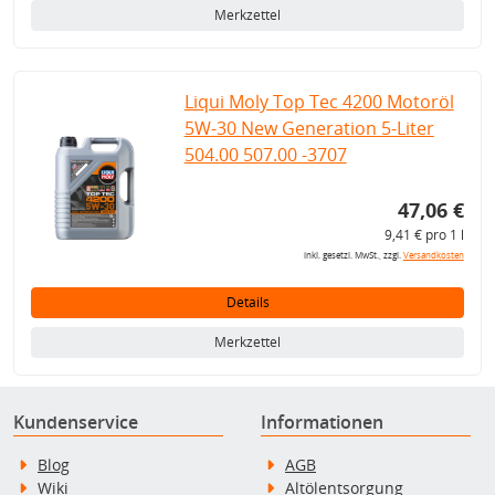
Merkzettel
Liqui Moly Top Tec 4200 Motoröl
5W-30 New Generation 5-Liter
504.00 507.00 -3707
47,06 €
9,41 € pro 1 l
inkl. gesetzl. MwSt., zzgl.
Versandkosten
Details
Merkzettel
Kundenservice
Informationen
Blog
AGB
Wiki
Altölentsorgung