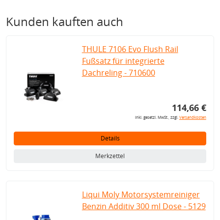
Kunden kauften auch
THULE 7106 Evo Flush Rail
Fußsatz für integrierte
Dachreling - 710600
114,66 €
inkl. gesetzl. MwSt., zzgl.
Versandkosten
Details
Merkzettel
Liqui Moly Motorsystemreiniger
Benzin Additiv 300 ml Dose - 5129