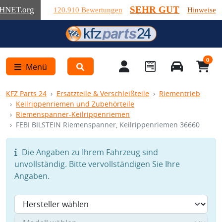
SEHR GUT
HNET
.org
120.910 Bewertungen
Hinweise
0
Menü
KFZ Parts 24
Ersatzteile & Verschleißteile
Riementrieb
Keilrippenriemen und Zubehörteile
Riemenspanner-Keilrippenriemen
FEBI BILSTEIN Riemenspanner, Keilrippenriemen 36660
Die Angaben zu Ihrem Fahrzeug sind
unvollständig. Bitte vervollständigen Sie Ihre
Angaben.