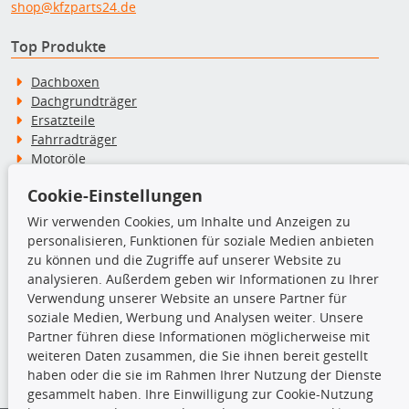
shop@kfzparts24.de
Top Produkte
Dachboxen
Dachgrundträger
Ersatzteile
Fahrradträger
Motoröle
Pflege- & Wartungsmittel
Cookie-Einstellungen
Schneeketten
Wir verwenden Cookies, um Inhalte und Anzeigen zu
personalisieren, Funktionen für soziale Medien anbieten
TecDoc Inside
zu können und die Zugriffe auf unserer Website zu
analysieren. Außerdem geben wir Informationen zu Ihrer
Verwendung unserer Website an unsere Partner für
soziale Medien, Werbung und Analysen weiter. Unsere
Partner führen diese Informationen möglicherweise mit
Die hier angezeigten Daten insbesondere die gesamte Datenbank dürfen
weiteren Daten zusammen, die Sie ihnen bereit gestellt
nicht kopiert werden.
haben oder die sie im Rahmen Ihrer Nutzung der Dienste
gesammelt haben. Ihre Einwilligung zur Cookie-Nutzung
Es ist zu unterlassen, die Daten oder die gesamte Datenbank ohne