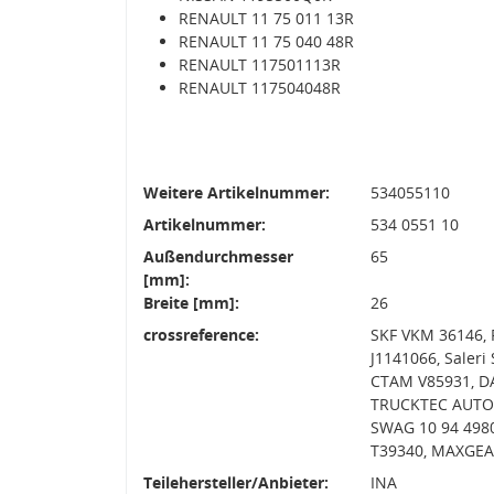
RENAULT 11 75 011 13R
RENAULT 11 75 040 48R
RENAULT 117501113R
RENAULT 117504048R
Weitere Artikelnummer:
534055110
Artikelnummer:
534 0551 10
Außendurchmesser
65
[mm]:
Breite [mm]:
26
crossreference:
SKF VKM 36146, 
J1141066, Saler
CTAM V85931, D
TRUCKTEC AUTOM
SWAG 10 94 4980
T39340, MAXGEAR
Teilehersteller/Anbieter:
INA