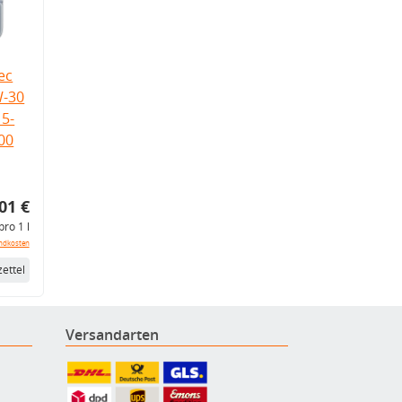
ec
W-30
5-
.00
01 €
pro 1 l
ndkosten
ettel
Versandarten