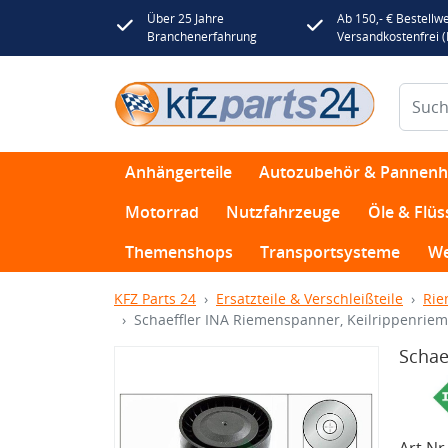
Über 25 Jahre
Ab 150,- € Bestellwe
Branchenerfahrung
Versandkostenfrei 
Anhängerteile
Autozubehör & Pannenhi
Motorrad
Nutzfahrzeuge
Öle & Flüs
Themenshops
Transportsysteme
We
KFZ Parts 24
Ersatzteile & Verschleißteile
Rie
Schaeffler INA Riemenspanner, Keilrippenrie
Schae