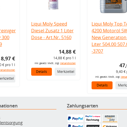
Liqui Moly Speed
Liqui Moly Top T
einiger
Diesel Zusatz 1 Liter
4200 Motoröl 5
v 300
Dose - Art.Nr. 5160
New Generation 
9
Liter 504.00 507
-3707
14,88 €
8,97 €
14,88 € pro 1 l
inkl. gesetzl. MwSt., zzgl.
Versandkosten
47,
0 € pro 1 l
Versandkosten
Details
Merkzettel
9,40 € 
inkl. gesetzl. MwSt., zzgl.
Versa
erkzettel
Details
Merkz
mationen
Zahlungsarten
B
ölentsorgung