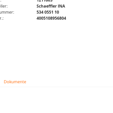
:
1211603
ller:
Schaeffler INA
nummer:
534 0551 10
.:
4005108956804
Dokumente