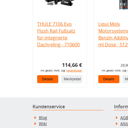
THULE 7106 Evo
Liqui Moly
Flush Rail Fußsatz
Motorsystemr
für integrierte
Benzin Additi
Dachreling - 710600
ml Dose - 512
114,66 €
29,9
inkl. gesetzl. MwSt., zzgl.
Versandkosten
inkl. gesetzl. MwSt., zzgl.
Details
Merkzettel
Details
M
Kundenservice
Infor
Blog
AG
Wiki
Alt