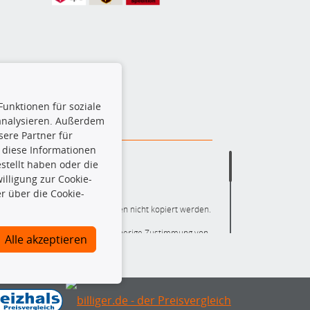
Funktionen für soziale
 analysieren. Außerdem
ere Partner für
 diese Informationen
stellt haben oder die
lligung zur Cookie-
r über die Cookie-
ere die gesamte Datenbank dürfen nicht kopiert werden.
r die gesamte Datenbank ohne vorherige Zustimmung von
Alle akzeptieren
ten und/oder diese Handlungen durch Dritte ausführen zu
 Urheberrechtsverletzung dar und wird verfolgt.
nlineshop identifizierte Ersatzteil auch tatsächlich dem