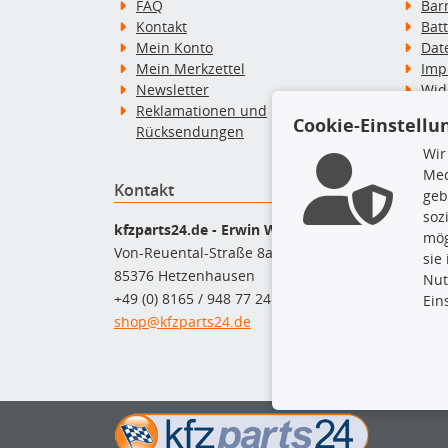
FAQ
Bar
Kontakt
Bat
Mein Konto
Dat
Mein Merkzettel
Imp
Newsletter
Wid
Reklamationen und
Wid
Cookie-Einstellu
Rücksendungen
Zah
Wir
Med
Kontakt
Top P
geb
soz
Dac
kfzparts24.de - Erwin Weber GmbH
mög
Dac
Von-Reuental-Straße 8a
sie
Ersa
85376 Hetzenhausen
Nut
Fah
+49 (0) 8165 / 948 77 24
Ein
Mot
shop@kfzparts24.de
Pfl
Sch