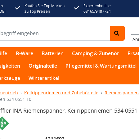
rt
Kaufen Sie Top Marken
Expertenhotline
(DE)
zu Top Preisen
08165/9487724
An
lfe
B-Ware
Batterien
Camping & Zubehör
Ersat
sigkeiten
Originalteile
Pflegemittel & Wartungsmittel
rkzeuge
Winterartikel
mentrieb
Keilrippenriemen und Zubehörteile
Riemenspanner-
men 534 0551 10
ffler INA Riemenspanner, Keilrippenriemen 534 0551