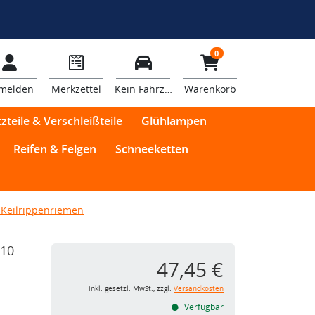
0
melden
Merkzettel
Kein Fahrzeug
Warenkorb
zteile & Verschleißteile
Glühlampen
Reifen & Felgen
Schneeketten
Keilrippenriemen
 10
47,45 €
inkl. gesetzl. MwSt., zzgl.
Versandkosten
Verfügbar