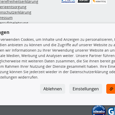
rierefreiheitserklärung
terieentsorgung
enschutzerklärung
ressum
errufsbelehrung
erruf des Vertrags
ngen
lung & Versand
 verwenden Cookies, um Inhalte und Anzeigen zu personalisieren, 
ien anbieten zu können und die Zugriffe auf unserer Website zu
rodukte
TecDoc Inside
en wir Informationen zu Ihrer Verwendung unserer Website an uns
iale Medien, Werbung und Analysen weiter. Unsere Partner führen
hboxen
licherweise mit weiteren Daten zusammen, die Sie ihnen bereit ge
hgrundträger
 im Rahmen Ihrer Nutzung der Dienste gesammelt haben. Ihre Einwi
tzteile
zung können Sie jederzeit wieder in der Datenschutzerklärung ode
rradträger
stellungen widerrufen.
Die hier angezeigten Daten insbesond
oröle
ege- & Wartungsmittel
Es ist zu unterlassen, die Daten ode
Ablehnen
Einstellungen
neeketten
TecDoc zu vervielfältigen, zu verbrei
lassen. Ein Zuwiderhandeln stellt eine
Bitte prüfen Sie, ob das über unseren O
gesuchten Ersatzteil entspricht.