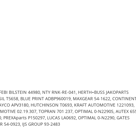
FEBI BILSTEIN 44980, NTY RNK-RE-041, HERTH+BUSS JAKOPARTS
i SIL T5658, BLUE PRINT ADBP960019, MAXGEAR 54-1622, CONTINEN
AYCO APV3180, HUTCHINSON T0693, KRAFT AUTOMOTIVE 1221093,
OTIVE 02.19.307, TOPRAN 701 237, OPTIMAL 0-N2290S, AUTEX 65
, PREXAparts P150297, LUCAS LA0692, OPTIMAL 0-N2290, GATES
 54-0923, IJS GROUP 93-2483