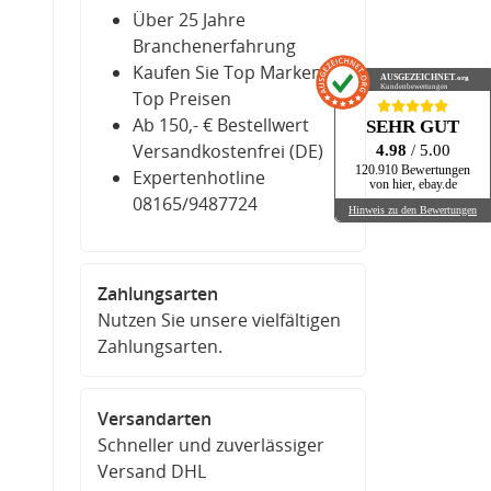
Über 25 Jahre
Branchenerfahrung
Kaufen Sie Top Marken zu
AUSGEZEICHNET
.org
Kundenbewertungen
Top Preisen
Ab 150,- € Bestellwert
SEHR GUT
Versandkostenfrei (DE)
4.98
/ 5.00
120.910 Bewertungen
Expertenhotline
von hier, ebay.de
08165/9487724
Hinweis zu den Bewertungen
Zahlungsarten
Nutzen Sie unsere vielfältigen
Zahlungsarten.
Versandarten
Schneller und zuverlässiger
Versand DHL