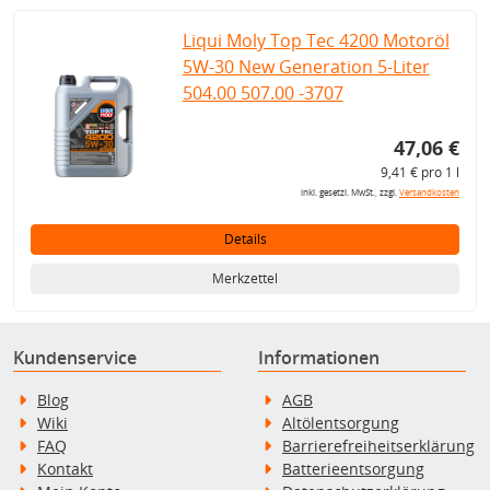
Liqui Moly Top Tec 4200 Motoröl
5W-30 New Generation 5-Liter
504.00 507.00 -3707
47,06 €
9,41 € pro 1 l
inkl. gesetzl. MwSt., zzgl.
Versandkosten
Details
Merkzettel
Kundenservice
Informationen
Blog
AGB
Wiki
Altölentsorgung
FAQ
Barrierefreiheitserklärung
Kontakt
Batterieentsorgung