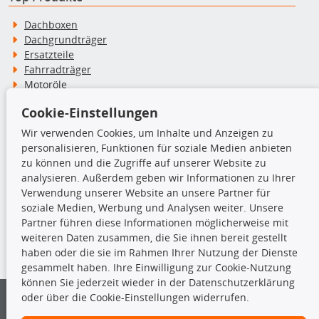
Dachboxen
Dachgrundträger
Ersatzteile
Fahrradträger
Motoröle
Pflege- & Wartungsmittel
Cookie-Einstellungen
Schneeketten
Wir verwenden Cookies, um Inhalte und Anzeigen zu
personalisieren, Funktionen für soziale Medien anbieten
TecDoc Inside
zu können und die Zugriffe auf unserer Website zu
analysieren. Außerdem geben wir Informationen zu Ihrer
Verwendung unserer Website an unsere Partner für
soziale Medien, Werbung und Analysen weiter. Unsere
Partner führen diese Informationen möglicherweise mit
Die hier angezeigten Daten insbesondere die gesamte Datenbank dürfen
weiteren Daten zusammen, die Sie ihnen bereit gestellt
nicht kopiert werden.
haben oder die sie im Rahmen Ihrer Nutzung der Dienste
gesammelt haben. Ihre Einwilligung zur Cookie-Nutzung
Es ist zu unterlassen, die Daten oder die gesamte Datenbank ohne
können Sie jederzeit wieder in der Datenschutzerklärung
vorherige Zustimmung von TecDoc zu vervielfältigen, zu verbreiten
oder über die Cookie-Einstellungen widerrufen.
und/oder diese Handlungen durch Dritte ausführen zu lassen. Ein
Zuwiderhandeln stellt eine Urheberrechtsverletzung dar und wird verfolgt.