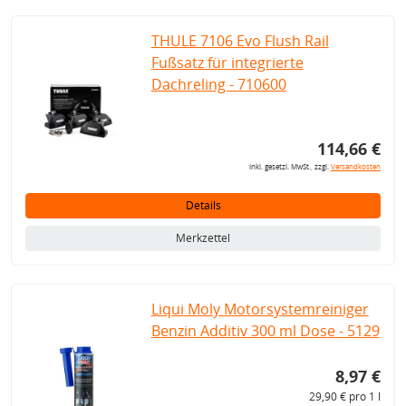
THULE 7106 Evo Flush Rail
Fußsatz für integrierte
Dachreling - 710600
114,66 €
inkl. gesetzl. MwSt., zzgl.
Versandkosten
Details
Merkzettel
Liqui Moly Motorsystemreiniger
Benzin Additiv 300 ml Dose - 5129
8,97 €
29,90 € pro 1 l