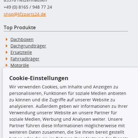
+49 (0) 8165 / 948 77 24
shop@kfzparts24.de
Top Produkte
Dachboxen
Dachgrundträger
Ersatzteile
Fahrradträger
Motoröle
Pflege- & Wartungsmittel
Cookie-Einstellungen
Schneeketten
Wir verwenden Cookies, um Inhalte und Anzeigen zu
personalisieren, Funktionen für soziale Medien anbieten
TecDoc Inside
zu können und die Zugriffe auf unserer Website zu
analysieren. Außerdem geben wir Informationen zu Ihrer
Verwendung unserer Website an unsere Partner für
soziale Medien, Werbung und Analysen weiter. Unsere
Partner führen diese Informationen möglicherweise mit
Die hier angezeigten Daten insbesondere die gesamte Datenbank dürfen
weiteren Daten zusammen, die Sie ihnen bereit gestellt
nicht kopiert werden.