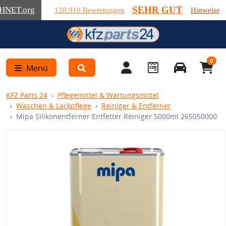
SEHR GUT
HNET
.org
120.910 Bewertungen
Hinweise
0
Menü
KFZ Parts 24
Pflegemittel & Wartungsmittel
Waschen & Lackpflege
Reiniger & Entferner
Mipa Silikonentferner Entfetter Reiniger 5000ml 265050000