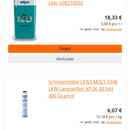
Liter 698210005
18,33 €
3,06 € pro 1 l
inkl. gesetzl. MwSt., zzgl.
Versandkosten
Details
Merkzettel
Schmiermittel LIQUI MOLY 3348
LKW Langzeitfett KP2K-30 Fett
400 Gramm
6,07 €
15,18 € pro 1 kg
inkl. gesetzl. MwSt., zzgl.
Versandkosten