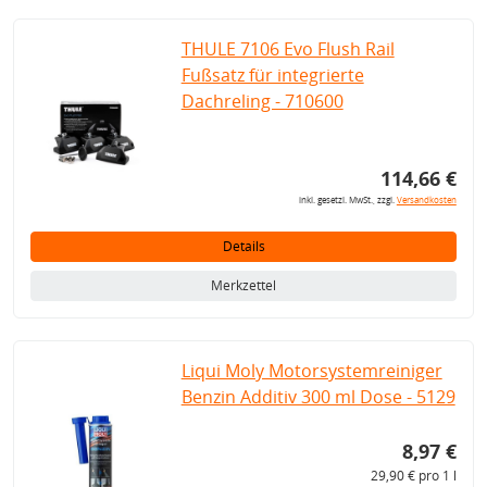
THULE 7106 Evo Flush Rail
Fußsatz für integrierte
Dachreling - 710600
114,66 €
inkl. gesetzl. MwSt., zzgl.
Versandkosten
Details
Merkzettel
Liqui Moly Motorsystemreiniger
Benzin Additiv 300 ml Dose - 5129
8,97 €
29,90 € pro 1 l