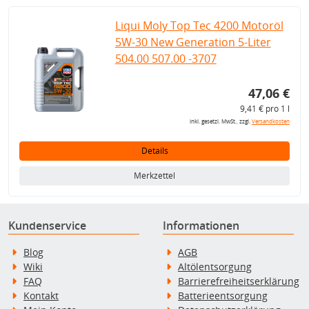
Liqui Moly Top Tec 4200 Motoröl
5W-30 New Generation 5-Liter
504.00 507.00 -3707
47,06 €
9,41 € pro 1 l
inkl. gesetzl. MwSt., zzgl.
Versandkosten
Details
Merkzettel
Kundenservice
Informationen
Blog
AGB
Wiki
Altölentsorgung
FAQ
Barrierefreiheitserklärung
Kontakt
Batterieentsorgung