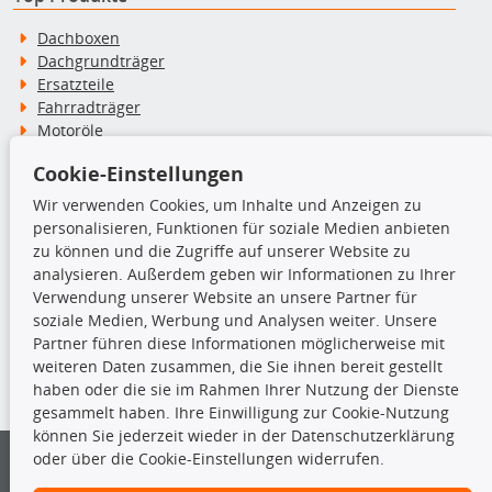
Dachboxen
Dachgrundträger
Ersatzteile
Fahrradträger
Motoröle
Pflege- & Wartungsmittel
Cookie-Einstellungen
Schneeketten
Wir verwenden Cookies, um Inhalte und Anzeigen zu
personalisieren, Funktionen für soziale Medien anbieten
TecDoc Inside
zu können und die Zugriffe auf unserer Website zu
analysieren. Außerdem geben wir Informationen zu Ihrer
Verwendung unserer Website an unsere Partner für
soziale Medien, Werbung und Analysen weiter. Unsere
Partner führen diese Informationen möglicherweise mit
Die hier angezeigten Daten insbesondere die gesamte Datenbank dürfen
weiteren Daten zusammen, die Sie ihnen bereit gestellt
nicht kopiert werden.
haben oder die sie im Rahmen Ihrer Nutzung der Dienste
gesammelt haben. Ihre Einwilligung zur Cookie-Nutzung
Es ist zu unterlassen, die Daten oder die gesamte Datenbank ohne
können Sie jederzeit wieder in der Datenschutzerklärung
vorherige Zustimmung von TecDoc zu vervielfältigen, zu verbreiten
oder über die Cookie-Einstellungen widerrufen.
und/oder diese Handlungen durch Dritte ausführen zu lassen. Ein
Zuwiderhandeln stellt eine Urheberrechtsverletzung dar und wird verfolgt.