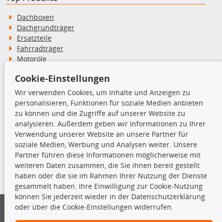
Dachboxen
Dachgrundträger
Ersatzteile
Fahrradträger
Motoröle
Pflege- & Wartungsmittel
Cookie-Einstellungen
Schneeketten
Wir verwenden Cookies, um Inhalte und Anzeigen zu
personalisieren, Funktionen für soziale Medien anbieten
TecDoc Inside
zu können und die Zugriffe auf unserer Website zu
analysieren. Außerdem geben wir Informationen zu Ihrer
Verwendung unserer Website an unsere Partner für
soziale Medien, Werbung und Analysen weiter. Unsere
Partner führen diese Informationen möglicherweise mit
Die hier angezeigten Daten insbesondere die gesamte Datenbank dürfen
weiteren Daten zusammen, die Sie ihnen bereit gestellt
nicht kopiert werden.
haben oder die sie im Rahmen Ihrer Nutzung der Dienste
gesammelt haben. Ihre Einwilligung zur Cookie-Nutzung
Es ist zu unterlassen, die Daten oder die gesamte Datenbank ohne
können Sie jederzeit wieder in der Datenschutzerklärung
vorherige Zustimmung von TecDoc zu vervielfältigen, zu verbreiten
oder über die Cookie-Einstellungen widerrufen.
und/oder diese Handlungen durch Dritte ausführen zu lassen. Ein
Zuwiderhandeln stellt eine Urheberrechtsverletzung dar und wird verfolgt.