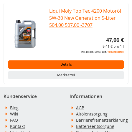
Liqui Moly Top Tec 4200 Motoröl
5W-30 New Generation 5-Liter
504.00 507.00 -3707
47,06 €
9,41 € pro 1 l
inkl. gesetzl. MwSt., zzgl.
Versandkosten
Details
Merkzettel
Kundenservice
Informationen
Blog
AGB
Wiki
Altölentsorgung
FAQ
Barrierefreiheitserklärung
Kontakt
Batterieentsorgung