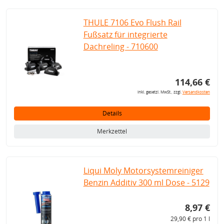
THULE 7106 Evo Flush Rail
Fußsatz für integrierte
Dachreling - 710600
114,66 €
inkl. gesetzl. MwSt., zzgl.
Versandkosten
Details
Merkzettel
Liqui Moly Motorsystemreiniger
Benzin Additiv 300 ml Dose - 5129
8,97 €
29,90 € pro 1 l