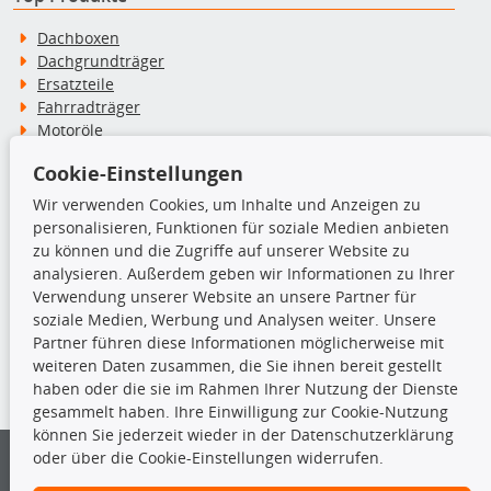
Dachboxen
Dachgrundträger
Ersatzteile
Fahrradträger
Motoröle
Pflege- & Wartungsmittel
Cookie-Einstellungen
Schneeketten
Wir verwenden Cookies, um Inhalte und Anzeigen zu
personalisieren, Funktionen für soziale Medien anbieten
TecDoc Inside
zu können und die Zugriffe auf unserer Website zu
analysieren. Außerdem geben wir Informationen zu Ihrer
Verwendung unserer Website an unsere Partner für
soziale Medien, Werbung und Analysen weiter. Unsere
Partner führen diese Informationen möglicherweise mit
Die hier angezeigten Daten insbesondere die gesamte Datenbank dürfen
weiteren Daten zusammen, die Sie ihnen bereit gestellt
nicht kopiert werden.
haben oder die sie im Rahmen Ihrer Nutzung der Dienste
gesammelt haben. Ihre Einwilligung zur Cookie-Nutzung
Es ist zu unterlassen, die Daten oder die gesamte Datenbank ohne
können Sie jederzeit wieder in der Datenschutzerklärung
vorherige Zustimmung von TecDoc zu vervielfältigen, zu verbreiten
oder über die Cookie-Einstellungen widerrufen.
und/oder diese Handlungen durch Dritte ausführen zu lassen. Ein
Zuwiderhandeln stellt eine Urheberrechtsverletzung dar und wird verfolgt.