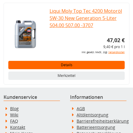
Liqui Moly Top Tec 4200 Motoröl
5W-30 New Generation 5-Liter
504.00 507.00 -3707
47,02 €
9,40 € pro 1 l
inkl. gesetzl. MwSt., zzgl.
Versandkosten
Details
Merkzettel
Kundenservice
Informationen
Blog
AGB
Wiki
Altölentsorgung
FAQ
Barrierefreiheitserklärung
Kontakt
Batterieentsorgung