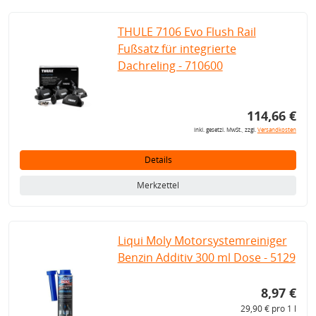
THULE 7106 Evo Flush Rail
Fußsatz für integrierte
Dachreling - 710600
114,66 €
inkl. gesetzl. MwSt., zzgl.
Versandkosten
Details
Merkzettel
Liqui Moly Motorsystemreiniger
Benzin Additiv 300 ml Dose - 5129
8,97 €
29,90 € pro 1 l