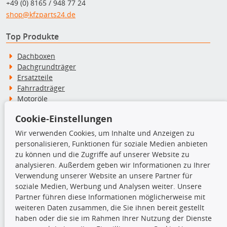
+49 (0) 8165 / 948 77 24
shop@kfzparts24.de
Top Produkte
Dachboxen
Dachgrundträger
Ersatzteile
Fahrradträger
Motoröle
Pflege- & Wartungsmittel
Cookie-Einstellungen
Schneeketten
Wir verwenden Cookies, um Inhalte und Anzeigen zu
personalisieren, Funktionen für soziale Medien anbieten
TecDoc Inside
zu können und die Zugriffe auf unserer Website zu
analysieren. Außerdem geben wir Informationen zu Ihrer
Verwendung unserer Website an unsere Partner für
soziale Medien, Werbung und Analysen weiter. Unsere
Partner führen diese Informationen möglicherweise mit
Die hier angezeigten Daten insbesondere die gesamte Datenbank dürfen
weiteren Daten zusammen, die Sie ihnen bereit gestellt
nicht kopiert werden.
haben oder die sie im Rahmen Ihrer Nutzung der Dienste