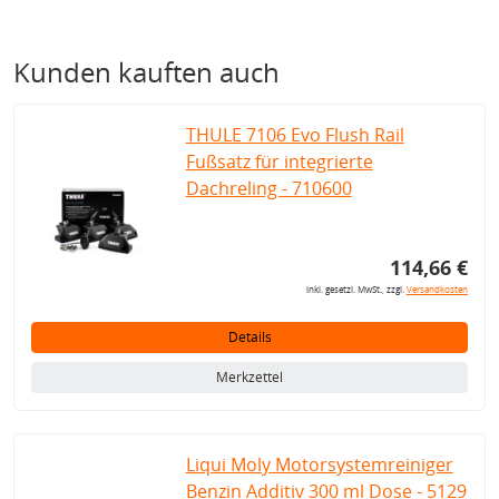
Kunden kauften auch
THULE 7106 Evo Flush Rail
Fußsatz für integrierte
Dachreling - 710600
114,66 €
inkl. gesetzl. MwSt., zzgl.
Versandkosten
Details
Merkzettel
Liqui Moly Motorsystemreiniger
Benzin Additiv 300 ml Dose - 5129