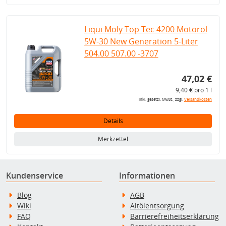
Liqui Moly Top Tec 4200 Motoröl
5W-30 New Generation 5-Liter
504.00 507.00 -3707
47,02 €
9,40 € pro 1 l
inkl. gesetzl. MwSt., zzgl.
Versandkosten
Details
Merkzettel
Kundenservice
Informationen
Blog
AGB
Wiki
Altölentsorgung
FAQ
Barrierefreiheitserklärung