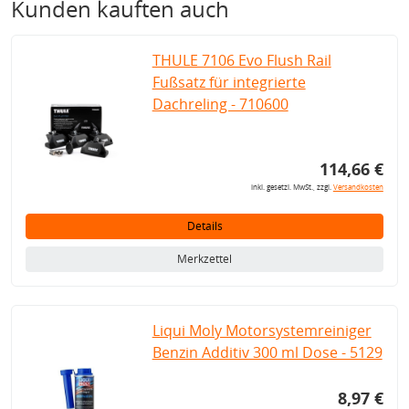
Kunden kauften auch
THULE 7106 Evo Flush Rail
Fußsatz für integrierte
Dachreling - 710600
114,66 €
inkl. gesetzl. MwSt., zzgl.
Versandkosten
Details
Merkzettel
Liqui Moly Motorsystemreiniger
Benzin Additiv 300 ml Dose - 5129
8,97 €