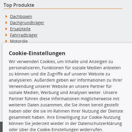
Top Produkte
Dachboxen
Dachgrundträger
Ersatzteile
Fahrradträger
Motoröle
Pflege- & Wartungsmittel
Cookie-Einstellungen
Schneeketten
Wir verwenden Cookies, um Inhalte und Anzeigen zu
personalisieren, Funktionen für soziale Medien anbieten
TecDoc Inside
zu können und die Zugriffe auf unserer Website zu
analysieren. Außerdem geben wir Informationen zu Ihrer
Verwendung unserer Website an unsere Partner für
soziale Medien, Werbung und Analysen weiter. Unsere
Partner führen diese Informationen möglicherweise mit
Die hier angezeigten Daten insbesondere die gesamte Datenbank dürfen
weiteren Daten zusammen, die Sie ihnen bereit gestellt
nicht kopiert werden.
haben oder die sie im Rahmen Ihrer Nutzung der Dienste
gesammelt haben. Ihre Einwilligung zur Cookie-Nutzung
Es ist zu unterlassen, die Daten oder die gesamte Datenbank ohne
können Sie jederzeit wieder in der Datenschutzerklärung
vorherige Zustimmung von TecDoc zu vervielfältigen, zu verbreiten
oder über die Cookie-Einstellungen widerrufen.
und/oder diese Handlungen durch Dritte ausführen zu lassen. Ein