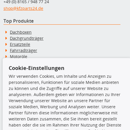
+49 (0) 8165 / 948 77 24
shop@kfzparts24.de
Top Produkte
Dachboxen
Dachgrundträger
Ersatzteile
Fahrradträger
Motoröle
Pflege- & Wartungsmittel
Cookie-Einstellungen
Schneeketten
Wir verwenden Cookies, um Inhalte und Anzeigen zu
personalisieren, Funktionen für soziale Medien anbieten
TecDoc Inside
zu können und die Zugriffe auf unserer Website zu
analysieren. Außerdem geben wir Informationen zu Ihrer
Verwendung unserer Website an unsere Partner für
soziale Medien, Werbung und Analysen weiter. Unsere
Partner führen diese Informationen möglicherweise mit
Die hier angezeigten Daten insbesondere die gesamte Datenbank dürfen
weiteren Daten zusammen, die Sie ihnen bereit gestellt
nicht kopiert werden.
haben oder die sie im Rahmen Ihrer Nutzung der Dienste