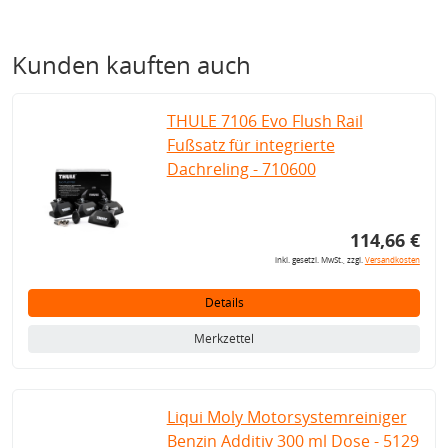
Kunden kauften auch
THULE 7106 Evo Flush Rail
Fußsatz für integrierte
Dachreling - 710600
114,66 €
inkl. gesetzl. MwSt., zzgl.
Versandkosten
Details
Merkzettel
Liqui Moly Motorsystemreiniger
Benzin Additiv 300 ml Dose - 5129