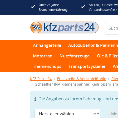
Über 25 Jahre
Ab 150,- € Bestellwe
Branchenerfahrung
Versandkostenfrei 
Anhängerteile
Autozubehör & Pannenhi
Motorrad
Nutzfahrzeuge
Öle & Flüs
Themenshops
Transportsysteme
We
KFZ Parts 24
Ersatzteile & Verschleißteile
Rie
Schaeffler INA Riemenspanner, Keilrippenrie
Die Angaben zu Ihrem Fahrzeug sind unvo