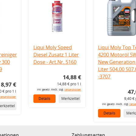
Liqui Moly Speed
Liqui Moly Top T
einiger
Diesel Zusatz 1 Liter
4200 Motoröl 5
v 300
Dose - Art.Nr. 5160
New Generation 
9
Liter 504.00 507
-3707
14,88 €
8,97 €
14,88 € pro 1 l
inkl. gesetzl. MwSt., zzgl.
Versandkosten
47,
0 € pro 1 l
Versandkosten
Details
Merkzettel
9,40 € 
inkl. gesetzl. MwSt., zzgl.
Versa
erkzettel
Details
Merkz
mationen
Zahlungsarten