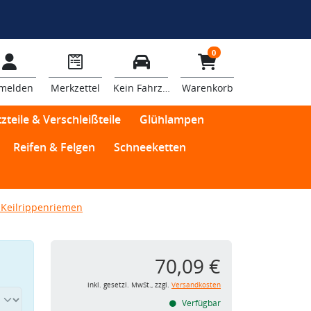
0
melden
Merkzettel
Kein Fahrzeug
Warenkorb
zteile & Verschleißteile
Glühlampen
Reifen & Felgen
Schneeketten
Keilrippenriemen
70,09 €
inkl. gesetzl. MwSt., zzgl.
Versandkosten
Verfügbar