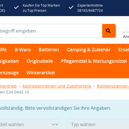
rt
Kaufen Sie Top Marken
Expertenhotline
(DE)
zu Top Preisen
08165/9487724
An
lfe
B-Ware
Batterien
Camping & Zubehör
Ersat
sigkeiten
Originalteile
Pflegemittel & Wartungsmittel
rkzeuge
Winterartikel
mentrieb
Keilrippenriemen und Zubehörteile
Riemenspanner-
men 534 0443 10
llständig. Bitte vervollständigen Sie Ihre Angaben.