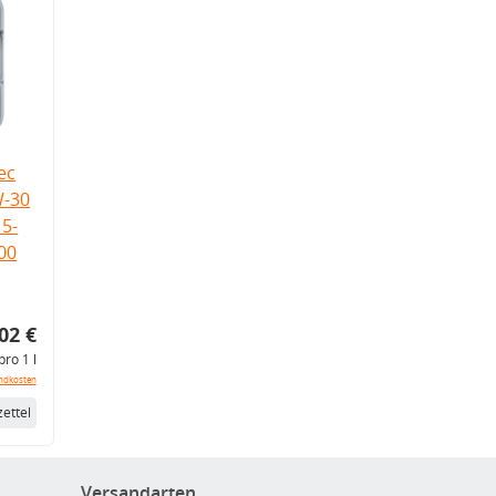
ec
W-30
5-
.00
02 €
pro 1 l
ndkosten
ettel
Versandarten