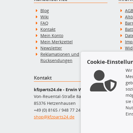
Blog
AG
Wiki
Alt
FAQ
Bar
Kontakt
Bat
Mein Konto
Dat
Mein Merkzettel
Imp
Newsletter
Wid
Reklamationen und
Wid
Rücksendungen
Zah
Cookie-Einstellu
Wir
Med
Kontakt
Top P
geb
soz
Dac
kfzparts24.de - Erwin Weber GmbH
mög
Dac
Von-Reuental-Straße 8a
sie
Ersa
85376 Hetzenhausen
Nut
Fah
+49 (0) 8165 / 948 77 24
Ein
Mot
shop@kfzparts24.de
Pfl
Sch