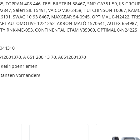
, TOPRAN 408 446, FEBI BILSTEIN 38467, SNR GA351.59, IJS GROUP
2847, Saleri SIL T5491, VAICO V30-2458, HUTCHINSON T0067, KAM
26191, SWAG 10 93 8467, MAXGEAR 54-0945, OPTIMAL 0-N2422, TR
RAFT AUTOMOTIVE 1221252, AKRON-MALÒ 1570541, AUTEX 654987,
NTY RNK-ME-053, CONTINENTAL CTAM V85960, OPTIMAL 0-N2422S
4044310
6512001370, A 651 200 13 70, A6512001370
 Keilrippenriemen
stanzen vorhanden!