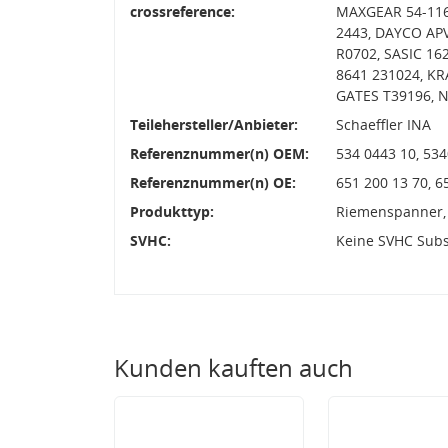
crossreference:
MAXGEAR 54-1165
2443, DAYCO APV
R0702, SASIC 16
8641 231024, K
GATES T39196, 
Teilehersteller/Anbieter:
Schaeffler INA
Referenznummer(n) OEM:
534 0443 10, 53
Referenznummer(n) OE:
651 200 13 70, 
Produkttyp:
Riemenspanner,
SVHC:
Keine SVHC Sub
Kunden kauften auch