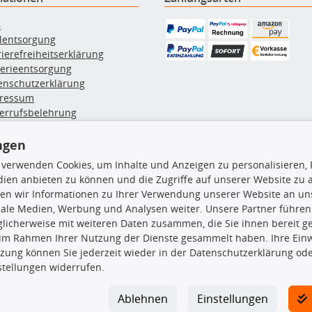
B
ölentsorgung
rierefreiheitserklärung
terieentsorgung
enschutzerklärung
ressum
errufsbelehrung
erruf des Vertrags
lung & Versand
ngen
 verwenden Cookies, um Inhalte und Anzeigen zu personalisieren, 
ien anbieten zu können und die Zugriffe auf unserer Website zu
rodukte
TecDoc Inside
en wir Informationen zu Ihrer Verwendung unserer Website an uns
iale Medien, Werbung und Analysen weiter. Unsere Partner führen
hboxen
licherweise mit weiteren Daten zusammen, die Sie ihnen bereit ge
hgrundträger
 im Rahmen Ihrer Nutzung der Dienste gesammelt haben. Ihre Einwi
tzteile
zung können Sie jederzeit wieder in der Datenschutzerklärung ode
rradträger
Die hier angezeigten Daten insbesond
stellungen widerrufen.
oröle
ege- & Wartungsmittel
Es ist zu unterlassen, die Daten ode
neeketten
TecDoc zu vervielfältigen, zu verbrei
Ablehnen
Einstellungen
lassen. Ein Zuwiderhandeln stellt eine