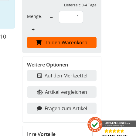
Lieferzeit:
3-4 Tage
Menge:
−
+
 10
In den Warenkorb
Weitere Optionen
Auf den Merkzettel
Artikel vergleichen
Fragen zum Artikel
AUSGEZEICHNET
.org
Kundenbewertungen
Ihre Vorteile