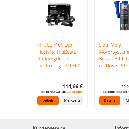
THULE 7106 Evo
Liqui Moly
Flush Rail Fußsatz
Motorsystemr
für integrierte
Benzin Additi
Dachreling - 710600
ml Dose - 512
114,66 €
29,9
inkl. gesetzl. MwSt., zzgl.
Versandkosten
inkl. gesetzl. MwSt., zzgl.
Details
Merkzettel
Details
M
Kundenservice
Infor