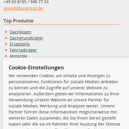
+49 (0) 8165 / 948 77 24
shop@kfzparts24.de
Top Produkte
Dachboxen
Dachgrundträger
Ersatzteile
Fahrradträger
Motoröle
Pflege- & Wartungsmittel
Cookie-Einstellungen
Schneeketten
Wir verwenden Cookies, um Inhalte und Anzeigen zu
personalisieren, Funktionen für soziale Medien anbieten
TecDoc Inside
zu können und die Zugriffe auf unserer Website zu
analysieren. Außerdem geben wir Informationen zu Ihrer
Verwendung unserer Website an unsere Partner für
soziale Medien, Werbung und Analysen weiter. Unsere
Partner führen diese Informationen möglicherweise mit
Die hier angezeigten Daten insbesondere die gesamte Datenbank dürfen
weiteren Daten zusammen, die Sie ihnen bereit gestellt
nicht kopiert werden.
haben oder die sie im Rahmen Ihrer Nutzung der Dienste