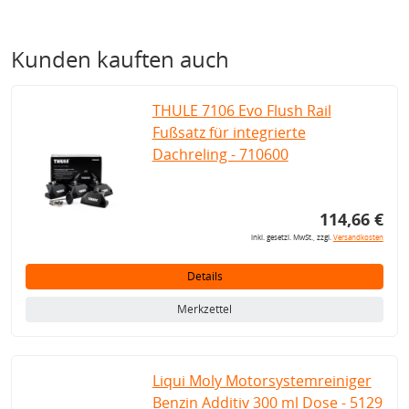
Kunden kauften auch
THULE 7106 Evo Flush Rail
Fußsatz für integrierte
Dachreling - 710600
114,66 €
inkl. gesetzl. MwSt., zzgl.
Versandkosten
Details
Merkzettel
Liqui Moly Motorsystemreiniger
Benzin Additiv 300 ml Dose - 5129