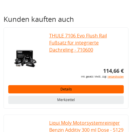
Kunden kauften auch
THULE 7106 Evo Flush Rail
Fußsatz für integrierte
Dachreling - 710600
114,66 €
inkl. gesetzl. MwSt., zzgl.
Versandkosten
Details
Merkzettel
Liqui Moly Motorsystemreiniger
Benzin Additiv 300 ml Dose - 5129