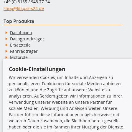
+49 (0) 8165 / 948 77 24
shop@kfzparts24.de
Top Produkte
Dachboxen
Dachgrundträger
Ersatzteile
Fahrradträger
Motoröle
Pflege- & Wartungsmittel
Cookie-Einstellungen
Schneeketten
Wir verwenden Cookies, um Inhalte und Anzeigen zu
personalisieren, Funktionen für soziale Medien anbieten
TecDoc Inside
zu können und die Zugriffe auf unserer Website zu
analysieren. Außerdem geben wir Informationen zu Ihrer
Verwendung unserer Website an unsere Partner für
soziale Medien, Werbung und Analysen weiter. Unsere
Partner führen diese Informationen möglicherweise mit
Die hier angezeigten Daten insbesondere die gesamte Datenbank dürfen
weiteren Daten zusammen, die Sie ihnen bereit gestellt
nicht kopiert werden.
haben oder die sie im Rahmen Ihrer Nutzung der Dienste