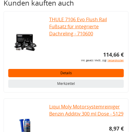
Kunden kauften auch
THULE 7106 Evo Flush Rail
Fußsatz für integrierte
Dachreling - 710600
114,66 €
inkl. gesetzl. MwSt., zzgl.
Versandkosten
Details
Merkzettel
Liqui Moly Motorsystemreiniger
Benzin Additiv 300 ml Dose - 5129
8,97 €