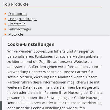
Top Produkte
Dachboxen
Dachgrundträger
Ersatzteile
Fahrradträger
Motoröle
Pflege- & Wartungsmittel
Cookie-Einstellungen
Schneeketten
Wir verwenden Cookies, um Inhalte und Anzeigen zu
personalisieren, Funktionen für soziale Medien anbieten
TecDoc Inside
zu können und die Zugriffe auf unserer Website zu
analysieren. Außerdem geben wir Informationen zu Ihrer
Verwendung unserer Website an unsere Partner für
soziale Medien, Werbung und Analysen weiter. Unsere
Partner führen diese Informationen möglicherweise mit
Die hier angezeigten Daten insbesondere die gesamte Datenbank dürfen
weiteren Daten zusammen, die Sie ihnen bereit gestellt
nicht kopiert werden.
haben oder die sie im Rahmen Ihrer Nutzung der Dienste
gesammelt haben. Ihre Einwilligung zur Cookie-Nutzung
Es ist zu unterlassen, die Daten oder die gesamte Datenbank ohne
können Sie jederzeit wieder in der Datenschutzerklärung
vorherige Zustimmung von TecDoc zu vervielfältigen, zu verbreiten
oder über die Cookie-Einstellungen widerrufen.
und/oder diese Handlungen durch Dritte ausführen zu lassen. Ein