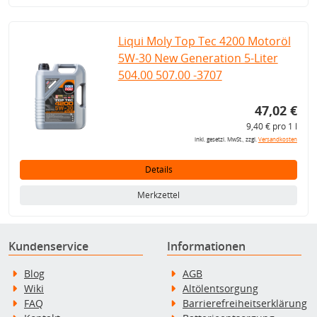
Liqui Moly Top Tec 4200 Motoröl
5W-30 New Generation 5-Liter
504.00 507.00 -3707
47,02 €
9,40 € pro 1 l
inkl. gesetzl. MwSt., zzgl.
Versandkosten
Details
Merkzettel
Kundenservice
Informationen
Blog
AGB
Wiki
Altölentsorgung
FAQ
Barrierefreiheitserklärung